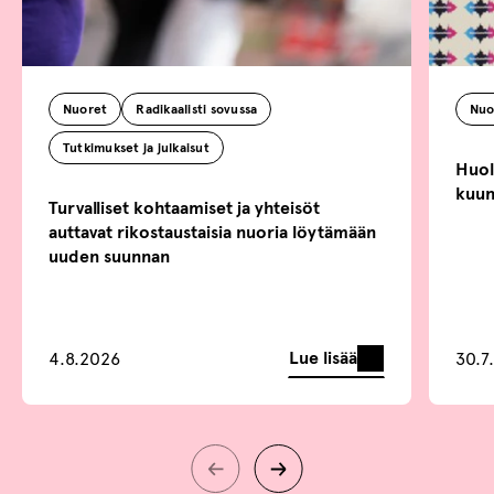
Nuoret
Radikaalisti sovussa
Nuo
Tutkimukset ja julkaisut
Huoli
kuun
Turvalliset kohtaamiset ja yhteisöt
auttavat rikostaustaisia nuoria löytämään
uuden suunnan
Lue lisää
4.8.2026
30.7