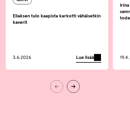
Irin
vamm
Eliaksen tulo kaapista karkotti vähäisetkin
tode
kaverit
Lue lisää
3.6.2026
19.4