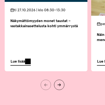
ti 27.10.2026 | klo 08:30–13:30
Näkymättömyyden monet taustat –
pe
vastakkainasettelusta kohti ymmärrystä
Näin 
mene
Lue lisää
Lue 