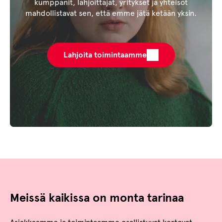
kumppanit, lahjoittajat, yritykset ja yhteisöt
mahdollistavat sen, että emme jätä ketään yksin.
Lahjoita toimintaamme
Meissä kaikissa on monta tarinaa