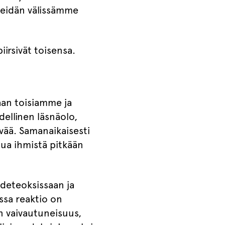
 meidän välissämme
iirsivät toisensa.
aan toisiamme ja
dellinen läsnäolo,
vää. Samanaikaisesti
tua ihmistä pitkään
ideteoksissaan ja
ssa reaktio on
n vaivautuneisuus,