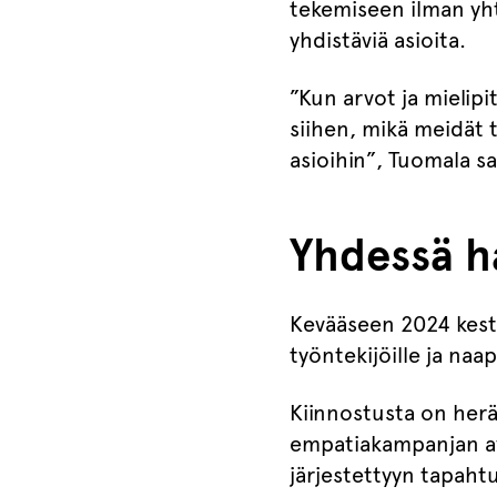
tekemiseen ilman yh
yhdistäviä asioita.
”Kun arvot ja mielipi
siihen, mikä meidät t
asioihin”, Tuomala s
Yhdessä ha
Kevääseen 2024 kestäv
työntekijöille ja naa
Kiinnostusta on her
empatiakampanjan ava
järjestettyyn tapaht