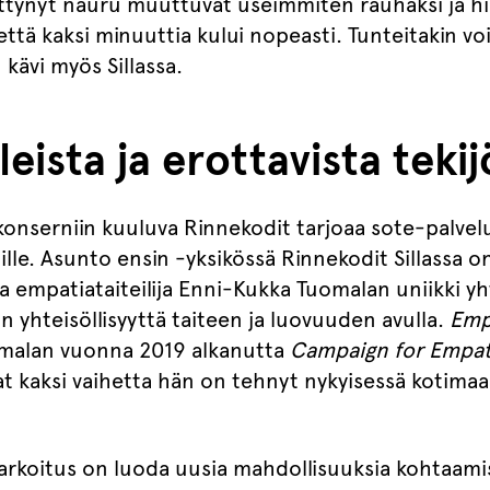
ttynyt nauru muuttuvat useimmiten rauhaksi ja hi
 että kaksi minuuttia kului nopeasti. Tunteitakin v
kävi myös Sillassa.
eista ja erottavista tekij
konserniin kuuluva Rinnekodit tarjoaa sote-palv
lle. Asunto ensin -yksikössä Rinnekodit Sillassa o
ja empatiataiteilija Enni-Kukka Tuomalan uniikki y
n yhteisöllisyyttä taiteen ja luovuuden avulla.
Emp
malan vuonna 2019 alkanutta
Campaign for Empa
t kaksi vaihetta hän on tehnyt nykyisessä kotimaa
rkoitus on luoda uusia mahdollisuuksia kohtaamis