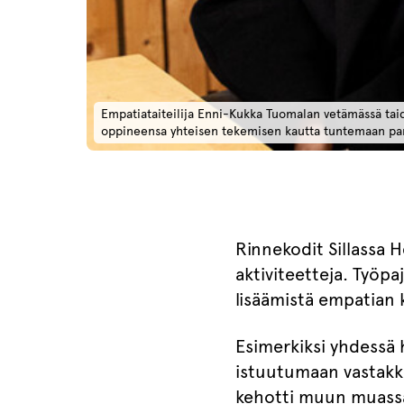
Empatiataiteilija Enni-Kukka Tuomalan vetämässä taid
oppineensa yhteisen tekemisen kautta tuntemaan pa
Rinnekodit Sillassa He
aktiviteetteja. Työpa
lisäämistä empatian 
Esimerkiksi yhdessä h
istuutumaan vastakka
kehotti muun muassa