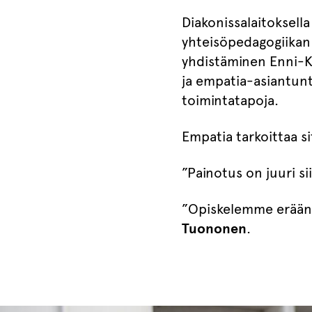
Diakonissalaitoksella
yhteisöpedagogiikan
yhdistäminen Enni-K
ja empatia-asiantunti
toimintatapoja.
Empatia tarkoittaa s
”Painotus on juuri s
”Opiskelemme eräänla
Tuononen
.