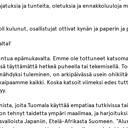
ajatuksia ja tunteita, oletuksia ja ennakkoluuloja
i kulunut, osallistujat ottivat kynän ja paperin ja p
alta?
 tuntua epämukavalta. Emme ole tottuneet katsom
sä täyttämättä hetkeä puheella tai tekemisellä. To
nähdyksi tuleminen, on arkipäivässä usein ohikiitä
kaipaamme kaikki. Koska katsoit viimeksi edes tut
yy.
ista, joita Tuomala käyttää empatiaa tutkivissa ta
on tehnyt taidetta ympäri maailmaa, ja harjoituksi
alloista Japaniin, Etelä-Afrikasta Suomeen. “Alu