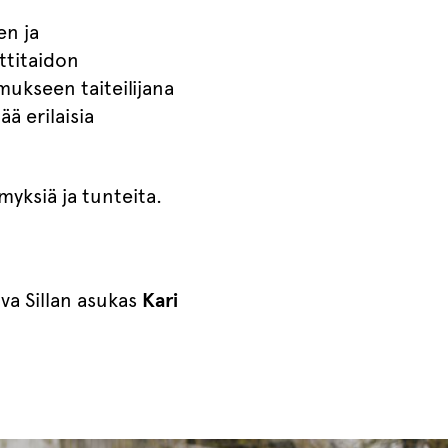
en ja
ttitaidon
ukseen taiteilijana
ä erilaisia
myksiä ja tunteita.
va Sillan asukas
Kari