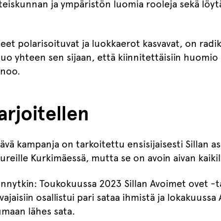
teiskunnan ja ympäristön luomia rooleja sekä löy
teet polarisoituvat ja luokkaerot kasvavat, on radik
uo yhteen sen sijaan, että kiinnitettäisiin huomio
anoo.
rjoitellen
ä kampanja on tarkoitettu ensisijaisesti Sillan as
pureille Kurkimäessä, mutta se on avoin aivan kaikil
ännytkin: Toukokuussa 2023 Sillan Avoimet ovet -
jaisiin osallistui pari sataa ihmistä ja lokakuus
umaan lähes sata.