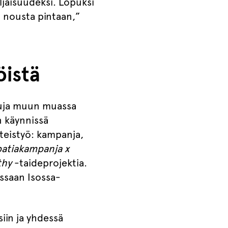
ljaisuudeksi. Lopuksi
oi nousta pintaan,”
öistä
eluja muun muassa
n käynnissä
hteistyö: kampanja,
atiakampanja x
thy
-taideprojektia.
ssaan Isossa-
iin ja yhdessä