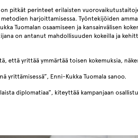
 on pitkät perinteet erilaisten vuorovaikutustaitoj
 metodien harjoittamisessa. Työntekijöiden amma
ukka Tuomalan osaamiseen ja kansainvälisen kokem
jana on antanut mahdollisuuden kokeilla ja kehittä
itä, että yrittää ymmärtää toisen kokemuksia, näke
iinä yrittämisessä”, Enni-Kukka Tuomala sanoo.
ista diplomatiaa”, kiteyttää kampanjaan osallistu