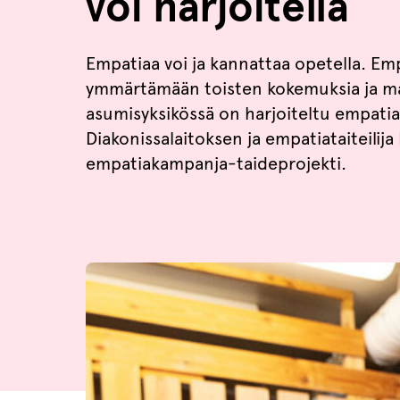
voi harjoitella
Empatiaa voi ja kannattaa opetella. Empa
ymmärtämään toisten kokemuksia ja mada
asumisyksikössä on harjoiteltu empatia
Diakonissalaitoksen ja empatiataiteilij
empatiakampanja-taideprojekti.