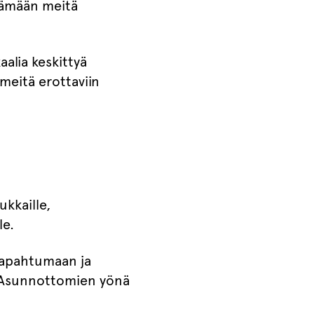
tämään meitä
aalia keskittyä
 meitä erottaviin
ukkaille,
le.
tapahtumaan ja
sa Asunnottomien yönä