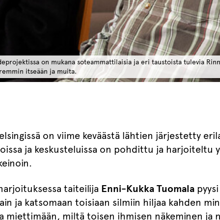
eprojektissa on mukana soteammattilaisia ja eri taustoista tulevia Rin
remmin itseään ja muita.
lsingissä on viime keväästä lähtien järjestetty erila
joissa ja keskusteluissa on pohdittu ja harjoiteltu 
keinoin.
arjoituksessa taiteilija
Enni-Kukka Tuomala
pyysi 
in ja katsomaan toisiaan silmiin hiljaa kahden mi
 miettimään, miltä toisen ihmisen näkeminen ja 