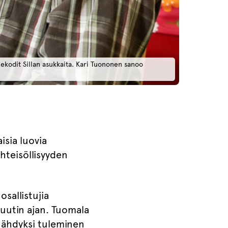
nekodit Sillan asukkaita. Kari Tuononen sanoo
isia luovia
yhteisöllisyyden
osallistujia
nuutin ajan. Tuomala
nähdyksi tuleminen