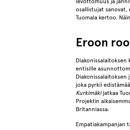
levottomuus ja jänni
osallistujat sanovat,
Tuomala kertoo. Näin 
Eroon rool
Diakonissalaitoksen 
entisille asunnottomi
Diakonissalaitoksen 
joka pyrkii edistämää
Kurkimäki
jatkaa Tuo
Projektin aikaisemma
Britanniassa.
Empatiakampanjan ta