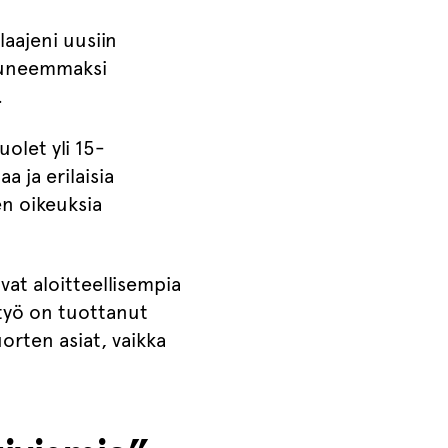
laajeni uusiin
ntuneemmaksi
.
olet yli 15-
 ja erilaisia
n oikeuksia
at aloitteellisempia
työ on tuottanut
orten asiat, vaikka