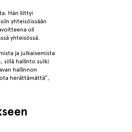
. Hän liittyi
iin yhteisöissään
avoitteena oli
ssä yhteisössä.
ista ja julkaisemista
llä hallinto sulki
tavan hallinnon
iota herättämättä”,
kseen