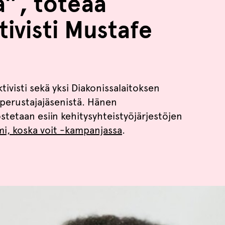
a”, toteaa
tivisti Mustafe
aktivisti sekä yksi Diakonissalaitoksen
perustajajäsenistä. Hänen
stetaan esiin kehitysyhteistyöjärjestöjen
mi, koska voit -kampanjassa
.