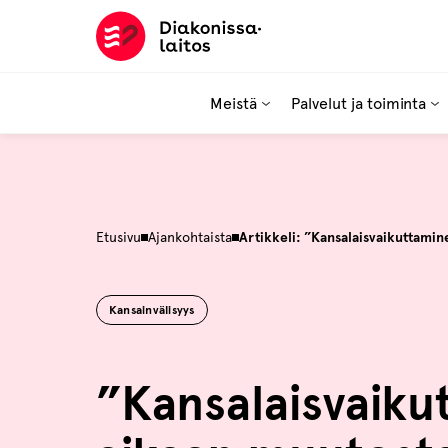
Hyppää
sisältöön
Meistä
Palvelut ja toiminta
Etusivu
Ajankohtaista
Artikkeli: ”Kansalaisvaikuttamine
Kansainvälisyys
”Kansalaisvaiku