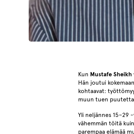
Kun
Mustafe Sheikh
Hän joutui kokemaan 
kohtaavat: työttömyy
muun tuen puutetta
Yli neljännes 15–29 -
vähemmän töitä kuin
parempaa elämää mu