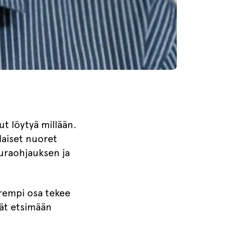
ut löytyä millään.
laiset nuoret
uraohjauksen ja
urempi osa tekee
ät etsimään