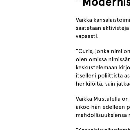
”Moderniss
Vaikka kansalaistoim
saatetaan aktivisteja 
vapaasti.
”Curis, jonka nimi o
olen omissa nimissäni
keskustelemaan kirjo
itselleni poliittista 
henkilöitä, sain jatk
Vaikka Mustafella on
aikoo hän edelleen p
mahdollisuuksiensa 