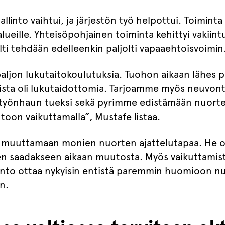
into vaihtui, ja järjestön työ helpottui. Toiminta 
 alueille. Yhteisöpohjainen toiminta kehittyi vakii
silti tehdään edelleenkin paljolti vapaaehtoisvoimin
paljon lukutaitokoulutuksia. Tuohon aikaan lähes pu
sista oli lukutaidottomia. Tarjoamme myös neuvontaa
e työnhaun tueksi sekä pyrimme edistämään nuorte
intoon vaikuttamalla”, Mustafe listaa.
 muuttamaan monien nuorten ajattelutapaa. He ov
en saadakseen aikaan muutosta. Myös vaikuttamis
into ottaa nykyisin entistä paremmin huomioon nu
n.