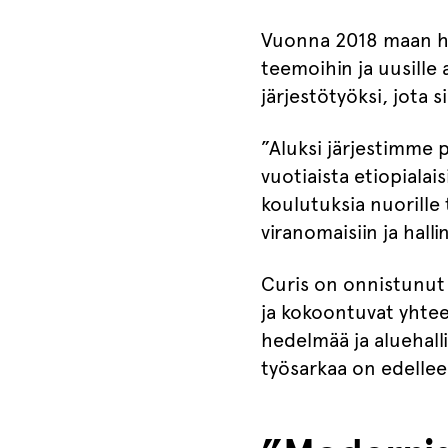
Vuonna 2018 maan hall
teemoihin ja uusille
järjestötyöksi, jota 
”Aluksi järjestimme 
vuotiaista etiopialai
koulutuksia nuorill
viranomaisiin ja hall
Curis on onnistunut
ja kokoontuvat yhte
hedelmää ja aluehall
työsarkaa on edellee