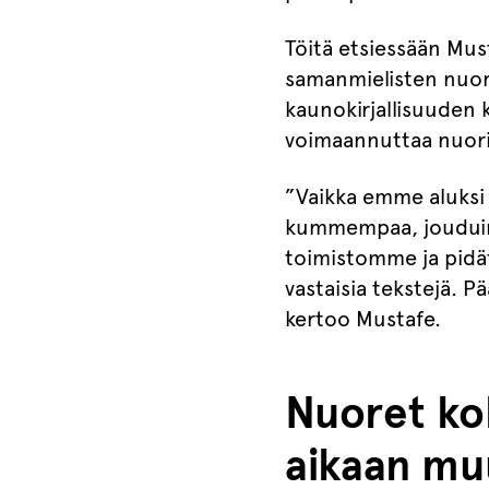
Töitä etsiessään Must
samanmielisten nuort
kaunokirjallisuuden 
voimaannuttaa nuori
”Vaikka emme aluksi 
kummempaa, jouduimm
toimistomme ja pidät
vastaisia tekstejä. 
kertoo Mustafe.
Nuoret ko
aikaan mu