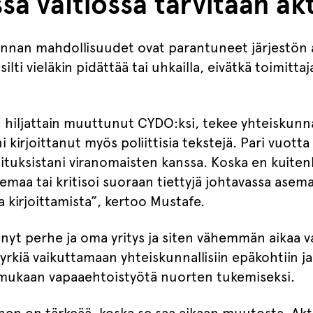
a valtiossa tarvitaan ak
innan mahdollisuudet ovat parantuneet järjestön a
silti vieläkin pidättää tai uhkailla, eivätkä toimitt
n hiljattain muuttunut CYDO:ksi, tekee yhteiskunna
 kirjoittanut myös poliittisia tekstejä. Pari vuotta
ituksistani viranomaisten kanssa. Koska en kuiten
asemaa tai kritisoi suoraan tiettyjä johtavassa asem
aa kirjoittamista”, kertoo Mustafe.
 nyt perhe ja oma yritys ja siten vähemmän aikaa
yrkiä vaikuttamaan yhteiskunnallisiin epäkohtiin j
mukaan vapaaehtoistyötä nuorten tukemiseksi.