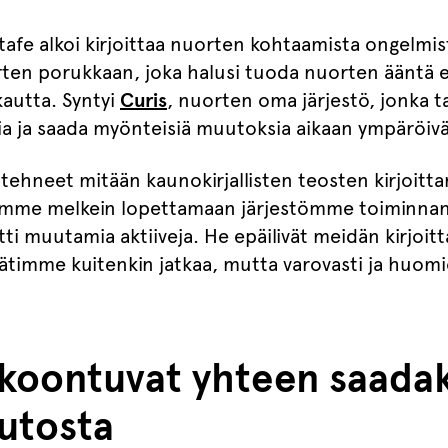
afe alkoi kirjoittaa nuorten kohtaamista ongelmista
en porukkaan, joka halusi tuoda nuorten ääntä es
kautta. Syntyi
Curis
, nuorten oma järjestö, jonka t
a ja saada myönteisiä muutoksia aikaan ympäröivä
tehneet mitään kaunokirjallisten teosten kirjoittam
e melkein lopettamaan järjestömme toiminnan, si
ti muutamia aktiiveja. He epäilivät meidän kirjoit
Päätimme kuitenkin jatkaa, mutta varovasti ja huom
koontuvat yhteen saada
utosta