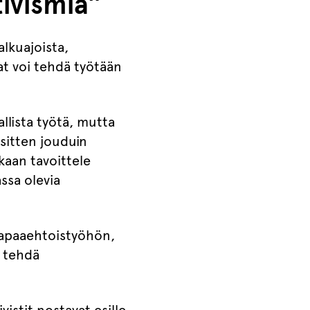
tivismia”
lkuajoista,
ajat voi tehdä työtään
llista työtä, mutta
 sitten jouduin
kaan tavoittele
assa olevia
 vapaaehtoistyöhön,
a tehdä