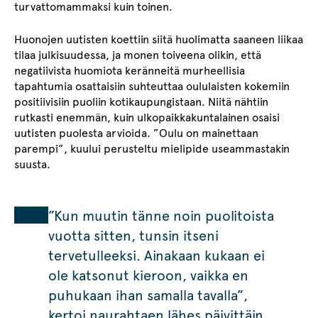
turvattomammaksi kuin toinen.
Huonojen uutisten koettiin siitä huolimatta saaneen liikaa
tilaa julkisuudessa, ja monen toiveena olikin, että
negatiivista huomiota keränneitä murheellisia
tapahtumia osattaisiin suhteuttaa oululaisten kokemiin
positiivisiin puoliin kotikaupungistaan. Niitä nähtiin
rutkasti enemmän, kuin ulkopaikkakuntalainen osaisi
uutisten puolesta arvioida. ”Oulu on mainettaan
parempi”, kuului perusteltu mielipide useammastakin
suusta.
”Kun muutin tänne noin puolitoista
vuotta sitten, tunsin itseni
tervetulleeksi. Ainakaan kukaan ei
ole katsonut kieroon, vaikka en
puhukaan ihan samalla tavalla”,
kertoi naurahtaen lähes päivittäin