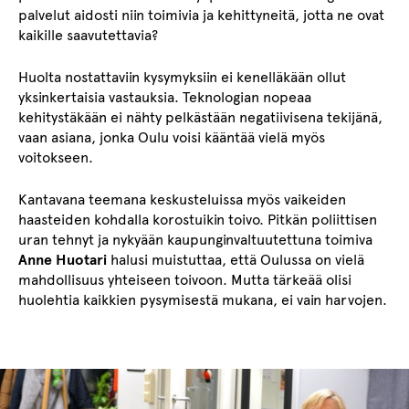
palvelut aidosti niin toimivia ja kehittyneitä, jotta ne ovat
kaikille saavutettavia?
Huolta nostattaviin kysymyksiin ei kenelläkään ollut
yksinkertaisia vastauksia. Teknologian nopeaa
kehitystäkään ei nähty pelkästään negatiivisena tekijänä,
vaan asiana, jonka Oulu voisi kääntää vielä myös
voitokseen.
Kantavana teemana keskusteluissa myös vaikeiden
haasteiden kohdalla korostuikin toivo. Pitkän poliittisen
uran tehnyt ja nykyään kaupunginvaltuutettuna toimiva
Anne Huotari
halusi muistuttaa, että Oulussa on vielä
mahdollisuus yhteiseen toivoon. Mutta tärkeää olisi
huolehtia kaikkien pysymisestä mukana, ei vain harvojen.