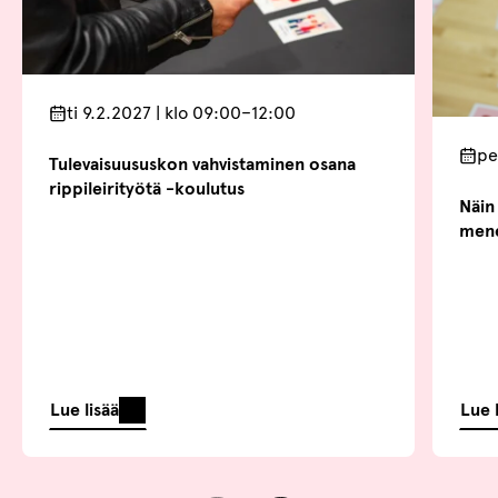
ti 9.2.2027 | klo 09:00–12:00
pe
Tulevaisuususkon vahvistaminen osana
rippileirityötä -koulutus
Näin 
mene
Lue lisää
Lue 