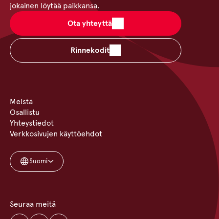
jokainen löytää paikkansa.
Ota yhteyttä
Rinnekodit
Meistä
Osallistu
Yhteystiedot
Verkkosivujen käyttöehdot
Suomi
Seuraa meitä