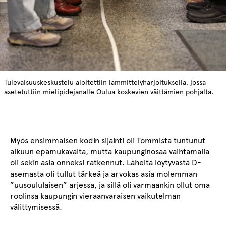
Tulevaisuuskeskustelu aloitettiin lämmittelyharjoituksella, jossa
asetetuttiin mielipidejanalle Oulua koskevien väittämien pohjalta.
Myös ensimmäisen kodin sijainti oli Tommista tuntunut
alkuun epämukavalta, mutta kaupunginosaa vaihtamalla
oli sekin asia onneksi ratkennut. Läheltä löytyvästä D-
asemasta oli tullut tärkeä ja arvokas asia molemman
”uusoululaisen” arjessa, ja sillä oli varmaankin ollut oma
roolinsa kaupungin vieraanvaraisen vaikutelman
välittymisessä.