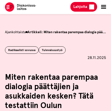
Hyppää
Lahjoita
sisältöön
Ajankohtaista
Artikkeli: Miten rakentaa parempaa dialogia päättäjien ja asukkaiden kesken? Tätä testattiin Oulun tulevaisuusilloissa
Radikaalisti sovussa
Tulevaisuustyö
Julkaistu
28.11.2025
Miten rakentaa parempaa
dialogia päättäjien ja
asukkaiden kesken? Tätä
testattiin Oulun