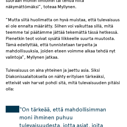
suoraan moniin ilmiöihin tai tehdä niitä
näkymättömäksi”, toteaa Myllynen.
”Mutta siitä huolimatta on hyvä muistaa, että tulevaisuus
ei ole ennalta määrätty. Siihen voi vaikuttaa sillä, mitä
teemme tai päätämme jättää tekemättä tässä hetkessä.
Pienetkin teot voivat sysätä liikkeelle suurta muutosta.
Tämä edellyttää, että tunnistetaan tarpeita ja
mahdollisuuksia, joiden eteen voimme alkaa tehdä nyt
valintoja”, Myllynen jatkaa.
Tulevaisuus on aina yhteinen ja jaettu asia. Siksi
Diakonissalaitoksella on nähty erityisen tärkeäksi,
etteivät vain harvat pohdi sitä, mitä tulevaisuuden pitäisi
olla:
“On tärkeää, että mahdollisimman
moni ihminen puhuu
tulevaisuudesta, jotta asiat, joita