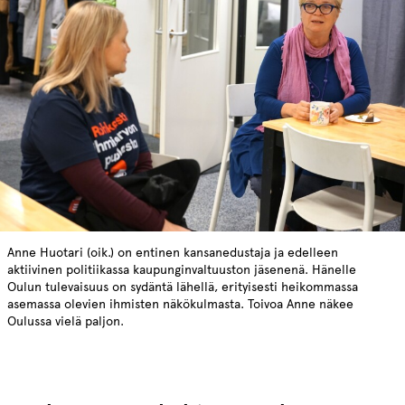
Anne Huotari (oik.) on entinen kansanedustaja ja edelleen
aktiivinen politiikassa kaupunginvaltuuston jäsenenä. Hänelle
Oulun tulevaisuus on sydäntä lähellä, erityisesti heikommassa
asemassa olevien ihmisten näkökulmasta. Toivoa Anne näkee
Oulussa vielä paljon.