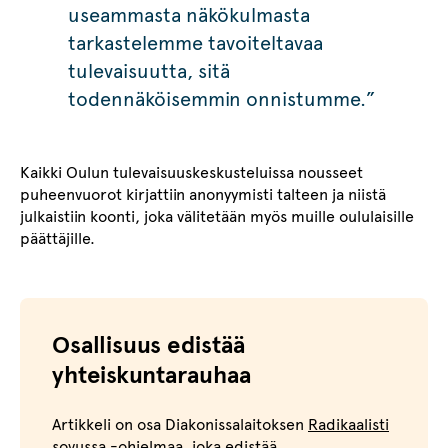
useammasta näkökulmasta
tarkastelemme tavoiteltavaa
tulevaisuutta, sitä
todennäköisemmin onnistumme.”
Kaikki Oulun tulevaisuuskeskusteluissa nousseet
puheenvuorot kirjattiin anonyymisti talteen ja niistä
julkaistiin koonti, joka välitetään myös muille oululaisille
päättäjille.
Osallisuus edistää
yhteiskuntarauhaa
Artikkeli on osa Diakonissalaitoksen
Radikaalisti
sovussa -ohjelmaa
, joka edistää