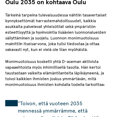
Oulu 2035 on kohtaava Oulu
Tärkeinä tarpeina tulevaisuudessa nähtiin tasavertaiset
kynnyksettömät harrastemahdollisuudet, kaikkia
asukkaita palvelevat yhteisötilat sekä ympäristön
esteettisyyttä ja hyvinvointia lisäävien luonnonalueiden
säilyttäminen ja suojelu. Luonnon monimuotoisuus
mainittiin itseisarvona, joka tulisi tiedostaa ja ottaa
vakavasti nyt, kun ei vielä ole liian myöhäistä.
Monimuotoisuus kosketti yhtä D-aseman aktiivista
vapaaehtoista myös inhimillisellä tasolla. Hän kertoi
taustastaan vaikeita elämäntilanteita läpikäyneenä, ja
toivoi kaikkien ihmisten joskus ymmärtävän, mitä
monimuotoisuus ihmisten kohdalla todella tarkoittaa:
”Toivon, että vuoteen 2035
mennessä ymmärrämme, että