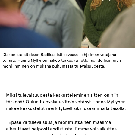
Diakonissalaitoksen Radikaalisti sovussa –ohjelman vetäjänä
toimiva Hanna Myllynen näkee tärkeäksi, että mahdollisimman
moni ihminen on mukana puhumassa tulevaisuudesta.
Miksi tulevaisuudesta keskusteleminen sitten on niin
tärkeää? Oulun tulevaisuusiltoja vetänyt Hanna Myllynen
näkee keskustelut merkityksellisiksi useammalla tasolla:
“Epäselvä tulevaisuus ja monimutkainen maailma
aiheuttavat helposti ahdistusta. Emme voi vaikuttaa