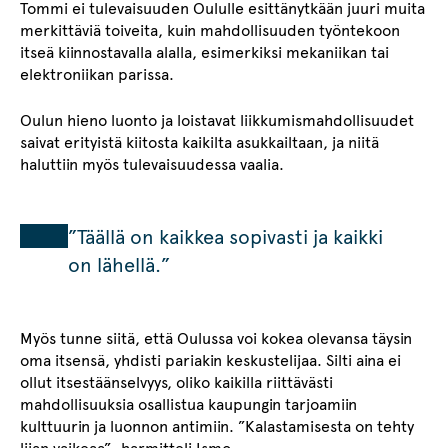
Tommi ei tulevaisuuden Oululle esittänytkään juuri muita
merkittäviä toiveita, kuin mahdollisuuden työntekoon
itseä kiinnostavalla alalla, esimerkiksi mekaniikan tai
elektroniikan parissa.
Oulun hieno luonto ja loistavat liikkumismahdollisuudet
saivat erityistä kiitosta kaikilta asukkailtaan, ja niitä
haluttiin myös tulevaisuudessa vaalia.
”Täällä on kaikkea sopivasti ja kaikki
on lähellä.”
Myös tunne siitä, että Oulussa voi kokea olevansa täysin
oma itsensä, yhdisti pariakin keskustelijaa. Silti aina ei
ollut itsestäänselvyys, oliko kaikilla riittävästi
mahdollisuuksia osallistua kaupungin tarjoamiin
kulttuurin ja luonnon antimiin. ”Kalastamisesta on tehty