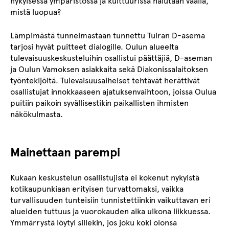
nykyisessä ympäristössä ja kulttuurissa halutaan vaalia,
mistä luopua?
Lämpimästä tunnelmastaan tunnettu Tuiran D-asema
tarjosi hyvät puitteet dialogille. Oulun alueelta
tulevaisuuskeskusteluihin osallistui päättäjiä, D-aseman
ja Oulun Vamoksen asiakkaita sekä Diakonissalaitoksen
työntekijöitä. Tulevaisuusaiheiset tehtävät herättivät
osallistujat innokkaaseen ajatuksenvaihtoon, joissa Oulua
puitiin paikoin syvällisestikin paikallisten ihmisten
näkökulmasta.
Mainettaan parempi
Kukaan keskustelun osallistujista ei kokenut nykyistä
kotikaupunkiaan erityisen turvattomaksi, vaikka
turvallisuuden tunteisiin tunnistettiinkin vaikuttavan eri
alueiden tuttuus ja vuorokauden aika ulkona liikkuessa.
Ymmärrystä löytyi sillekin, jos joku koki olonsa