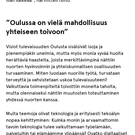
liian vaikeaa”, harmitteli Ismo.
”Oulussa on vielä mahdollisuus
yhteiseen toivoon”
Visiot tulevaisuuden Oulusta sisälsivät isoja ja
pienempiäkin unelmia, mutta myös monia syvää huolta
herättäviä haasteita, joista merkittävimpinä nähtiin
nuorten hyvinvoinnin ja yhteiskunnallisen osallisuuden
turvaaminen. Miten luodaan nuorille työtä, turvataan
terveyttä ja vahvistetaan uskoa tulevaisuuteen?
Vaikuttavia toimenpiteitä toivottiin monelta taholta,
mutta olennaiseksi nähtiin muutosten toteuttaminen
yhdessä nuorten kanssa.
Muita teemoja olivat teknologia ja erityisesti tekoälyn
nopea kehittyminen: Kuinka monin ja arvaamattomin
tavoin teknologia tulee vaikuttamaan työelämään,
palveluihin tai elämäämme ylipäänsä? Ovatko digitaaliset