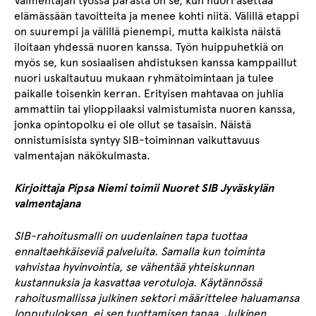
Valmentajan työssä parasta on se, kun nuori asettaa
elämässään tavoitteita ja menee kohti niitä. Välillä etappi
on suurempi ja välillä pienempi, mutta kaikista näistä
iloitaan yhdessä nuoren kanssa. Työn huippuhetkiä on
myös se, kun sosiaalisen ahdistuksen kanssa kamppaillut
nuori uskaltautuu mukaan ryhmätoimintaan ja tulee
paikalle toisenkin kerran. Erityisen mahtavaa on juhlia
ammattiin tai ylioppilaaksi valmistumista nuoren kanssa,
jonka opintopolku ei ole ollut se tasaisin. Näistä
onnistumisista syntyy SIB-toiminnan vaikuttavuus
valmentajan näkökulmasta.
Kirjoittaja Pipsa Niemi toimii Nuoret SIB Jyväskylän
valmentajana
SIB-rahoitusmalli on uudenlainen tapa tuottaa
ennaltaehkäiseviä palveluita. Samalla kun toiminta
vahvistaa hyvinvointia, se vähentää yhteiskunnan
kustannuksia ja kasvattaa verotuloja. Käytännössä
rahoitusmallissa julkinen sektori määrittelee haluamansa
lopputuloksen, ei sen tuottamisen tapaa. Julkinen