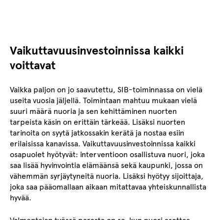
Hyväksy markkinointievästeet nähdäksesi upotetun sisällön.
Evästeitä käytetään näyttämään sinulle olennaista sisältöä
Päivitä evästeasetukset
ja mainoksia.
Vaikuttavuusinvestoinnissa kaikki
voittavat
Vaikka paljon on jo saavutettu, SIB-toiminnassa on vielä
useita vuosia jäljellä. Toimintaan mahtuu mukaan vielä
suuri määrä nuoria ja sen kehittäminen nuorten
tarpeista käsin on erittäin tärkeää. Lisäksi nuorten
tarinoita on syytä jatkossakin kerätä ja nostaa esiin
erilaisissa kanavissa. Vaikuttavuusinvestoinnissa kaikki
osapuolet hyötyvät: interventioon osallistuva nuori, joka
saa lisää hyvinvointia elämäänsä sekä kaupunki, jossa on
vähemmän syrjäytyneitä nuoria. Lisäksi hyötyy sijoittaja,
joka saa pääomallaan aikaan mitattavaa yhteiskunnallista
hyvää.