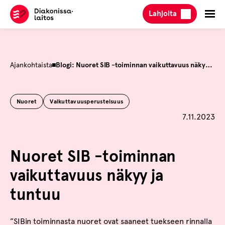
Hyppää
Lahjoita
sisältöön
Ajankohtaista
Blogi: Nuoret SIB -toiminnan vaikuttavuus näkyy ja tuntuu
Nuoret
Vaikuttavuusperusteisuus
Julkaistu
7.11.2023
Nuoret SIB -toiminnan
vaikuttavuus näkyy ja
tuntuu
”SIBin toiminnasta nuoret ovat saaneet tuekseen rinnalla