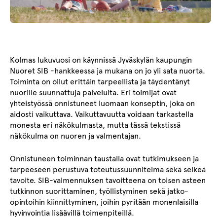
Kolmas lukuvuosi on käynnissä Jyväskylän kaupungin
Nuoret SIB -hankkeessa ja mukana on jo yli sata nuorta.
Toiminta on ollut erittäin tarpeellista ja täydentänyt
nuorille suunnattuja palveluita. Eri toimijat ovat
yhteistyössä onnistuneet luomaan konseptin, joka on
aidosti vaikuttava. Vaikuttavuutta voidaan tarkastella
monesta eri näkökulmasta, mutta tässä tekstissä
näkökulma on nuoren ja valmentajan.
Onnistuneen toiminnan taustalla ovat tutkimukseen ja
tarpeeseen perustuva toteutussuunnitelma sekä selkeä
tavoite. SIB-valmennuksen tavoitteena on toisen asteen
tutkinnon suorittaminen, työllistyminen sekä jatko-
opintoihin kiinnittyminen, joihin pyritään monenlaisilla
hyvinvointia lisäävillä toimenpiteillä.