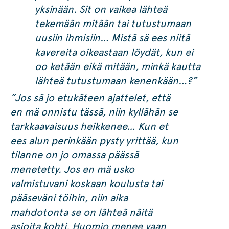
yksinään. Sit on vaikea lähteä
tekemään mitään tai tutustumaan
uusiin ihmisiin… Mistä sä ees niitä
kavereita oikeastaan löydät, kun ei
oo ketään eikä mitään, minkä kautta
lähteä tutustumaan kenenkään…?”
”Jos sä jo etukäteen ajattelet, että
en mä onnistu tässä, niin kyllähän se
tarkkaavaisuus heikkenee… Kun et
ees alun perinkään pysty yrittää, kun
tilanne on jo omassa päässä
menetetty. Jos en mä usko
valmistuvani koskaan koulusta tai
pääseväni töihin, niin aika
mahdotonta se on lähteä näitä
asioita kohti. Huomio menee vaan