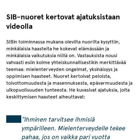
SIB-nuoret kertovat ajatuksistaan
videolla
SIBin toiminnassa mukana olevilta nuorilta kysyttiin,
minkälaisia haasteita he kokevat elämässään ja
minkälaisia vaikutuksia niillä on. Vastauksista nousi
vahvasti esiin kolme yhteiskunnallisestikin merkittävää
teemaa: mielenterveyden ongelmat, yksinäisyys ja
oppimisen haasteet. Nuoret kertoivat peloista,
toivottomuudesta ja masennuksesta, epävarmuudesta ja
ulkopuolisuuden tunteesta. He kuvasivat ajatuksia, joita
keskittymisen haasteet aiheuttavat:
”Ihminen tarvitsee ihmisiä
ympärilleen. Mielenterveydelle tekee
pahaa, jos on vaikka pari vuotta