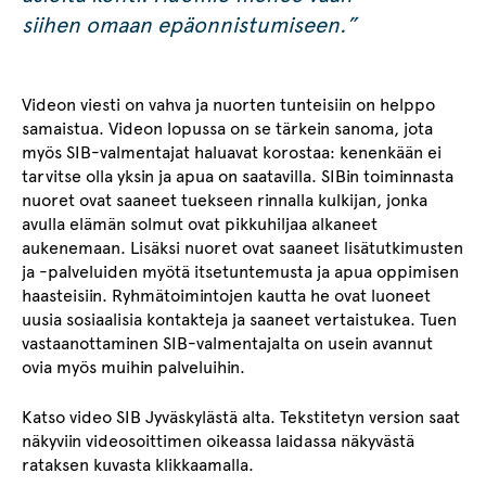
siihen omaan epäonnistumiseen.”
Videon viesti on vahva ja nuorten tunteisiin on helppo
samaistua. Videon lopussa on se tärkein sanoma, jota
myös SIB-valmentajat haluavat korostaa: kenenkään ei
tarvitse olla yksin ja apua on saatavilla. SIBin toiminnasta
nuoret ovat saaneet tuekseen rinnalla kulkijan, jonka
avulla elämän solmut ovat pikkuhiljaa alkaneet
aukenemaan. Lisäksi nuoret ovat saaneet lisätutkimusten
ja -palveluiden myötä itsetuntemusta ja apua oppimisen
haasteisiin. Ryhmätoimintojen kautta he ovat luoneet
uusia sosiaalisia kontakteja ja saaneet vertaistukea. Tuen
vastaanottaminen SIB-valmentajalta on usein avannut
ovia myös muihin palveluihin.
Katso video SIB Jyväskylästä alta. Tekstitetyn version saat
näkyviin videosoittimen oikeassa laidassa näkyvästä
rataksen kuvasta klikkaamalla.