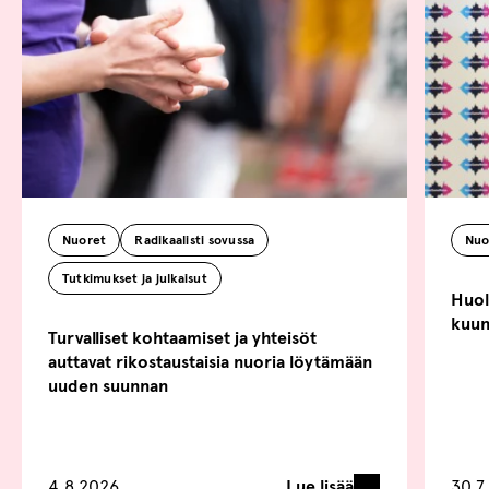
Nuoret
Radikaalisti sovussa
Nuo
Tutkimukset ja julkaisut
Huoli
kuun
Turvalliset kohtaamiset ja yhteisöt
auttavat rikostaustaisia nuoria löytämään
uuden suunnan
Lue lisää
4.8.2026
30.7