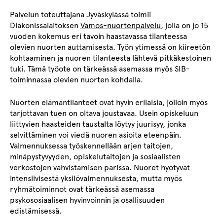
Palvelun toteuttajana Jyväskylässä toimii
Diakonissalaitoksen
Vamos-nuortenpalvelu
, jolla on jo 15
vuoden kokemus eri tavoin haastavassa tilanteessa
olevien nuorten auttamisesta. Työn ytimessä on kiireetön
kohtaaminen ja nuoren tilanteesta lähtevä pitkäkestoinen
tuki. Tämä työote on tärkeässä asemassa myös SIB-
toiminnassa olevien nuorten kohdalla.
Nuorten elämäntilanteet ovat hyvin erilaisia, jolloin myös
tarjottavan tuen on oltava joustavaa. Usein opiskeluun
liittyvien haasteiden taustalta löytyy juurisyy, jonka
selvittäminen voi viedä nuoren asioita eteenpäin.
Valmennuksessa työskennellään arjen taitojen,
minäpystyvyyden, opiskelutaitojen ja sosiaalisten
verkostojen vahvistamisen parissa. Nuoret hyötyvät
intensiivisestä yksilövalmennuksesta, mutta myös
ryhmätoiminnot ovat tärkeässä asemassa
psykososiaalisen hyvinvoinnin ja osallisuuden
edistämisessä.