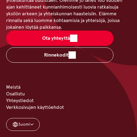
yhteiskuntaa uudistaen. Olemme jo lähes 160 vuoden
ajan kehittäneet kunnianhimoisesti luovia ratkaisuja
yksilön arkeen ja yhteiskunnan haasteisiin. Elämme
rinnalla sekä luomme kohtaamisia ja yhteisöjä, joissa
jokainen löytää paikkansa.
Ota yhteyttä
Rinnekodit
Meistä
Osallistu
Yhteystiedot
Verkkosivujen käyttöehdot
Suomi