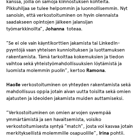
kanssa, joilla on samoja kiinnostuksen kohteita.
Pikkuhiljaa se tulee helpommin ja luonnollisemmin. Nyt
sanoisin, että verkostoituminen on hyvin olennaista
saadakseen opintojen jälkeen jalansijan
työmarkkinoilta”,
Johanna
toteaa.
”Se ei ole vain käyntikorttien jakamista tai LinkedIn-
pyyntöjä vaan yhteisen kunnioituksen ja luottamuksen
rakentamista. Tämä tarkoittaa kokemuksien ja tiedon
vaihtoa sekä yhteistyömahdollisuuksien löytämistä ja
luomista molemmin puolin”, kertoo
Ramona
.
Haolle
verkostoituminen on yhteyden rakentamista sekä
mahdollisuus oppia jotain aivan uutta toisilta sekä omien
ajatusten ja ideoiden jakamista muiden auttamiseksi.
”Verkostoituminen on omien arvojen syvempää
ymmärtämistä ja sen havaitsemista, voisiko
verkostoitumisesta syntyä ”match”, josta voi kasvaa jotain
merkityksellistä molemmille osapuolille”,
Irina
pohtii.