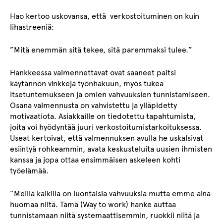
Hao kertoo uskovansa, että verkostoituminen on kuin
lihastreeniä:
”Mitä enemmän sitä tekee, sitä paremmaksi tulee.”
Hankkeessa valmennettavat ovat saaneet paitsi
käytännön vinkkejä työnhakuun, myös tukea
itsetuntemukseen ja omien vahvuuksien tunnistamiseen.
Osana valmennusta on vahvistettu ja ylläpidetty
motivaatiota. Asiakkaille on tiedotettu tapahtumista,
joita voi hyödyntää juuri verkostoitumistarkoituksessa.
Useat kertoivat, että valmennuksen avulla he uskalsivat
esiintyä rohkeammin, avata keskusteluita uusien ihmisten
kanssa ja jopa ottaa ensimmäisen askeleen kohti
työelämää.
”Meillä kaikilla on luontaisia vahvuuksia mutta emme aina
huomaa niitä. Tämä (Way to work) hanke auttaa
tunnistamaan niitä systemaattisemmin, ruokkii niitä ja