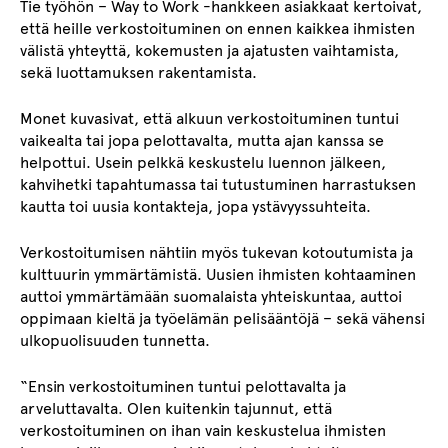
Tie työhön – Way to Work -hankkeen asiakkaat kertoivat,
että heille verkostoituminen on ennen kaikkea ihmisten
välistä yhteyttä, kokemusten ja ajatusten vaihtamista,
sekä luottamuksen rakentamista.
Monet kuvasivat, että alkuun verkostoituminen tuntui
vaikealta tai jopa pelottavalta, mutta ajan kanssa se
helpottui. Usein pelkkä keskustelu luennon jälkeen,
kahvihetki tapahtumassa tai tutustuminen harrastuksen
kautta toi uusia kontakteja, jopa ystävyyssuhteita.
Verkostoitumisen nähtiin myös tukevan kotoutumista ja
kulttuurin ymmärtämistä. Uusien ihmisten kohtaaminen
auttoi ymmärtämään suomalaista yhteiskuntaa, auttoi
oppimaan kieltä ja työelämän pelisääntöjä – sekä vähensi
ulkopuolisuuden tunnetta.
“Ensin verkostoituminen tuntui pelottavalta ja
arveluttavalta. Olen kuitenkin tajunnut, että
verkostoituminen on ihan vain keskustelua ihmisten