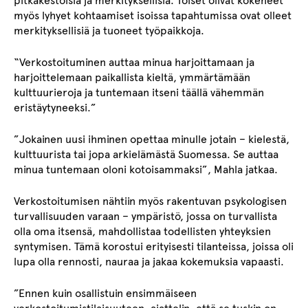
pitkäkestoisia ja merkityksellisiä. Toiset olivat kokeneet
myös lyhyet kohtaamiset isoissa tapahtumissa ovat olleet
merkityksellisiä ja tuoneet työpaikkoja.
“Verkostoituminen auttaa minua harjoittamaan ja
harjoittelemaan paikallista kieltä, ymmärtämään
kulttuurieroja ja tuntemaan itseni täällä vähemmän
eristäytyneeksi.”
”Jokainen uusi ihminen opettaa minulle jotain – kielestä,
kulttuurista tai jopa arkielämästä Suomessa. Se auttaa
minua tuntemaan oloni kotoisammaksi”, Mahla jatkaa.
Verkostoitumisen nähtiin myös rakentuvan psykologisen
turvallisuuden varaan – ympäristö, jossa on turvallista
olla oma itsensä, mahdollistaa todellisten yhteyksien
syntymisen. Tämä korostui erityisesti tilanteissa, joissa oli
lupa olla rennosti, nauraa ja jakaa kokemuksia vapaasti.
”Ennen kuin osallistuin ensimmäiseen