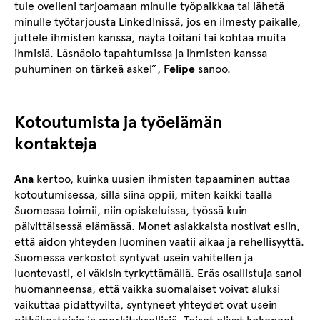
tule ovelleni tarjoamaan minulle työpaikkaa tai lähetä
minulle työtarjousta LinkedInissä, jos en ilmesty paikalle,
juttele ihmisten kanssa, näytä töitäni tai kohtaa muita
ihmisiä. Läsnäolo tapahtumissa ja ihmisten kanssa
puhuminen on tärkeä askel”,
Felipe
sanoo.
Kotoutumista ja työelämän
kontakteja
Ana
kertoo, kuinka uusien ihmisten tapaaminen auttaa
kotoutumisessa, sillä siinä oppii, miten kaikki täällä
Suomessa toimii, niin opiskeluissa, työssä kuin
päivittäisessä elämässä. Monet asiakkaista nostivat esiin,
että aidon yhteyden luominen vaatii aikaa ja rehellisyyttä.
Suomessa verkostot syntyvät usein vähitellen ja
luontevasti, ei väkisin tyrkyttämällä. Eräs osallistuja sanoi
huomanneensa, että vaikka suomalaiset voivat aluksi
vaikuttaa pidättyviltä, syntyneet yhteydet ovat usein