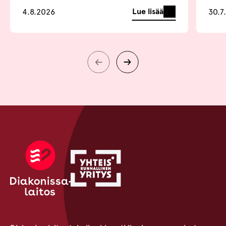
Lue lisää
4.8.2026
30.7