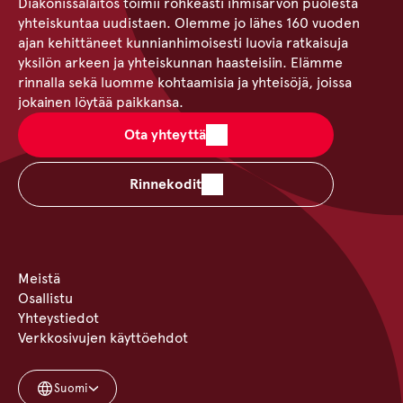
Diakonissalaitos toimii rohkeasti ihmisarvon puolesta
yhteiskuntaa uudistaen. Olemme jo lähes 160 vuoden
ajan kehittäneet kunnianhimoisesti luovia ratkaisuja
yksilön arkeen ja yhteiskunnan haasteisiin. Elämme
rinnalla sekä luomme kohtaamisia ja yhteisöjä, joissa
jokainen löytää paikkansa.
Ota yhteyttä
Rinnekodit
Meistä
Osallistu
Yhteystiedot
Verkkosivujen käyttöehdot
Suomi