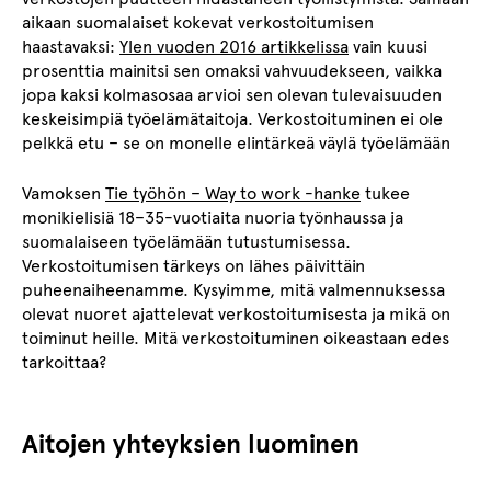
aikaan suomalaiset kokevat verkostoitumisen
haastavaksi:
Ylen vuoden 2016 artikkelissa
vain kuusi
prosenttia mainitsi sen omaksi vahvuudekseen, vaikka
jopa kaksi kolmasosaa arvioi sen olevan tulevaisuuden
keskeisimpiä työelämätaitoja. Verkostoituminen ei ole
pelkkä etu – se on monelle elintärkeä väylä työelämään
Vamoksen
Tie työhön – Way to work -hanke
tukee
monikielisiä 18–35-vuotiaita nuoria työnhaussa ja
suomalaiseen työelämään tutustumisessa.
Verkostoitumisen tärkeys on lähes päivittäin
puheenaiheenamme. Kysyimme, mitä valmennuksessa
olevat nuoret ajattelevat verkostoitumisesta ja mikä on
toiminut heille. Mitä verkostoituminen oikeastaan edes
tarkoittaa?
Aitojen yhteyksien luominen