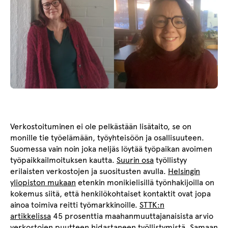
Verkostoituminen ei ole pelkästään lisätaito, se on
monille tie työelämään, työyhteisöön ja osallisuuteen.
Suomessa vain noin joka neljäs löytää työpaikan avoimen
työpaikkailmoituksen kautta.
Suurin osa
työllistyy
erilaisten verkostojen ja suositusten avulla.
Helsingin
yliopiston mukaan
etenkin monikielisillä työnhakijoilla on
kokemus siitä, että henkilökohtaiset kontaktit ovat jopa
ainoa toimiva reitti työmarkkinoille.
STTK:n
artikkelissa
45 prosenttia maahanmuuttajanaisista arvio
verkostojen puutteen hidastaneen työllistymistä. Samaan