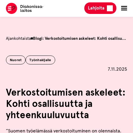
Hyppää
Lahjoita
sisältöön
Ajankohtaista
Blogi: Verkostoitumisen askeleet: Kohti osallisuutta ja yhteenkuuluvuutta
Nuoret
Työnhakijalle
Julkaistu
7.11.2025
Verkostoitumisen askeleet:
Kohti osallisuutta ja
yhteenkuuluvuutta
”Suomen työelämässä verkostoituminen on olennaista.