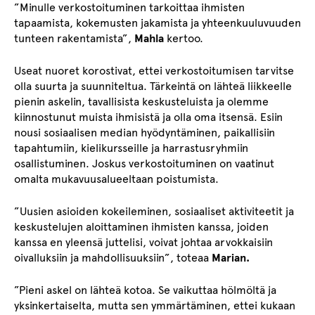
”Minulle verkostoituminen tarkoittaa ihmisten
tapaamista, kokemusten jakamista ja yhteenkuuluvuuden
tunteen rakentamista”,
Mahla
kertoo.
Useat nuoret korostivat, ettei verkostoitumisen tarvitse
olla suurta ja suunniteltua. Tärkeintä on lähteä liikkeelle
pienin askelin, tavallisista keskusteluista ja olemme
kiinnostunut muista ihmisistä ja olla oma itsensä. Esiin
nousi sosiaalisen median hyödyntäminen, paikallisiin
tapahtumiin, kielikursseille ja harrastusryhmiin
osallistuminen. Joskus verkostoituminen on vaatinut
omalta mukavuusalueeltaan poistumista.
”Uusien asioiden kokeileminen, sosiaaliset aktiviteetit ja
keskustelujen aloittaminen ihmisten kanssa, joiden
kanssa en yleensä juttelisi, voivat johtaa arvokkaisiin
oivalluksiin ja mahdollisuuksiin”, toteaa
Marian.
”Pieni askel on lähteä kotoa. Se vaikuttaa hölmöltä ja
yksinkertaiselta, mutta sen ymmärtäminen, ettei kukaan