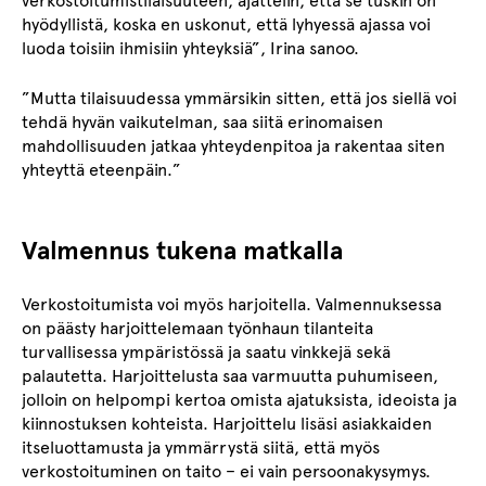
verkostoitumistilaisuuteen, ajattelin, että se tuskin on
hyödyllistä, koska en uskonut, että lyhyessä ajassa voi
luoda toisiin ihmisiin yhteyksiä”, Irina sanoo.
”Mutta tilaisuudessa ymmärsikin sitten, että jos siellä voi
tehdä hyvän vaikutelman, saa siitä erinomaisen
mahdollisuuden jatkaa yhteydenpitoa ja rakentaa siten
yhteyttä eteenpäin.”
Valmennus tukena matkalla
Verkostoitumista voi myös harjoitella. Valmennuksessa
on päästy harjoittelemaan työnhaun tilanteita
turvallisessa ympäristössä ja saatu vinkkejä sekä
palautetta. Harjoittelusta saa varmuutta puhumiseen,
jolloin on helpompi kertoa omista ajatuksista, ideoista ja
kiinnostuksen kohteista. Harjoittelu lisäsi asiakkaiden
itseluottamusta ja ymmärrystä siitä, että myös
verkostoituminen on taito – ei vain persoonakysymys.