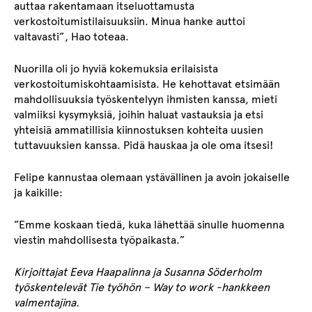
auttaa rakentamaan itseluottamusta
verkostoitumistilaisuuksiin. Minua hanke auttoi
valtavasti”, Hao toteaa.
Nuorilla oli jo hyviä kokemuksia erilaisista
verkostoitumiskohtaamisista. He kehottavat etsimään
mahdollisuuksia työskentelyyn ihmisten kanssa, mieti
valmiiksi kysymyksiä, joihin haluat vastauksia ja etsi
yhteisiä ammatillisia kiinnostuksen kohteita uusien
tuttavuuksien kanssa. Pidä hauskaa ja ole oma itsesi!
Felipe kannustaa olemaan ystävällinen ja avoin jokaiselle
ja kaikille:
”Emme koskaan tiedä, kuka lähettää sinulle huomenna
viestin mahdollisesta työpaikasta.”
Kirjoittajat Eeva Haapalinna ja Susanna Söderholm
työskentelevät Tie työhön – Way to work -hankkeen
valmentajina.