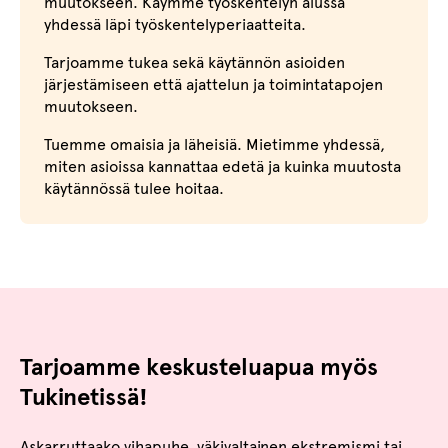
muutokseen. Käymme työskentelyn alussa
yhdessä läpi työskentelyperiaatteita.
Tarjoamme tukea sekä käytännön asioiden
järjestämiseen että ajattelun ja toimintatapojen
muutokseen.
Tuemme omaisia ja läheisiä. Mietimme yhdessä,
miten asioissa kannattaa edetä ja kuinka muutosta
käytännössä tulee hoitaa.
Tarjoamme keskusteluapua myös
Tukinetissä!
Askarruttaako vihapuhe, väkivaltainen ekstremismi tai