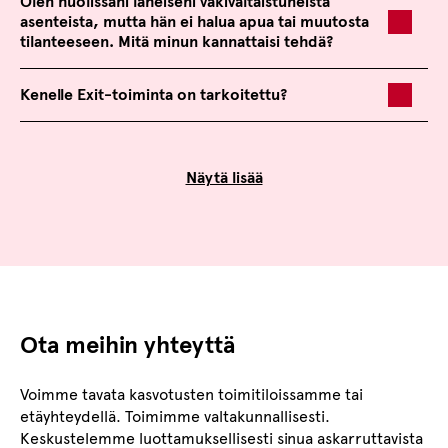
Olen huolissani läheiseni väkivaltaistuneista
asenteista, mutta hän ei halua apua tai muutosta
tilanteeseen. Mitä minun kannattaisi tehdä?
Kenelle Exit-toiminta on tarkoitettu?
Näytä lisää
Ota meihin yhteyttä
Voimme tavata kasvotusten toimitiloissamme tai
etäyhteydellä. Toimimme valtakunnallisesti.
Keskustelemme luottamuksellisesti sinua askarruttavista