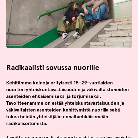
Radikaalisti sovussa nuorille
Kehitämme keinoja erityisesti 15–29-vuotiaiden
nuorten yhteiskuntavastaisuuden ja väkivaltaistuneiden
asenteiden ehkäisemiseksi ja torjumiseksi.
Tavoitteenamme on estää yhteiskuntavastaisuuden ja
väkivaltaisten asenteiden kehittymistä nuorilla sekä
tukea heidän yhteisöjään ennaltaehkäisemään
radikalisoitumista.
Tavoitteenamme on lisätä nuorten yhteisöjen hyvinvointia