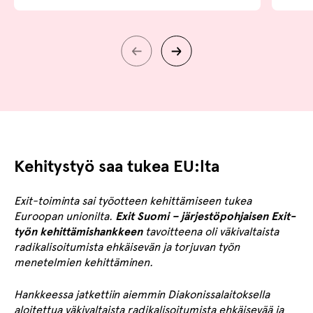
Kehitystyö saa tukea EU:lta
Exit-toiminta sai työotteen kehittämiseen tukea
Euroopan unionilta.
Exit Suomi – järjestöpohjaisen Exit-
työn kehittämishankkeen
tavoitteena oli väkivaltaista
radikalisoitumista ehkäisevän ja torjuvan työn
menetelmien kehittäminen.
Hankkeessa jatkettiin aiemmin Diakonissalaitoksella
aloitettua väkivaltaista radikalisoitumista ehkäisevää ja