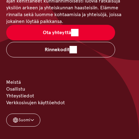
ajan kehittäneet kunnianhimoisesti luovia ratkaisuja
yksilön arkeen ja yhteiskunnan haasteisiin. Elämme
rinnalla sekä luomme kohtaamisia ja yhteisöjä, joissa
jokainen löytää paikkansa.
Ota yhteyttä
Rinnekodit
Meistä
Osallistu
Yhteystiedot
Verkkosivujen käyttöehdot
Suomi