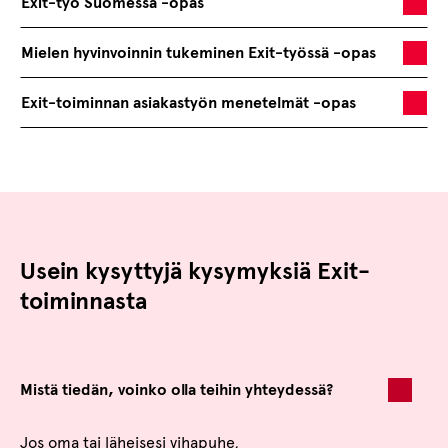
Exit-työ Suomessa -opas
Mielen hyvinvoinnin tukeminen Exit-työssä -opas
Exit-toiminnan asiakastyön menetelmät -opas
Usein kysyttyjä kysymyksiä Exit-
toiminnasta
Mistä tiedän, voinko olla teihin yhteydessä?
Jos oma tai läheisesi vihapuhe,