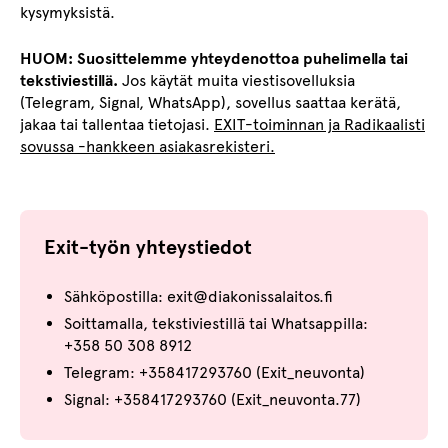
kysymyksistä.
HUOM: Suosittelemme yhteydenottoa puhelimella tai
tekstiviestillä.
Jos käytät muita viestisovelluksia
(Telegram, Signal, WhatsApp), sovellus saattaa kerätä,
jakaa tai tallentaa tietojasi.
EXIT-toiminnan ja Radikaalisti
sovussa -hankkeen asiakasrekisteri.
Exit-työn yhteystiedot
Sähköpostilla: exit@diakonissalaitos.fi
Soittamalla, tekstiviestillä tai Whatsappilla:
+358 50 308 8912
Telegram: +358417293760 (Exit_neuvonta)
Signal: +358417293760 (Exit_neuvonta.77)