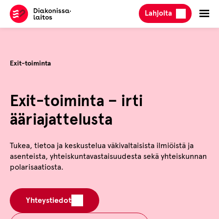
Hyppää
Lahjoita
sisältöön
Exit-toiminta
Exit-toiminta – irti
ääriajattelusta
Tukea, tietoa ja keskustelua väkivaltaisista ilmiöistä ja
asenteista, yhteiskuntavastaisuudesta sekä yhteiskunnan
polarisaatiosta.
Yhteystiedot