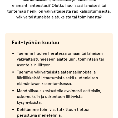
elämäntilanteestasi? Oletko huolissasi läheisesi tai
tuntemasi henkilön väkivaltaisesta radikalisoitumisesta,
väkivaltaistuneista ajatuksista tai toiminnasta?
Exit-työhön kuuluu
Tuemme huolen herätessä omaan tai läheisen
väkivaltaistuneeseen ajatteluun, toimintaan tai
asenteisiin liittyen.
Tuemme väkivaltaisista aatemaailmoista ja
ääriliikkeistä irtautumista sekä uudenlaisen
elämäntavan rakentamisessa.
Mahdollisuus keskustella avoimesti aatteisiin,
uskomuksiin ja uskontoon liittyvistä
kysymyksistä.
Kehitämme toimivia, tutkittuun tietoon
perustuvia menetelmiä.