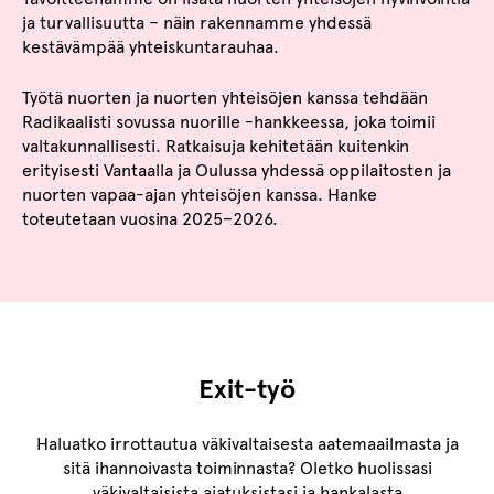
ja turvallisuutta – näin rakennamme yhdessä
kestävämpää yhteiskuntarauhaa.
Työtä nuorten ja nuorten yhteisöjen kanssa tehdään
Radikaalisti sovussa nuorille -hankkeessa, joka toimii
valtakunnallisesti. Ratkaisuja kehitetään kuitenkin
erityisesti Vantaalla ja Oulussa yhdessä oppilaitosten ja
nuorten vapaa-ajan yhteisöjen kanssa. Hanke
toteutetaan vuosina 2025–2026.
Exit-työ
Haluatko irrottautua väkivaltaisesta aatemaailmasta ja
sitä ihannoivasta toiminnasta? Oletko huolissasi
väkivaltaisista ajatuksistasi ja hankalasta