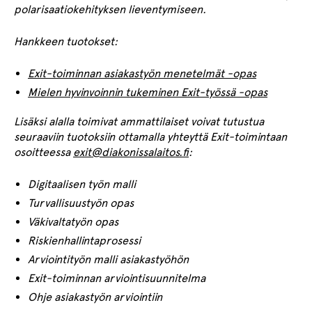
polarisaatiokehityksen lieventymiseen.
Hankkeen tuotokset:
Exit-toiminnan asiakastyön menetelmät -opas
Mielen hyvinvoinnin tukeminen Exit-työssä -opas
Lisäksi alalla toimivat ammattilaiset voivat tutustua
seuraaviin tuotoksiin ottamalla yhteyttä Exit-toimintaan
osoitteessa
exit@diakonissalaitos.fi
:
Digitaalisen työn malli
Turvallisuustyön opas
Väkivaltatyön opas
Riskienhallintaprosessi
Arviointityön malli asiakastyöhön
Exit-toiminnan arviointisuunnitelma
Ohje asiakastyön arviointiin