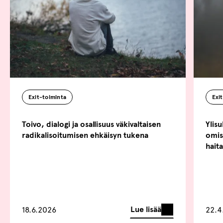
Exi
Exit-toiminta
Ylisu
Toivo, dialogi ja osallisuus väkivaltaisen
omist
radikalisoitumisen ehkäisyn tukena
haita
Lue lisää
18.6.2026
22.4