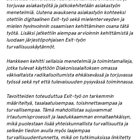
torjuvaa asiakastyötä ja jatkokehitetään asiakastyön
menetelmiä. Uutena avauksena asiakastyön kohteeksi
otettiin digitaalinen Exit-työ sekä mielenterveyden ja
mielen hyvinvoinnin osaamisen kehittäminen osana tätä
työtä. Lisäksi jatkettiin aiempaa arvioinnin kehittämistä ja
luodaan järjestöpohjaisen Exit-työn
turvallisuuskäytännöt.
Hankkeen kehitti sellaisia menetelmiä ja toimintamalleja,
jotka tulevat käyttöön Diakonissalaitoksen omassa
väkivaltaista radikalisoitumista ehkäisevässä ja torjuvassa
työssä sekä nyt että tulevaisuuden pysyvässä toiminnassa.
Tavoitteiden toteuduttua Exit-työ on tarkemmin
määriteltyä, tasalaatuisempaa, toisinnettavampaa ja
turvallisempaa. Tämä mahdollistaa sujuvammat
irtautumisprosessit ja laadukkaamman ennaltaehkäisyn,
mikä puolestaan lisää yhteiskunnallista turvallisuutta ja
selkeän tiedon avulla myös laajempaa
turvallisuudentunnetta, mikä on tutkimuksissa linkitetty