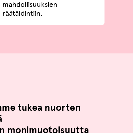
mahdollisuuksien
räätälöintiin.
mme tukea nuorten
ä
sön monimuotoisuutta