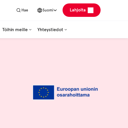
Lahjoita
Hae
Suomi
Töihin meille
Yhteystiedot