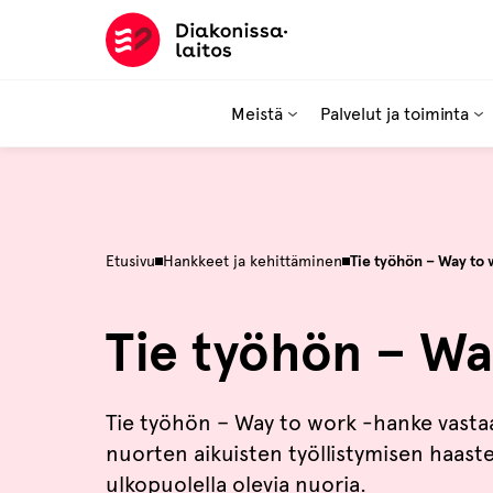
Hyppää
sisältöön
Meistä
Palvelut ja toiminta
Etusivu
Hankkeet ja kehittäminen
Tie työhön – Way to
Tie työhön – Wa
Tie työhön – Way to work -hanke vastaa
nuorten aikuisten työllistymisen haaste
ulkopuolella olevia nuoria.