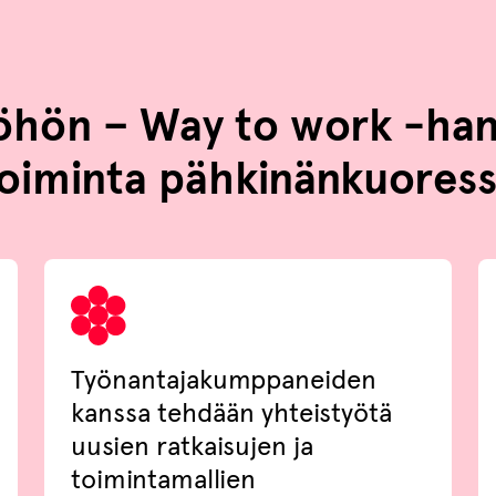
yöhön – Way to work -ha
oiminta pähkinänkuores
Työnantajakumppaneiden
kanssa tehdään yhteistyötä
uusien ratkaisujen ja
toimintamallien