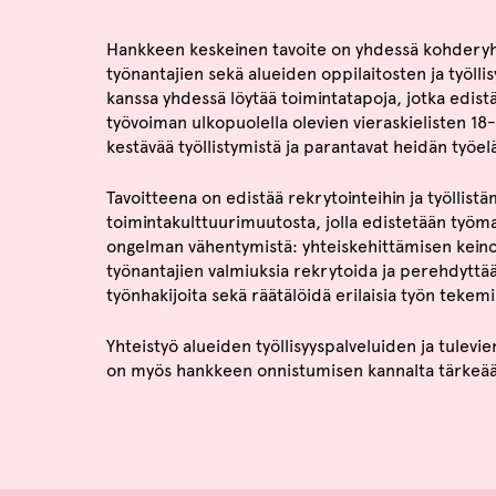
Hankkeen keskeinen tavoite on yhdessä kohdery
työnantajien sekä alueiden oppilaitosten ja työlli
kanssa yhdessä löytää toimintatapoja, jotka edist
työvoiman ulkopuolella olevien vieraskielisten 1
kestävää työllistymistä ja parantavat heidän työe
Tavoitteena on edistää rekrytointeihin ja työllistä
toimintakulttuurimuutosta, jolla edistetään työ
ongelman vähentymistä: yhteiskehittämisen kein
työnantajien valmiuksia rekrytoida ja perehdyttää 
työnhakijoita sekä räätälöidä erilaisia työn tekem
Yhteistyö alueiden työllisyyspalveluiden ja tulevie
on myös hankkeen onnistumisen kannalta tärkeää