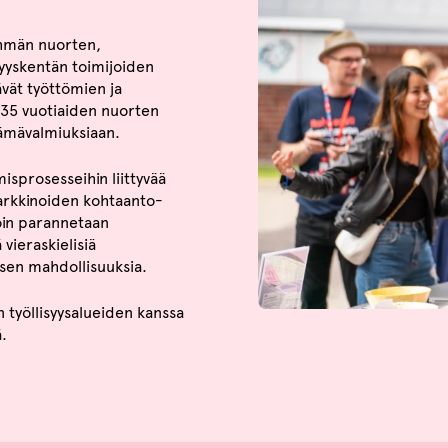
hmän nuorten,
syyskentän toimijoiden
ävät työttömien ja
8-35 vuotiaiden nuorten
lämävalmiuksiaan.
misprosesseihin liittyvää
markkinoiden kohtaanto-
oin parannetaan
vieraskielisiä
isen mahdollisuuksia.
n työllisyysalueiden kanssa
.