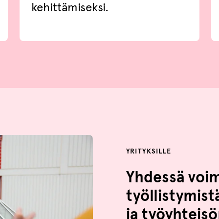
kehittämiseksi.
YRITYKSILLE
Yhdessä voi
työllistymist
ja työyhtei