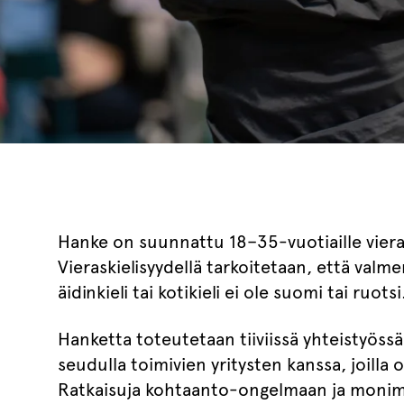
Hanke on suunnattu 18–35-vuotiaille vieraskie
Vieraskielisyydellä tarkoitetaan, että valme
äidinkieli tai kotikieli ei ole suomi tai ruotsi
Hanketta toteutetaan tiiviissä yhteistyö
seudulla toimivien yritysten kanssa, joill
Ratkaisuja kohtaanto-ongelmaan ja moni