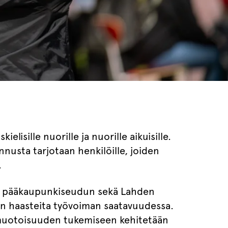
lisille nuorille ja nuorille aikuisille.
nnusta tarjotaan henkilöille, joiden
.
ssä pääkaupunkiseudun sekä Lahden
a on haasteita työvoiman saatavuudessa.
muotoisuuden tukemiseen kehitetään