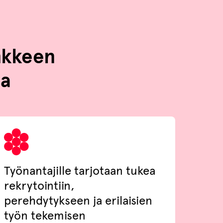
nkkeen
sa
Työnantajille tarjotaan tukea
rekrytointiin,
perehdytykseen ja erilaisien
työn tekemisen