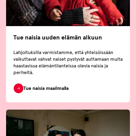
Tue naisia uuden elämän alkuun
Lahjoituksilla varmistamme, että yhteisöissään
vaikuttavat vahvat naiset pystyvät auttamaan muita
haastavissa elämäntilanteissa olevia naisia ja
perheitä.
Tue naisia maailmalla