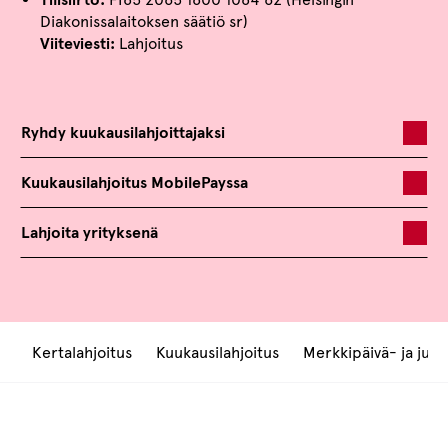
Diakonissalaitoksen säätiö sr)
Viiteviesti:
Lahjoitus
Ryhdy kuukausilahjoittajaksi
Kuukausilahjoitus MobilePayssa
Lahjoita yrityksenä
Kertalahjoitus
Kuukausilahjoitus
Merkkipäivä- ja juhl