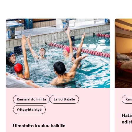
Kansalaistoiminta
Lahjoittajalle
Kan
Yritysyhteistyö
Hätä
edis
Uimataito kuuluu kaikille