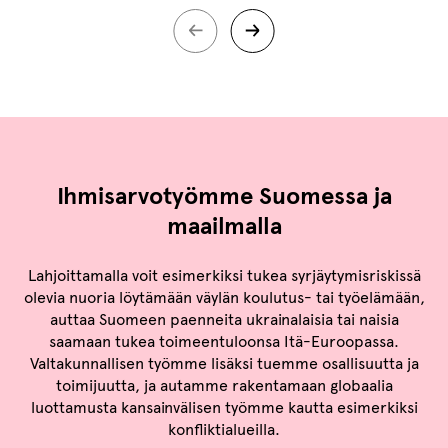
Ihmisarvotyömme Suomessa ja
maailmalla
Lahjoittamalla voit esimerkiksi tukea syrjäytymisriskissä
olevia nuoria löytämään väylän koulutus- tai työelämään,
auttaa Suomeen paenneita ukrainalaisia tai naisia
saamaan tukea toimeentuloonsa Itä-Euroopassa.
Valtakunnallisen työmme lisäksi tuemme osallisuutta ja
toimijuutta, ja autamme rakentamaan globaalia
luottamusta kansainvälisen työmme kautta esimerkiksi
konfliktialueilla.