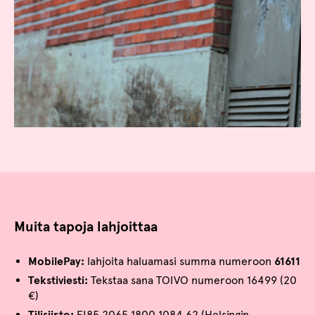
Muita tapoja lahjoittaa
MobilePay:
lahjoita haluamasi summa numeroon
61611
Tekstiviesti:
Tekstaa sana TOIVO numeroon 16499 (20
€)
Tilisiirto:
FI85 2065 1800 1084 62 (Helsingin