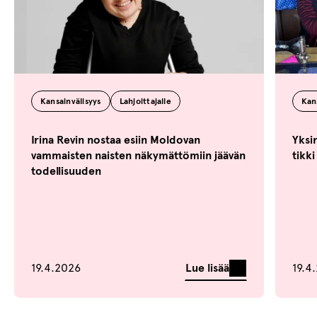
Kansainvälisyys
Lahjoittajalle
Kan
Irina Revin nostaa esiin Moldovan
Yksi
vammaisten naisten näkymättömiin jäävän
tikki
todellisuuden
Lue lisää
19.4.2026
19.4