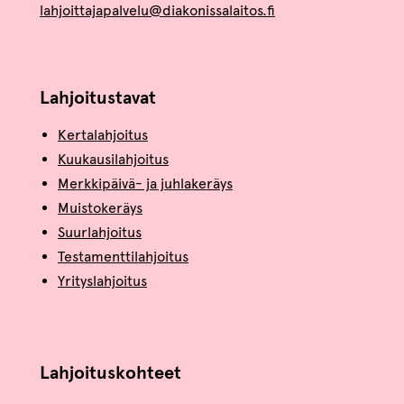
lahjoittajapalvelu@diakonissalaitos.fi
Lahjoitustavat
Kertalahjoitus
Kuukausilahjoitus
Merkkipäivä- ja juhlakeräys
Muistokeräys
Suurlahjoitus
Testamenttilahjoitus
Yrityslahjoitus
Lahjoituskohteet