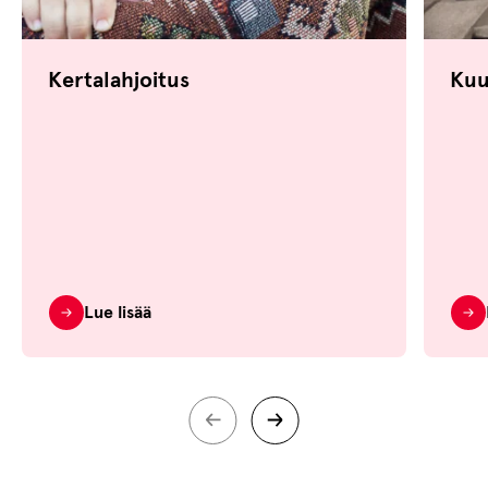
Kertalahjoitus
Kuu
Lue lisää