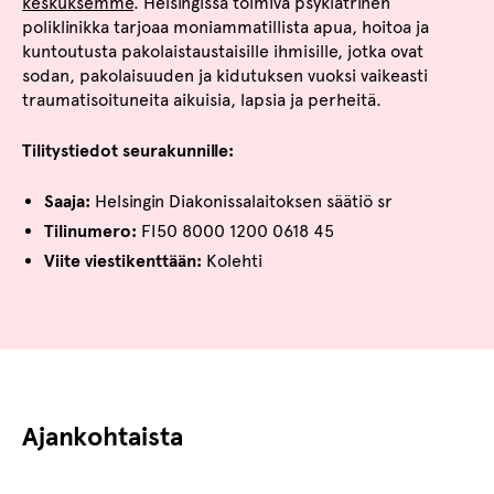
keskuksemme
. Helsingissä toimiva psykiatrinen
poliklinikka tarjoaa moniammatillista apua, hoitoa ja
kuntoutusta pakolaistaustaisille ihmisille, jotka ovat
sodan, pakolaisuuden ja kidutuksen vuoksi vaikeasti
traumatisoituneita aikuisia, lapsia ja perheitä.
Tilitystiedot seurakunnille:
Saaja:
Helsingin Diakonissalaitoksen säätiö sr
Tilinumero:
FI50 8000 1200 0618 45
Viite viestikenttään:
Kolehti
Ajankohtaista