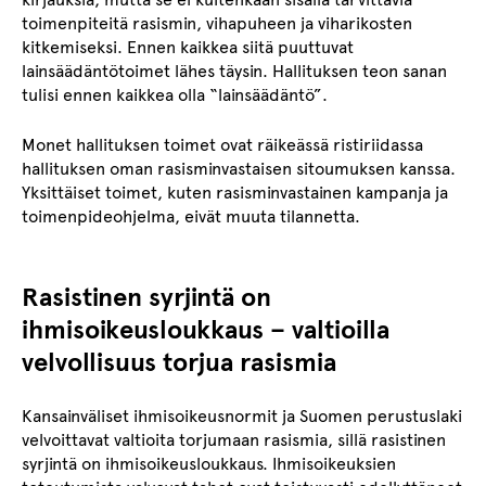
toimenpiteitä rasismin, vihapuheen ja viharikosten
kitkemiseksi. Ennen kaikkea siitä puuttuvat
lainsäädäntötoimet lähes täysin. Hallituksen teon sanan
tulisi ennen kaikkea olla “lainsäädäntö”.
Monet hallituksen toimet ovat räikeässä ristiriidassa
hallituksen oman rasisminvastaisen sitoumuksen kanssa.
Yksittäiset toimet, kuten rasisminvastainen kampanja ja
toimenpideohjelma, eivät muuta tilannetta.
Rasistinen syrjintä on
ihmisoikeusloukkaus – valtioilla
velvollisuus torjua rasismia
Kansainväliset ihmisoikeusnormit ja Suomen perustuslaki
velvoittavat valtioita torjumaan rasismia, sillä rasistinen
syrjintä on ihmisoikeusloukkaus. Ihmisoikeuksien