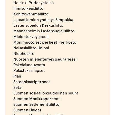
Helsinki Pride-yhteisö
Ihmisoikeusliitto
Kehitysvammaliitto
Lapsettomien yhdistys Simpukka
Lastensuojelun Keskusliitto
Mannerheimin Lastensuojeluliitto
Mielenterveyspooli
Monimuotoiset perheet -verkosto
Naisasialiitto Unioni
Nicehearts
Nuorten mielenterveysseura Yeesi
Pakolaisneuvonta
Pelastakaa lapset
Plan
Sateenkaariperheet
Seta
Suomen sosiaalioikeudellinen seura
Suomen Monikkoperheet
Suomen Setlementtiliitto
Suomen Unicef