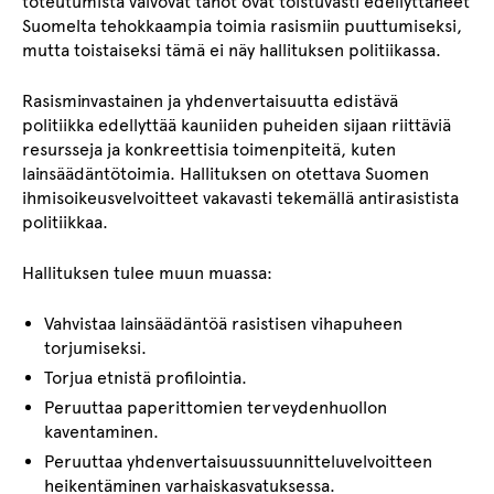
toteutumista valvovat tahot ovat toistuvasti edellyttäneet
Suomelta tehokkaampia toimia rasismiin puuttumiseksi,
mutta toistaiseksi tämä ei näy hallituksen politiikassa.
Rasisminvastainen ja yhdenvertaisuutta edistävä
politiikka edellyttää kauniiden puheiden sijaan riittäviä
resursseja ja konkreettisia toimenpiteitä, kuten
lainsäädäntötoimia. Hallituksen on otettava Suomen
ihmisoikeusvelvoitteet vakavasti tekemällä antirasistista
politiikkaa.
Hallituksen tulee muun muassa:
Vahvistaa lainsäädäntöä rasistisen vihapuheen
torjumiseksi.
Torjua etnistä profilointia.
Peruuttaa paperittomien terveydenhuollon
kaventaminen.
Peruuttaa yhdenvertaisuussuunnitteluvelvoitteen
heikentäminen varhaiskasvatuksessa.