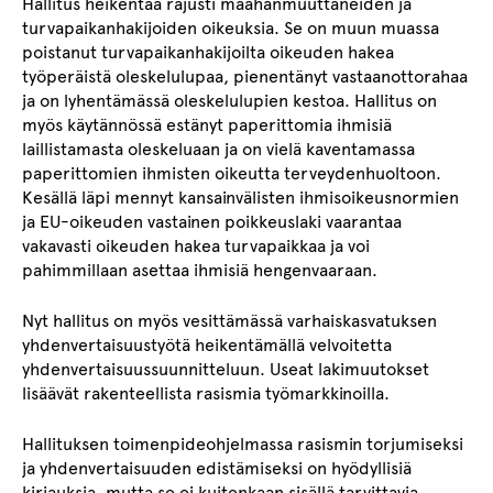
Hallitus heikentää rajusti maahanmuuttaneiden ja
turvapaikanhakijoiden oikeuksia. Se on muun muassa
poistanut turvapaikanhakijoilta oikeuden hakea
työperäistä oleskelulupaa, pienentänyt vastaanottorahaa
ja on lyhentämässä oleskelulupien kestoa. Hallitus on
myös käytännössä estänyt paperittomia ihmisiä
laillistamasta oleskeluaan ja on vielä kaventamassa
paperittomien ihmisten oikeutta terveydenhuoltoon.
Kesällä läpi mennyt kansainvälisten ihmisoikeusnormien
ja EU-oikeuden vastainen poikkeuslaki vaarantaa
vakavasti oikeuden hakea turvapaikkaa ja voi
pahimmillaan asettaa ihmisiä hengenvaaraan.
Nyt hallitus on myös vesittämässä varhaiskasvatuksen
yhdenvertaisuustyötä heikentämällä velvoitetta
yhdenvertaisuussuunnitteluun. Useat lakimuutokset
lisäävät rakenteellista rasismia työmarkkinoilla.
Hallituksen toimenpideohjelmassa rasismin torjumiseksi
ja yhdenvertaisuuden edistämiseksi on hyödyllisiä
kirjauksia, mutta se ei kuitenkaan sisällä tarvittavia