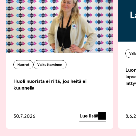
Vai
Nuoret
Vaikuttaminen
Luonn
lapse
Huoli nuorista ei riitä, jos heitä ei
liitt
kuunnella
Lue lisää
30.7.2026
8.6.