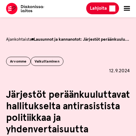
Hyppää
Lahjoita
sisältöön
Ajankohtaista
Lausunnot ja kannanotot: Järjestöt peräänkuuluttavat hallitukselta antirasistista politiikkaa ja yhdenvertaisuutta edistävää lainsäädäntöä
Arvomme
Vaikuttaminen
Julkaistu
12.9.2024
Järjestöt peräänkuuluttavat
hallitukselta antirasistista
politiikkaa ja
yhdenvertaisuutta