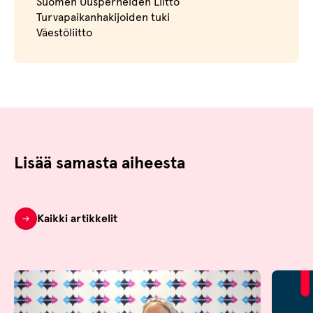
Suomen Uusperheiden Liitto
Turvapaikanhakijoiden tuki
Väestöliitto
Lisää samasta aiheesta
Kaikki artikkelit