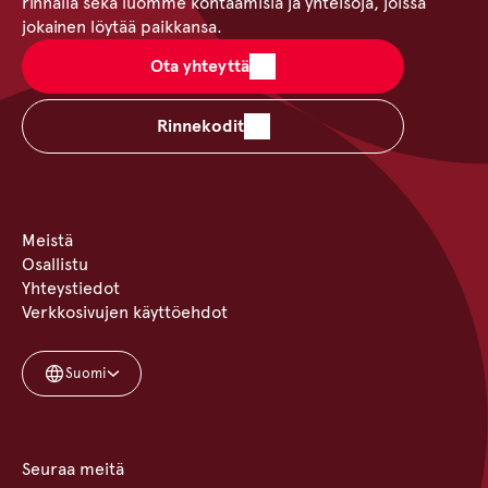
rinnalla sekä luomme kohtaamisia ja yhteisöjä, joissa
jokainen löytää paikkansa.
Ota yhteyttä
Rinnekodit
Meistä
Osallistu
Yhteystiedot
Verkkosivujen käyttöehdot
Suomi
Seuraa meitä