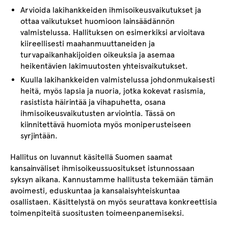
Arvioida lakihankkeiden ihmisoikeusvaikutukset ja
ottaa vaikutukset huomioon lainsäädännön
valmistelussa. Hallituksen on esimerkiksi arvioitava
kiireellisesti maahanmuuttaneiden ja
turvapaikanhakijoiden oikeuksia ja asemaa
heikentävien lakimuutosten yhteisvaikutukset.
Kuulla lakihankkeiden valmistelussa johdonmukaisesti
heitä, myös lapsia ja nuoria, jotka kokevat rasismia,
rasistista häirintää ja vihapuhetta, osana
ihmisoikeusvaikutusten arviointia. Tässä on
kiinnitettävä huomiota myös moniperusteiseen
syrjintään.
Hallitus on luvannut käsitellä Suomen saamat
kansainväliset ihmisoikeussuositukset istunnossaan
syksyn aikana. Kannustamme hallitusta tekemään tämän
avoimesti, eduskuntaa ja kansalaisyhteiskuntaa
osallistaen. Käsittelystä on myös seurattava konkreettisia
toimenpiteitä suositusten toimeenpanemiseksi.