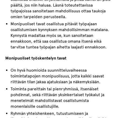
päältä, jos niin haluaa. Läsnä toteutettavissa
työpajoissa sanoitetaan mahdollisuus ottaa taukoja
omien tarpeiden perusteella.
Monipuoliset tavat osallistua pitävät työpajaan
osallistumisen kynnyksen mahdollisimman matalana.
Kynnystä madaltaa myös se, kun sanoitetaan
ennakkoon, että saa osallistua omana itsenä eikä
tarvitse tuntea työpajan aihetta laajasti ennakkoon.
Monipuoliset työskentelyn tavat
On hyvä huomioida suunnitteluvaiheessa
toimintatapojen monipuolisuus, jotta kaikki saavat
riittävän tilan jakaa ajatuksiaan ja näkemyksiään.
Toiminta pareittain tai pienryhmissä, itsenäiset
pohdinnat, sekä riittävän yksinkertaiset työkalut ja
menetelmät mahdollistavat osallistumista
monenlaisille osallistujille.
Ryhmän yhteishenkeen, tutustumiseen ja