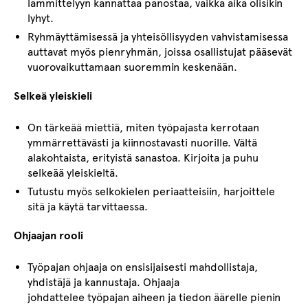
lämmittelyyn kannattaa panostaa, vaikka aika olisikin
lyhyt.
Ryhmäyttämisessä ja yhteisöllisyyden vahvistamisessa
auttavat myös pienryhmän, joissa osallistujat pääsevät
vuorovaikuttamaan suoremmin keskenään.
Selkeä yleiskieli
On tärkeää miettiä, miten työpajasta kerrotaan
ymmärrettävästi ja kiinnostavasti nuorille. Vältä
alakohtaista, erityistä sanastoa. Kirjoita ja puhu
selkeää yleiskieltä.
Tutustu myös selkokielen periaatteisiin, harjoittele
sitä ja käytä tarvittaessa.
Ohjaajan rooli
Työpajan ohjaaja on ensisijaisesti mahdollistaja,
yhdistäjä ja kannustaja. Ohjaaja
johdattelee työpajan aiheen ja tiedon äärelle pienin