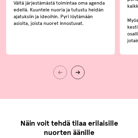
Vältä järjestämästä toimintaa oma agenda
kaikk
edellä. Kuuntele nuoria ja tutustu heidän
ajatuksiin ja ideoihin. Pyri löytämään
Myös
asioita, joista nuoret innostuvat.
kest
osall
jotai
Näin voit tehdä tilaa erilaisille
nuorten äänille