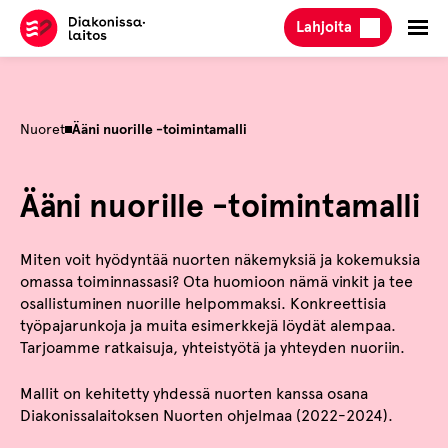
Hyppää
Lahjoita
sisältöön
Nuoret
Ääni nuorille -toimintamalli
Ääni nuorille -toimintamalli
Miten voit hyödyntää nuorten näkemyksiä ja kokemuksia
omassa toiminnassasi? Ota huomioon nämä vinkit ja tee
osallistuminen nuorille helpommaksi. Konkreettisia
työpajarunkoja ja muita esimerkkejä löydät alempaa.
Tarjoamme ratkaisuja, yhteistyötä ja yhteyden nuoriin.
Mallit on kehitetty yhdessä nuorten kanssa osana
Diakonissalaitoksen Nuorten ohjelmaa (2022-2024).