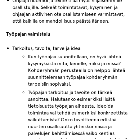
Ohjaaja huomioi ja tekee tilaa myös hiljaisemmille
osallistujille. Selkeät toimintatavat, kysyminen ja
ohjaajan aktiivinen ote osallistamiseen varmistavat,
että kaikilla on mahdollisuus päästä ääneen.
Työpajan valmistelu
Tarkoitus, tavoite, tarve ja idea
Kun työpajaa suunnitellaan, on hyvä lähteä
kysymyksistä mitä, kenelle, miksi ja missä?
Kohderyhmän perusteella on helppo lähteä
suunnittelemaan työpajaa kohderyhmän
tarpeisiin sopivaksi.
Työpajan tarkoitus ja tavoite on tärkeä
sanoittaa. Halutaanko esimerkiksi lisätä
tietoisuutta työpajan aiheesta, ideoida
toimintaa vai tehdä esimerkiksi konkreettista
vaikuttamista? Onko tavoitteena edistää
nuorten osallisuutta yhteiskunnassa ja
palvelujen kehittämisessä vaiko kenties