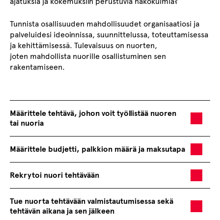
ajatuksia ja kokemuksiin perustuvia näkökulmia?
Tunnista osallisuuden mahdollisuudet organisaatiosi ja
palveluidesi ideoinnissa, suunnittelussa, toteuttamisessa
ja kehittämisessä. Tulevaisuus on nuorten,
joten mahdollista nuorille osallistuminen sen
rakentamiseen.
Määrittele tehtävä, johon voit työllistää nuoren
tai nuoria
Määrittele budjetti, palkkion määrä ja maksutapa
Rekrytoi nuori tehtävään
Tue nuorta tehtävään valmistautumisessa sekä
tehtävän aikana ja sen jälkeen