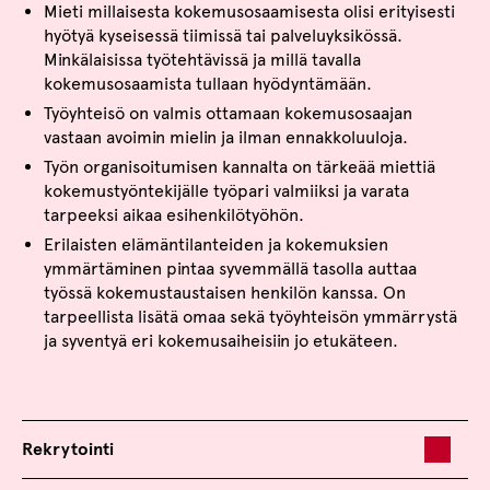
Mieti millaisesta kokemusosaamisesta olisi erityisesti
hyötyä kyseisessä tiimissä tai palveluyksikössä.
Minkälaisissa työtehtävissä ja millä tavalla
kokemusosaamista tullaan hyödyntämään.
Työyhteisö on valmis ottamaan kokemusosaajan
vastaan avoimin mielin ja ilman ennakkoluuloja.
Työn organisoitumisen kannalta on tärkeää miettiä
kokemustyöntekijälle työpari valmiiksi ja varata
tarpeeksi aikaa esihenkilötyöhön.
Erilaisten elämäntilanteiden ja kokemuksien
ymmärtäminen pintaa syvemmällä tasolla auttaa
työssä kokemustaustaisen henkilön kanssa. On
tarpeellista lisätä omaa sekä työyhteisön ymmärrystä
ja syventyä eri kokemusaiheisiin jo etukäteen.
Rekrytointi