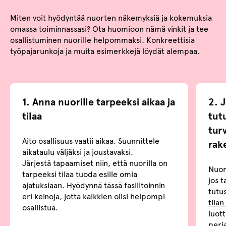
Miten voit hyödyntää nuorten näkemyksiä ja kokemuksia
omassa toiminnassasi? Ota huomioon nämä vinkit ja tee
osallistuminen nuorille helpommaksi. Konkreettisia
työpajarunkoja ja muita esimerkkejä löydät alempaa.
1. Anna nuorille tarpeeksi aikaa ja
2. J
tilaa
tut
tur
Aito osallisuus vaatii aikaa. Suunnittele
rak
aikataulu väljäksi ja joustavaksi.
Järjestä tapaamiset niin, että nuorilla on
Nuor
tarpeeksi tilaa tuoda esille omia
jos 
ajatuksiaan. Hyödynnä tässä fasilitoinnin
tutu
eri keinoja, jotta kaikkien olisi helpompi
tilan
osallistua.
luot
peria