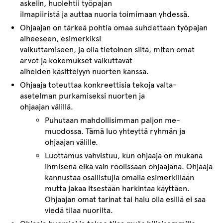
askelin, huolehtii työpajan
ilmapiiristä ja auttaa nuoria toimimaan yhdessä.
Ohjaajan on tärkeä pohtia omaa suhdettaan työpajan
aiheeseen, esimerkiksi
vaikuttamiseen, ja olla tietoinen siitä, miten omat
arvot ja kokemukset vaikuttavat
aiheiden käsittelyyn nuorten kanssa.
Ohjaaja toteuttaa konkreettisia tekoja valta-
asetelman purkamiseksi nuorten ja
ohjaajan välillä.
Puhutaan mahdollisimman paljon me-
muodossa. Tämä luo yhteyttä ryhmän ja
ohjaajan välille.
Luottamus vahvistuu, kun ohjaaja on mukana
ihmisenä eikä vain roolissaan ohjaajana. Ohjaaja
kannustaa osallistujia omalla esimerkillään
mutta jakaa itsestään harkintaa käyttäen.
Ohjaajan omat tarinat tai halu olla esillä ei saa
viedä tilaa nuorilta.