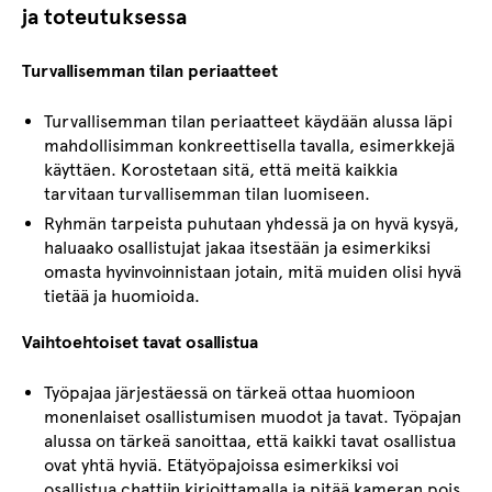
ja toteutuksessa
Turvallisemman tilan periaatteet
Turvallisemman tilan periaatteet käydään alussa läpi
mahdollisimman konkreettisella tavalla, esimerkkejä
käyttäen. Korostetaan sitä, että meitä kaikkia
tarvitaan turvallisemman tilan luomiseen.
Ryhmän tarpeista puhutaan yhdessä ja on hyvä kysyä,
haluaako osallistujat jakaa itsestään ja esimerkiksi
omasta hyvinvoinnistaan jotain, mitä muiden olisi hyvä
tietää ja huomioida.
Vaihtoehtoiset tavat osallistua
Työpajaa järjestäessä on tärkeä ottaa huomioon
monenlaiset osallistumisen muodot ja tavat. Työpajan
alussa on tärkeä sanoittaa, että kaikki tavat osallistua
ovat yhtä hyviä. Etätyöpajoissa esimerkiksi voi
osallistua chattiin kirjoittamalla ja pitää kameran pois