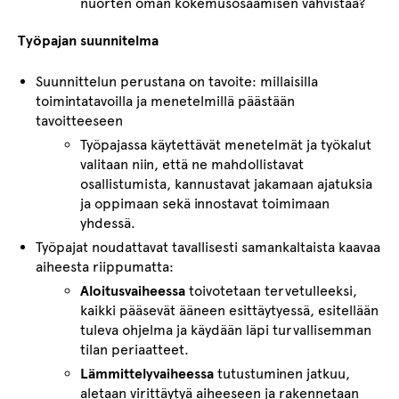
nuorten oman kokemusosaamisen vahvistaa?
Työpajan suunnitelma
Suunnittelun perustana on tavoite: millaisilla
toimintatavoilla ja menetelmillä päästään
tavoitteeseen
Työpajassa käytettävät menetelmät ja työkalut
valitaan niin, että ne mahdollistavat
osallistumista, kannustavat jakamaan ajatuksia
ja oppimaan sekä innostavat toimimaan
yhdessä.
Työpajat noudattavat tavallisesti samankaltaista kaavaa
aiheesta riippumatta:
Aloitusvaiheessa
toivotetaan tervetulleeksi,
kaikki pääsevät ääneen esittäytyessä, esitellään
tuleva ohjelma ja käydään läpi turvallisemman
tilan periaatteet.
Lämmittelyvaiheessa
tutustuminen jatkuu,
aletaan virittäytyä aiheeseen ja rakennetaan