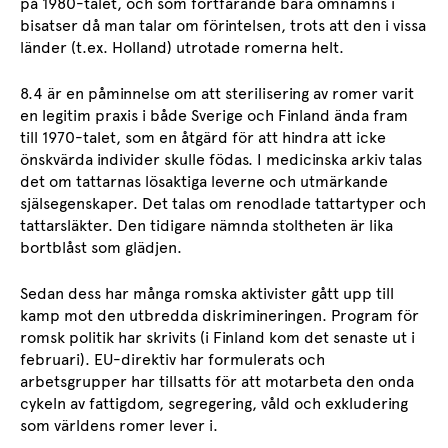
på 1980-talet, och som fortfarande bara omnämns i
bisatser då man talar om förintelsen, trots att den i vissa
länder (t.ex. Holland) utrotade romerna helt.
8.4 är en påminnelse om att sterilisering av romer varit
en legitim praxis i både Sverige och Finland ända fram
till 1970-talet, som en åtgärd för att hindra att icke
önskvärda individer skulle födas. I medicinska arkiv talas
det om tattarnas lösaktiga leverne och utmärkande
själsegenskaper. Det talas om renodlade tattartyper och
tattarsläkter. Den tidigare nämnda stoltheten är lika
bortblåst som glädjen.
Sedan dess har många romska aktivister gått upp till
kamp mot den utbredda diskrimineringen. Program för
romsk politik har skrivits (i Finland kom det senaste ut i
februari). EU-direktiv har formulerats och
arbetsgrupper har tillsatts för att motarbeta den onda
cykeln av fattigdom, segregering, våld och exkludering
som världens romer lever i.