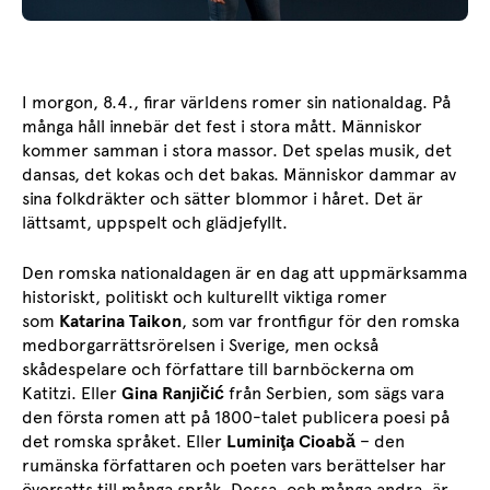
I morgon, 8.4., firar världens romer sin nationaldag. På
många håll innebär det fest i stora mått. Människor
kommer samman i stora massor. Det spelas musik, det
dansas, det kokas och det bakas. Människor dammar av
sina folkdräkter och sätter blommor i håret. Det är
lättsamt, uppspelt och glädjefyllt.
Den romska nationaldagen är en dag att uppmärksamma
historiskt, politiskt och kulturellt viktiga romer
som
Katarina Taikon
, som var frontfigur för den romska
medborgarrättsrörelsen i Sverige, men också
skådespelare och författare till barnböckerna om
Katitzi. Eller
Gina Ranjičić
från Serbien, som sägs vara
den första romen att på 1800-talet publicera poesi på
det romska språket. Eller
Luminiţa Cioabă
– den
rumänska författaren och poeten vars berättelser har
översatts till många språk. Dessa, och många andra, är