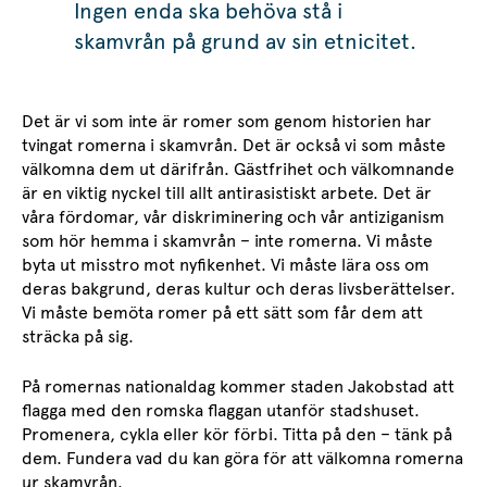
Ingen enda ska behöva stå i
skamvrån på grund av sin etnicitet.
Det är vi som inte är romer som genom historien har
tvingat romerna i skamvrån. Det är också vi som måste
välkomna dem ut därifrån. Gästfrihet och välkomnande
är en viktig nyckel till allt antirasistiskt arbete. Det är
våra fördomar, vår diskriminering och vår antiziganism
som hör hemma i skamvrån – inte romerna. Vi måste
byta ut misstro mot nyfikenhet. Vi måste lära oss om
deras bakgrund, deras kultur och deras livsberättelser.
Vi måste bemöta romer på ett sätt som får dem att
sträcka på sig.
På romernas nationaldag kommer staden Jakobstad att
flagga med den romska flaggan utanför stadshuset.
Promenera, cykla eller kör förbi. Titta på den – tänk på
dem. Fundera vad du kan göra för att välkomna romerna
ur skamvrån.