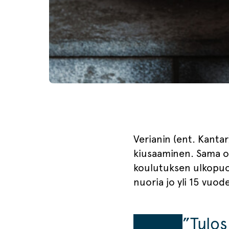
Verianin (ent. Kanta
kiusaaminen. Sama o
koulutuksen ulkopuol
nuoria jo yli 15 vuod
”Tulos