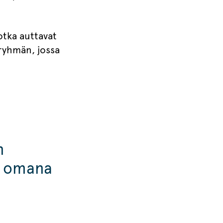
otka auttavat
ryhmän, jossa
n
vä omana