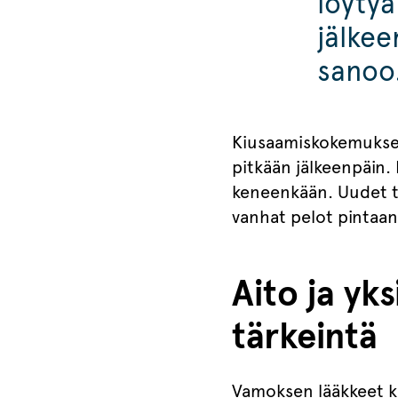
löytyä
jälkee
sanoo
Kiusaamiskokemukset
pitkään jälkeenpäin.
keneenkään. Uudet ti
vanhat pelot pintaan
Aito ja yk
tärkeintä
Vamoksen lääkkeet ki