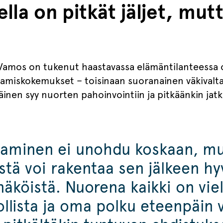
lla on pitkät jäljet, mut
Vamos on tukenut haastavassa elämäntilanteessa ol
aamiskokemukset – toisinaan suoranainen väkivalt
täinen syy nuorten pahoinvointiin ja pitkäänkin ja
aaminen ei unohdu koskaan, mu
tä voi rakentaa sen jälkeen hy
köistä. Nuorena kaikki on vie
lista ja oma polku eteenpäin 