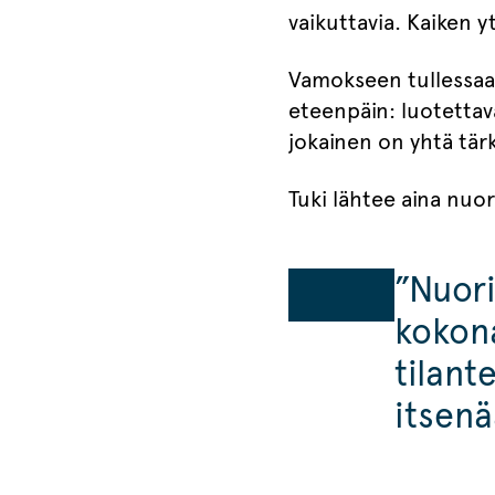
vaikuttavia. Kaiken y
Vamokseen tullessaan
eteenpäin: luotettav
jokainen on yhtä tär
Tuki lähtee aina nuor
”Nuor
kokona
tilant
itsenä