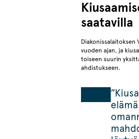
Kiusaamise
saatavilla
Diakonissalaitoksen 
vuoden ajan, ja kius
toiseen suurin yksit
ahdistukseen.
”Kius
elämäs
omannä
mahdol