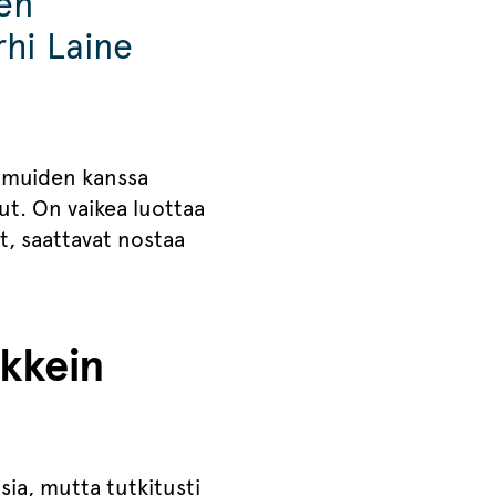
sen
rhi Laine
a muiden kanssa
ut. On vaikea luottaa
t, saattavat nostaa
ikkein
ia, mutta tutkitusti