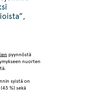
si
ioista”,
ien
pyynnöstä
Kysymykseen nuorten
tä.
nnin syistä on
 (43 %) sekä