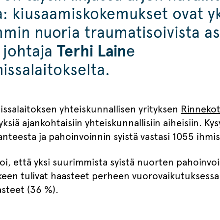
a: kiusaamiskokemukset ovat yk
min nuoria traumatisoivista as
 johtaja
Terhi Lain
e
issalaitokselta.
nissalaitoksen yhteiskunnallisen yrityksen
Rinnekot
siä ajankohtaisiin yhteiskunnallisiin aiheisiin. 
anteesta ja pahoinvoinnin syistä vastasi 1055 ihmis
soi, että yksi suurimmista syistä nuorten pahoinvoi
keen tulivat haasteet perheen vuorovaikutuksessa
steet (36 %).