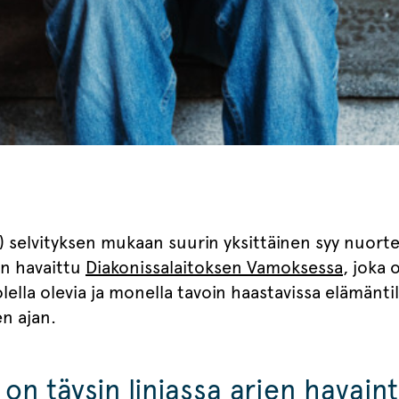
r) selvityksen mukaan suurin yksittäinen syy nuort
n havaittu
Diakonissalaitoksen Vamoksessa
, joka 
ella olevia ja monella tavoin haastavissa elämäntil
en ajan.
 on täysin linjassa arjen hava