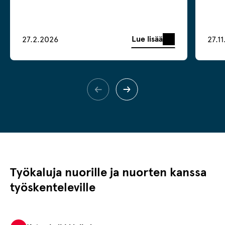
Lue lisää
27.2.2026
27.1
Työkaluja nuorille ja nuorten kanssa
työskenteleville