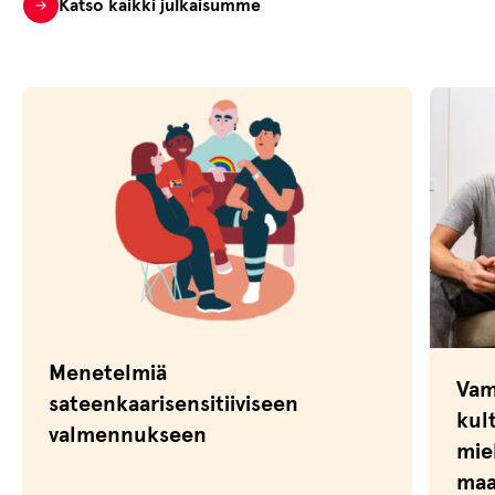
Katso kaikki julkaisumme
Menetelmiä
Vam
sateenkaarisensitiiviseen
kult
valmennukseen
mie
maa