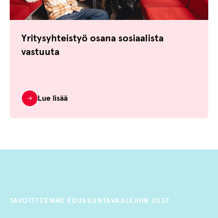
Yritysyhteistyö osana sosiaalista
vastuuta
Lue lisää
Hyväksy markkinointievästeet nähdäksesi upotetun sisällön.
Evästeitä käytetään näyttämään sinulle olennaista sisältöä
Päivitä evästeasetukset
ja mainoksia.
TAVOITTEEMME EDUSKUNTAVAALEIHIN 2027