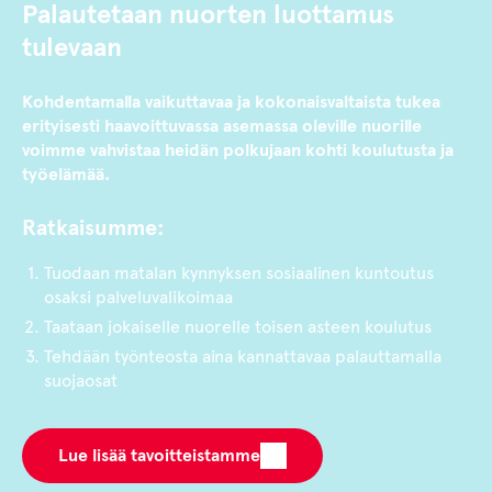
Palautetaan nuorten luottamus
tulevaan
Kohdentamalla vaikuttavaa ja kokonaisvaltaista tukea
erityisesti haavoittuvassa asemassa oleville nuorille
voimme vahvistaa heidän polkujaan kohti koulutusta ja
työelämää.
Ratkaisumme:
Tuodaan matalan kynnyksen sosiaalinen kuntoutus
osaksi palveluvalikoimaa
Taataan jokaiselle nuorelle toisen asteen koulutus
Tehdään työnteosta aina kannattavaa palauttamalla
suojaosat
Lue lisää tavoitteistamme