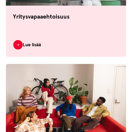
Yritysvapaaehtoisuus
Lue lisää