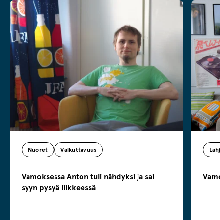
Nuoret
Vaikuttavuus
Lahj
Vamoksessa Anton tuli nähdyksi ja sai
Vamo
syyn pysyä liikkeessä