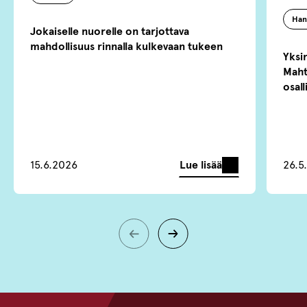
Han
Jokaiselle nuorelle on tarjottava
mahdollisuus rinnalla kulkevaan tukeen
Yksin
Maht
osall
Lue lisää
15.6.2026
26.5