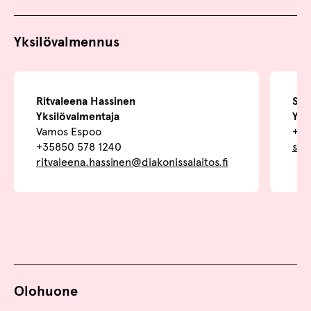
Yksilövalmennus
Ritvaleena Hassinen
Sar
Yksilövalmentaja
Yks
Vamos Espoo
+35
+35850 578 1240
sar
ritvaleena.hassinen@diakonissalaitos.fi
Olohuone