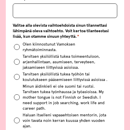
Valitse alla olevista vaihtoehdoista sinun tilannettasi
lähimpänä oleva vaihtoehto. Voit kertoa tilanteestasi
lisää, kun otamme sinuun yhteyttä.
*
Olen kiinnostunut Vamoksen
ryhmätoiminnasta.
Tarvitsen yksilöllistä tukea toimeentuloon,
arjenhallintaan, asumiseen, terveyteen,
jaksamiseen liittyvissä asioissa.
Tarvitsen yksilöllistä tukea työhön tai
koulutukseen pääsemiseen liittyvissä asioissa .
Minun äidinkieli ei ole suomi tai ruotsi.
Tarvitsen tukea työnhaussa ja työasioissa. My
mother tongue is not Finnish or Swedish. I
need support in job searching, work life and
career path.
Haluan itselleni vapaaehtoisen mentorin, jota
voin tavata noin kerran kuussa yhden vuoden
ajan.