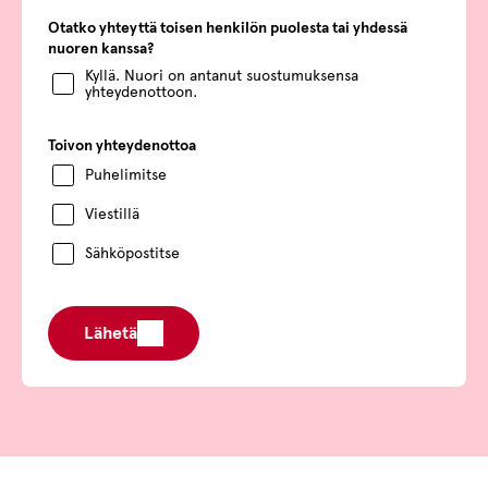
Otatko yhteyttä toisen henkilön puolesta tai yhdessä
nuoren kanssa?
Kyllä. Nuori on antanut suostumuksensa
yhteydenottoon.
Toivon yhteydenottoa
Puhelimitse
Viestillä
Sähköpostitse
Lähetä