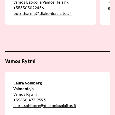
Vamos Espoo ja Vamos Helsinki
+35
+358505022456
ann
petri.harma@diakonissalaitos.fi
Vamos Rytmi
Laura Sohlberg
Valmentaja
Vamos Rytmi
+35850 473 9593
laura.sohlberg@diakonissalaitos.fi