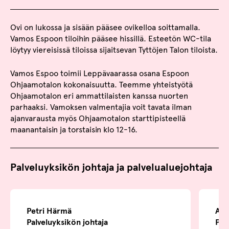
Ovi on lukossa ja sisään pääsee ovikelloa soittamalla.
Vamos Espoon tiloihin pääsee hissillä. Esteetön WC-tila
löytyy viereisissä tiloissa sijaitsevan Tyttöjen Talon tiloista.
Vamos Espoo toimii Leppävaarassa osana Espoon
Ohjaamotalon kokonaisuutta. Teemme yhteistyötä
Ohjaamotalon eri ammattilaisten kanssa nuorten
parhaaksi. Vamoksen valmentajia voit tavata ilman
ajanvarausta myös Ohjaamotalon starttipisteellä
maanantaisin ja torstaisin klo 12-16.
Palveluyksikön johtaja ja palvelualuejohtaja
Petri Härmä
Ann
Palveluyksikön johtaja
Pal