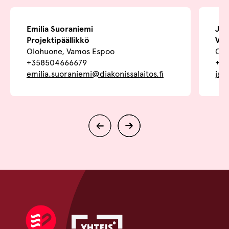
Emilia Suoraniemi
Jan
Projektipäällikkö
Val
Olohuone, Vamos Espoo
Olo
+358504666679
+3
emilia.suoraniemi@diakonissalaitos.fi
jan