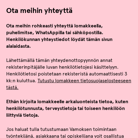
Ota meihin yhteyttä
Ota meihin rohkeasti yhteyttä lomakkeella,
puhelimitse, WhatsAppilla tai sähköpostilla.
Henkilökunnan yhteystiedot löydät tämän sivun
alalaidasta.
Lähettämällä tämän yhteydenottopyynnön annat
rekisterinpitäjälle luvan henkilötietojesi käsittelyyn.
Henkilötietosi poistetaan rekisteristä automaattisesti 3
kk:n kuluttua.
Tutustu lomakkeen tietosuojaselosteeseen
tästä.
Ethän kirjoita lomakkeelle arkaluonteista tietoa, kuten
henkilötunnusta, terveystietoja tai toiseen henkilöön
liittyviä tietoja.
Jos haluat tulla tutustumaan Vamoksen toimintaan
työntekijänä, asiakkaana tai opiskelijana voit osallistua