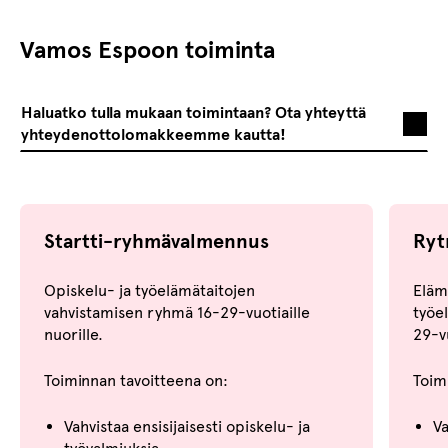
Vamos Espoon toiminta
Haluatko tulla mukaan toimintaan? Ota yhteyttä
yhteydenottolomakkeemme kautta!
Startti-ryhmävalmennus
Ryt
Opiskelu- ja työelämätaitojen
Elämä
vahvistamisen ryhmä 16-29-vuotiaille
työe
nuorille.
29-vu
Toiminnan tavoitteena on:
Toim
Vahvistaa ensisijaisesti opiskelu- ja
Va