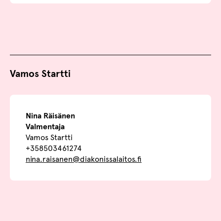
Vamos Startti
Nina Räisänen
Valmentaja
Vamos Startti
+358503461274
nina.raisanen@diakonissalaitos.fi