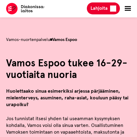
Hyppää
Lahjoita
sisältöön
Vamos-nuortenpalvelu
Vamos Espoo
Vamos Espoo tukee 16-29-
vuotiaita nuoria
Huolettaako sinua esimerkiksi arjessa pärjääminen,
mielenterveys, asuminen, raha-asiat, kouluun pääsy tai
urapolku?
Jos tunnistat itsesi yhden tai useamman kysymyksen
kohdalla, Vamos voisi olla sinua varten. Osallistuminen
Vamoksen toimintaan on vapaaehtoista, maksutonta ja