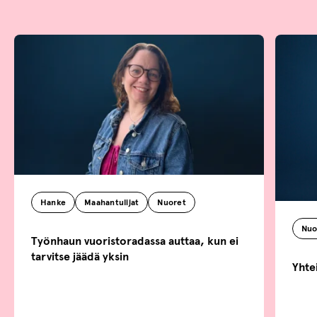
Hanke
Maahantulijat
Nuoret
Nuo
Työnhaun vuoristoradassa auttaa, kun ei
tarvitse jäädä yksin
Yhte