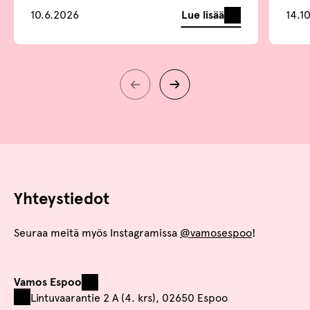
Lue lisää
10.6.2026
14.1
Yhteystiedot
Seuraa meitä myös Instagramissa
@vamosespoo
!
Vamos Espoo
Lintuvaarantie 2 A (4. krs), 02650 Espoo