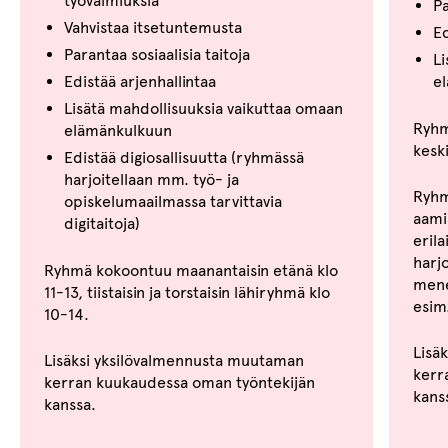
työvalmiuksia
Pa
Vahvistaa itsetuntemusta
Ed
Parantaa sosiaalisia taitoja
Li
Edistää arjenhallintaa
e
Lisätä mahdollisuuksia vaikuttaa omaan
Ryhm
elämänkulkuun
keski
Edistää digiosallisuutta​ (ryhmässä
harjoitellaan mm. työ- ja
Ryhm
opiskelumaailmassa tarvittavia
aami
digitaitoja)
erila
harj
Ryhmä kokoontuu maanantaisin etänä klo
menet
11-13, tiistaisin ja torstaisin lähiryhmä klo
esim.
10-14.
Lisä
Lisäksi yksilövalmennusta muutaman
kerr
kerran kuukaudessa oman työntekijän
kans
kanssa.