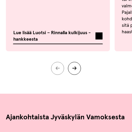
valm
Paja
kohda
sitä
haas
Lue lisää Luotsi – Rinnalla kulkijuus -
hankkeesta
Ajankohtaista Jyväskylän Vamoksesta