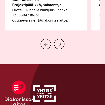
Projektipäällikkö, valmentaja
Val
Luotsi – Rinnalla kulkijuus -hanke
Luo
+358504318636
+35
outi.nevalainen@diakonissalaitos.fi
jer