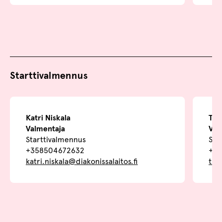
Starttivalmennus
Katri Niskala
Tee
Valmentaja
Val
Starttivalmennus
Sta
+358504672632
+3
katri.niskala@diakonissalaitos.fi
tee