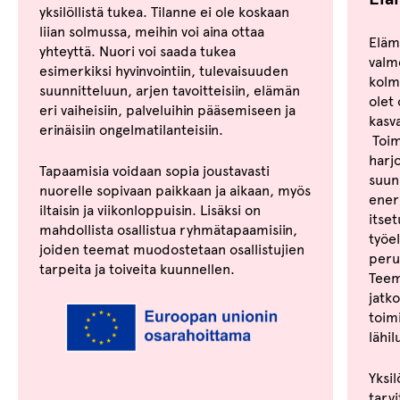
yksilöllistä tukea. Tilanne ei ole koskaan
liian solmussa, meihin voi aina ottaa
Eläm
yhteyttä. Nuori voi saada tukea
valm
esimerkiksi hyvinvointiin, tulevaisuuden
kolm
suunnitteluun, arjen tavoitteisiin, elämän
olet 
eri vaiheisiin, palveluihin pääsemiseen ja
kasv
erinäisiin ongelmatilanteisiin.
Toim
harj
Tapaamisia voidaan sopia joustavasti
suun
nuorelle sopivaan paikkaan ja aikaan, myös
ener
iltaisin ja viikonloppuisin. Lisäksi on
itse
mahdollista osallistua ryhmätapaamisiin,
työe
joiden teemat muodostetaan osallistujien
peru
tarpeita ja toiveita kuunnellen.
Teem
jatk
toim
lähi
Yksil
tarvi