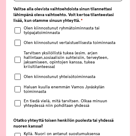
Valitse alla olevista vaihtoehdoista sinun tilannettasi
lähimpänä oleva vaihtoehto. Voit kertoa tilanteestasi
lisää, kun otamme sinuun yhteyttä.
*
Olen kiinnostunut ryhmätoiminnasta tai
työpajatoiminnasta
Olen kiinnostunut vertaistuellisesta toiminnasta
Tarvitsen yksilöllistä tukea (esim. arjen
hallintaan,sosiaalisiin suhteisiin, terveyteen,
jaksamiseen, opintojen kanssa, tukea
kriisitilanteessa)
Olen kiinnostunut yhteisötoiminnasta
Haluan kuulla enemmän Vamos Jyväskylän
toiminnasta
En tiedä vielä, mitä tarvitsen. Olkaa minuun
yhteydessä niin pohditaan yhdessä
Otatko yhteyttä toisen henkilön puolesta tai yhdessä
nuoren kanssa?
Kyllä. Nuori on antanut suostumuksensa