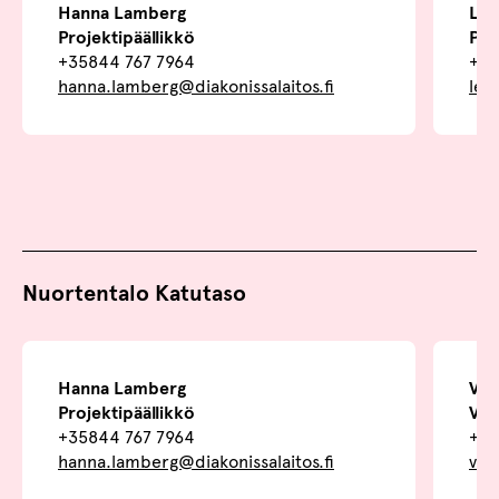
Hanna Lamberg
Lee
Projektipäällikkö
Pal
+35844 767 7964
+3
hanna.lamberg@diakonissalaitos.fi
lee
Nuortentalo Katutaso
Hanna Lamberg
Vil
Projektipäällikkö
Ver
+35844 767 7964
+35
hanna.lamberg@diakonissalaitos.fi
vil