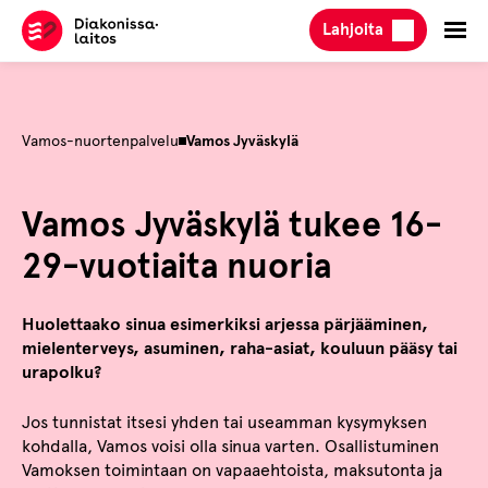
Hyppää
Lahjoita
sisältöön
Vamos-nuortenpalvelu
Vamos Jyväskylä
Vamos Jyväskylä tukee 16-
29-vuotiaita nuoria
Huolettaako sinua esimerkiksi arjessa pärjääminen,
mielenterveys, asuminen, raha-asiat, kouluun pääsy tai
urapolku?
Jos tunnistat itsesi yhden tai useamman kysymyksen
kohdalla, Vamos voisi olla sinua varten. Osallistuminen
Vamoksen toimintaan on vapaaehtoista, maksutonta ja