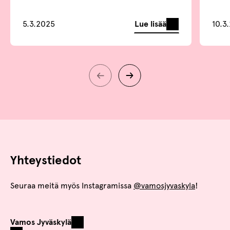
Lue lisää
5.3.2025
10.3
Yhteystiedot
Seuraa meitä myös Instagramissa
@vamosjyvaskyla
!
Vamos Jyväskylä