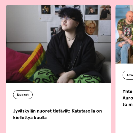
Ar
Yhtei
Nuoret
Auro
toim
Jyväskylän nuoret tietävät: Katutasolla on
kiellettyä kuolla