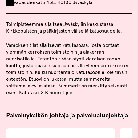
Vapaudenkatu 43L, 40100 Jyväskylä
Toimipisteemme sijaitsee Jyväskylän keskustassa
Kirkkopuiston ja pääkirjaston välisellä katuosuudella.
Vamoksen tilat sijaitsevat katutasossa, josta portaat
ylemmän kerroksen toimistoihin ja alakerran
nuorisotilalle. Esteetön sisäänkäynti viereisen rapun
kautta, josta pääsee suoraan hissillä ylemmän kerroksen
toimistoihin. Kulku nuortentalo Katutasoon ei ole täysin
esteetön. Etuovi on lukossa, mutta summereita
soittamalla ovi avataan. Summerit on merkitty selkeästi,
esim. Katutaso, SIB nuoret jne.
Palveluyksikön johtaja ja palvelualuejohtaja