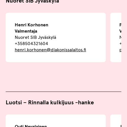
Nuoret SIB Jyväskylä
Henri Korhonen
Pip
Valmentaja
Val
Nuoret SIB Jyväskylä
Nuo
+358504321604
+35
henri.korhonen@diakonissalaitos.fi
pip
Luotsi – Rinnalla kulkijuus -hanke
Outi Nevalainen
Jer