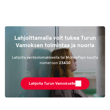
Lahjoittamalla voit tukea Turun
Vamoksen toimintaa ja nuoria
Lahjoita verkkolomakkeella tai MobilePayn kautta
numeroon
23430
Lahjoita Turun Vamokselle