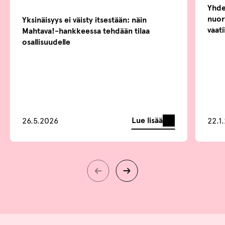
Yhde
nuor
Yksinäisyys ei väisty itsestään: näin
vaati
Mahtava!-hankkeessa tehdään tilaa
osallisuudelle
Lue lisää
26.5.2026
22.1