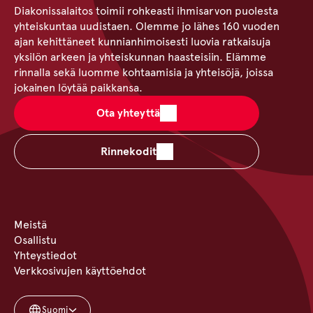
Diakonissalaitos toimii rohkeasti ihmisarvon puolesta
yhteiskuntaa uudistaen. Olemme jo lähes 160 vuoden
ajan kehittäneet kunnianhimoisesti luovia ratkaisuja
yksilön arkeen ja yhteiskunnan haasteisiin. Elämme
rinnalla sekä luomme kohtaamisia ja yhteisöjä, joissa
jokainen löytää paikkansa.
Ota yhteyttä
Rinnekodit
Meistä
Osallistu
Yhteystiedot
Verkkosivujen käyttöehdot
Suomi