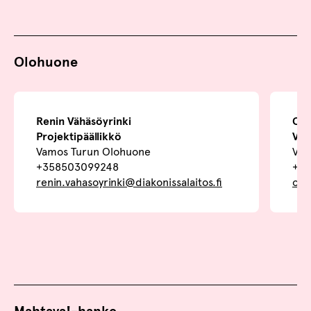
Olohuone
Renin Vähäsöyrinki
Out
Projektipäällikkö
Val
Vamos Turun Olohuone
Vam
+358503099248
+35
renin.vahasoyrinki@diakonissalaitos.fi
out