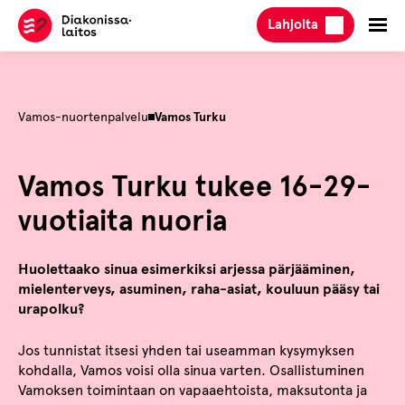
Hyppää
Lahjoita
sisältöön
Vamos-nuortenpalvelu
Vamos Turku
Vamos Turku tukee 16-29-
vuotiaita nuoria
Huolettaako sinua esimerkiksi arjessa pärjääminen,
mielenterveys, asuminen, raha-asiat, kouluun pääsy tai
urapolku?
Jos tunnistat itsesi yhden tai useamman kysymyksen
kohdalla, Vamos voisi olla sinua varten. Osallistuminen
Vamoksen toimintaan on vapaaehtoista, maksutonta ja