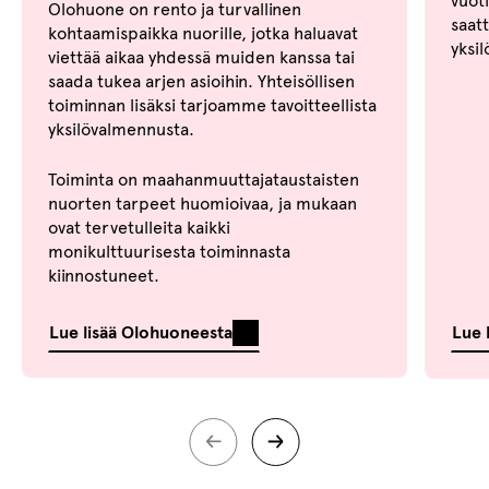
vuot
Olohuone on rento ja turvallinen
saat
kohtaamispaikka nuorille, jotka haluavat
yksi
viettää aikaa yhdessä muiden kanssa tai
saada tukea arjen asioihin. Yhteisöllisen
toiminnan lisäksi tarjoamme tavoitteellista
yksilövalmennusta.
Toiminta on maahanmuuttajataustaisten
nuorten tarpeet huomioivaa, ja mukaan
ovat tervetulleita kaikki
monikulttuurisesta toiminnasta
kiinnostuneet.
Lue lisää Olohuoneesta
Lue 