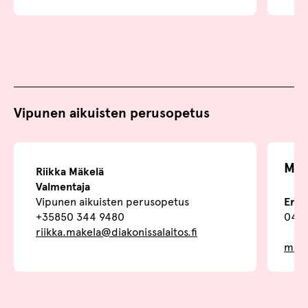
Vipunen aikuisten perusopetus
Mar
Riikka Mäkelä
Valmentaja
Vipunen aikuisten perusopetus
Erit
+35850 344 9480
040 
riikka.makela@diakonissalaitos.fi
marj