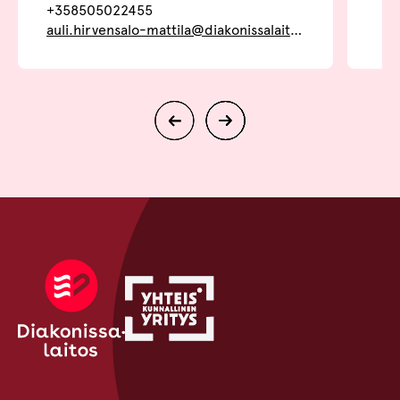
+358505022455
auli.hirvensalo-mattila@diakonissalaitos.fi