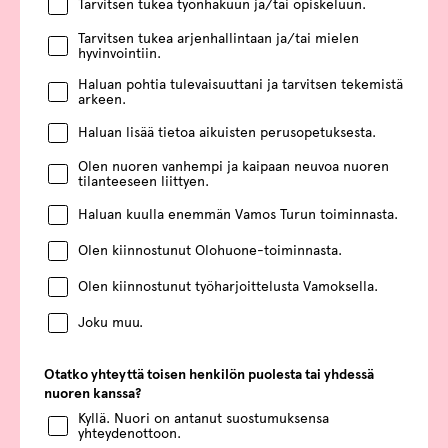
Tarvitsen tukea työnhakuun ja/tai opiskeluun.
Tarvitsen tukea arjenhallintaan ja/tai mielen
hyvinvointiin.
Haluan pohtia tulevaisuuttani ja tarvitsen tekemistä
arkeen.
Haluan lisää tietoa aikuisten perusopetuksesta.
Olen nuoren vanhempi ja kaipaan neuvoa nuoren
tilanteeseen liittyen.
Haluan kuulla enemmän Vamos Turun toiminnasta.
Olen kiinnostunut Olohuone-toiminnasta.
Olen kiinnostunut työharjoittelusta Vamoksella.
Joku muu.
Otatko yhteyttä toisen henkilön puolesta tai yhdessä
nuoren kanssa?
Kyllä. Nuori on antanut suostumuksensa
yhteydenottoon.