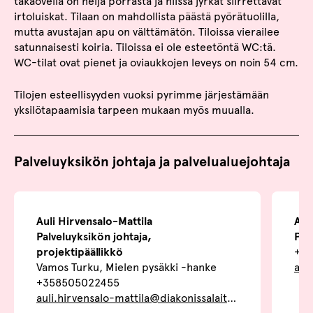
takaovella on neljä porrasta ja niissä jyrkät siirrettävät
irtoluiskat. Tilaan on mahdollista päästä pyörätuolilla,
mutta avustajan apu on välttämätön. Tiloissa vierailee
satunnaisesti koiria. Tiloissa ei ole esteetöntä WC:tä.
WC-tilat ovat pienet ja oviaukkojen leveys on noin 54 cm.
Tilojen esteellisyyden vuoksi pyrimme järjestämään
yksilötapaamisia tarpeen mukaan myös muualla.
Palveluyksikön johtaja ja palvelualuejohtaja
Auli Hirvensalo-Mattila
Ann
Palveluyksikön johtaja,
Pal
projektipäällikkö
+35
Vamos Turku, Mielen pysäkki -hanke
ann
+358505022455
auli.hirvensalo-mattila@diakonissalaitos.fi