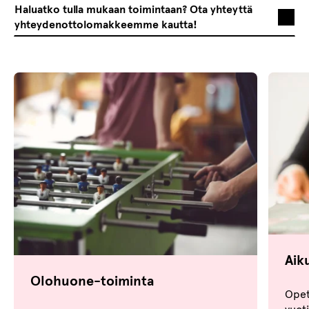
Haluatko tulla mukaan toimintaan? Ota yhteyttä
yhteydenottolomakkeemme kautta!
Aik
Olohuone-toiminta
Opet