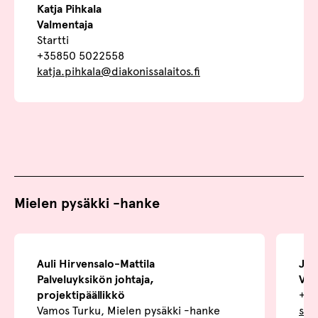
Katja Pihkala
Valmentaja
Startti
+35850 5022558
katja.pihkala@diakonissalaitos.fi
Mielen pysäkki -hanke
Auli Hirvensalo-Mattila
Juh
Palveluyksikön johtaja,
Val
projektipäällikkö
+35
Vamos Turku, Mielen pysäkki -hanke
sal