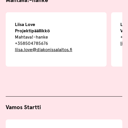
Mahtava!-hanke
Liisa Love
Lin
Projektipäällikkö
Val
Mahtava!-hanke
+35
+358504785676
lin
liisa.love@diakonissalaitos.fi
Vamos Startti