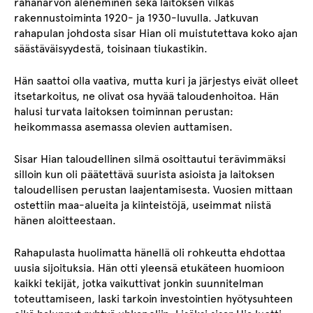
rahanarvon aleneminen sekä laitoksen vilkas
rakennustoiminta 1920- ja 1930-luvulla. Jatkuvan
rahapulan johdosta sisar Hian oli muistutettava koko ajan
säästäväisyydestä, toisinaan tiukastikin.
Hän saattoi olla vaativa, mutta kuri ja järjestys eivät olleet
itsetarkoitus, ne olivat osa hyvää taloudenhoitoa. Hän
halusi turvata laitoksen toiminnan perustan:
heikommassa asemassa olevien auttamisen.
Sisar Hian taloudellinen silmä osoittautui terävimmäksi
silloin kun oli päätettävä suurista asioista ja laitoksen
taloudellisen perustan laajentamisesta. Vuosien mittaan
ostettiin maa-alueita ja kiinteistöjä, useimmat niistä
hänen aloitteestaan.
Rahapulasta huolimatta hänellä oli rohkeutta ehdottaa
uusia sijoituksia. Hän otti yleensä etukäteen huomioon
kaikki tekijät, jotka vaikuttivat jonkin suunnitelman
toteuttamiseen, laski tarkoin investointien hyötysuhteen