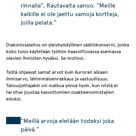
rinnalla”, Rautavalta sanoo. ”Meille
kaikille ei ole jaettu samoja kortteja,
joilla pelata.”
Diakonissalaitos on yleishyödyllinen säätiökonserni, jonka
koko tulos käytetään työhön haavoittuvassa asemassa
olevien ihmisten hyväksi. Se motivoi.
Työtä ohjaavat samat arvot kuin Auroran aikaan:
ihmisarvo, lähimmäisenrakkaus ja vastuullisuus.
Talousjohtajakin voi nukkua yönsä hyvin, kun niistä ei
tarvitse joustaa kasvottomien osakkeenomistajien
eduksi.
”Meillä arvoja eletään todeksi joka
päivä.”