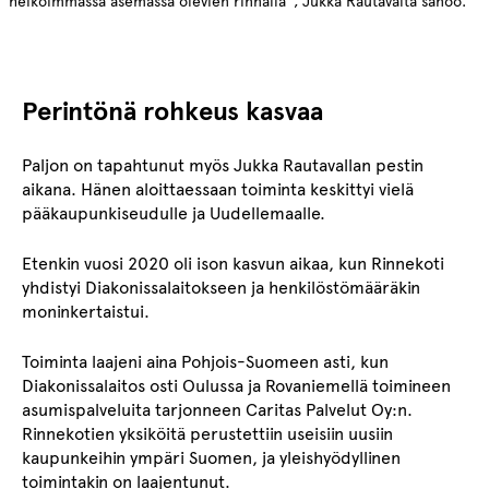
heikoimmassa asemassa olevien rinnalla”, Jukka Rautavalta sanoo.
Perintönä rohkeus kasvaa
Paljon on tapahtunut myös Jukka Rautavallan pestin
aikana. Hänen aloittaessaan toiminta keskittyi vielä
pääkaupunkiseudulle ja Uudellemaalle.
Etenkin vuosi 2020 oli ison kasvun aikaa, kun Rinnekoti
yhdistyi Diakonissalaitokseen ja henkilöstömääräkin
moninkertaistui.
Toiminta laajeni aina Pohjois-Suomeen asti, kun
Diakonissalaitos osti Oulussa ja Rovaniemellä toimineen
asumispalveluita tarjonneen Caritas Palvelut Oy:n.
Rinnekotien yksiköitä perustettiin useisiin uusiin
kaupunkeihin ympäri Suomen, ja yleishyödyllinen
toimintakin on laajentunut.