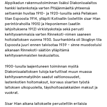
Alppikadun rakennustoiminnan lisäksi Diakonissalaitos
hankki lastenkoteja varten Pitäjänmäeltä yhteensä
seitsemän huvilaa 1910- ja 1920-luvuilla sekä Pellaksen
tilan Espoosta 1914, ylläpiti Kotivallin (ostettiin sisar Hian
perintörahoilla 1905) ja Heponiemen (saatiin
lahjoituksena 1912) virkistyskoteja sekä perusti
kehitysvammaisia varten Rinnekoti-nimen saaneen
hoitolaitoksen vuonna 1930. Suurhankinta oli Skogbyn tila
Espoosta juuri ennen talvisotaa 1939 – sinne muodostuisi
aikanaan Rinnekoti-säätiön ylläpitämä
kehitysvammaisten keskuslaitos.
1900-luvulla laajentuneen toiminnan myötä
Diakonissalaitoksen tuloja kartuttivat muun muassa
kehitysvammatyöhön saadut valtionosuudet,
lastenkotien hoitomaksut, korvaus sisarten työstä
laitoksen ulkopuolella, täysihoitoasiakkaiden maksut ja
vuokrat.
Sisar Hian aikana laitokselle perustettiin erilaisia