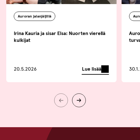
Auroran jalanjäljillä
Auro
Irina Kauria ja sisar Elsa: Nuorten vierellä
Auror
kulkijat
turv
Lue lisää
20.5.2026
30.1