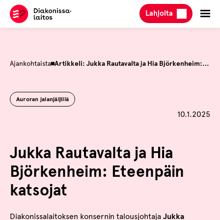
Hyppää
Lahjoita
sisältöön
Ajankohtaista
Artikkeli: Jukka Rautavalta ja Hia Björkenheim: Eteenpäin katsojat
Auroran jalanjäljillä
Julkaistu
10.1.2025
Jukka Rautavalta ja Hia
Björkenheim: Eteenpäin
katsojat
Diakonissalaitoksen konsernin talousjohtaja
Jukka