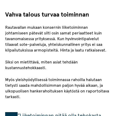
Vahva talous turvaa toiminnan
Rautavallan mukaan konsernin liiketoiminnan
johtamiseen pätevät silti osin samat periaatteet kuin
tavanomaisessa yrityksessä. Kun hyvinvointipalvelut
tilaavat sote-palveluja, yhteiskunnallinen yritys ei saa
kilpailutuksissa armopisteitä. Hinta ja laatu ratkaisevat.
Siksi on mietittävä, miten asiat tehdään
kustannustehokkaasti.
Myös yleishyödyllisessä toiminnassa rahoilla halutaan
tietysti saada mahdollisimman paljon hyvää aikaan, ja
ulkopuolisen hankerahoituksen käytöstä on raportoitava
tarkasti.
”Liiketoiminnan pitää olla tehokasta