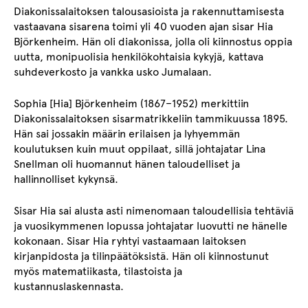
Diakonissalaitoksen talousasioista ja rakennuttamisesta
vastaavana sisarena toimi yli 40 vuoden ajan sisar Hia
Björkenheim. Hän oli diakonissa, jolla oli kiinnostus oppia
uutta, monipuolisia henkilökohtaisia kykyjä, kattava
suhdeverkosto ja vankka usko Jumalaan.
Sophia [Hia] Björkenheim (1867–1952) merkittiin
Diakonissalaitoksen sisarmatrikkeliin tammikuussa 1895.
Hän sai jossakin määrin erilaisen ja lyhyemmän
koulutuksen kuin muut oppilaat, sillä johtajatar Lina
Snellman oli huomannut hänen taloudelliset ja
hallinnolliset kykynsä.
Sisar Hia sai alusta asti nimenomaan taloudellisia tehtäviä
ja vuosikymmenen lopussa johtajatar luovutti ne hänelle
kokonaan. Sisar Hia ryhtyi vastaamaan laitoksen
kirjanpidosta ja tilinpäätöksistä. Hän oli kiinnostunut
myös matematiikasta, tilastoista ja
kustannuslaskennasta.