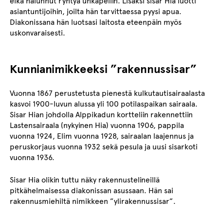
eikä halunnut ryhtyä uhkapeliin. Lisäksi sisar Hia luotti
asiantuntijoihin, joilta hän tarvittaessa pyysi apua.
Diakonissana hän luotsasi laitosta eteenpäin myös
uskonvaraisesti.
Kunnianimikkeeksi ”rakennussisar”
Vuonna 1867 perustetusta pienestä kulkutautisairaalasta
kasvoi 1900-luvun alussa yli 100 potilaspaikan sairaala.
Sisar Hian johdolla Alppikadun kortteliin rakennettiin
Lastensairaala (nykyinen Hia) vuonna 1906, pappila
vuonna 1924, Elim vuonna 1928, sairaalan laajennus ja
peruskorjaus vuonna 1932 sekä pesula ja uusi sisarkoti
vuonna 1936.
Sisar Hia olikin tuttu näky rakennustelineillä
pitkähelmaisessa diakonissan asussaan. Hän sai
rakennusmiehiltä nimikkeen ”ylirakennussisar”.