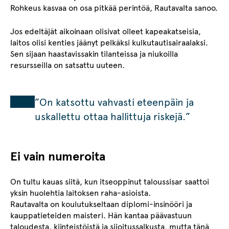
Rohkeus kasvaa on osa pitkää perintöä, Rautavalta sanoo.
Jos edeltäjät aikoinaan olisivat olleet kapeakatseisia,
laitos olisi kenties jäänyt pelkäksi kulkutautisairaalaksi.
Sen sijaan haastavissakin tilanteissa ja niukoilla
resursseilla on satsattu uuteen.
”On katsottu vahvasti eteenpäin ja
uskallettu ottaa hallittuja riskejä.”
Ei vain numeroita
On tultu kauas siitä, kun itseoppinut taloussisar saattoi
yksin huolehtia laitoksen raha-asioista.
Rautavalta on koulutukseltaan diplomi-insinööri ja
kauppatieteiden maisteri. Hän kantaa päävastuun
taloudesta, kiinteistöistä ja sijoitussalkusta, mutta tänä