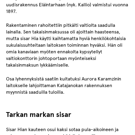
uudisrakennus Eläintarhaan (nyk. Kallio) valmistui vuonna
1897.
Rakentaminen rahoitettiin pitkälti valtiolta saadulla
lainalla. Sen takaisinmaksussa oli ajoittain haasteensa,
mutta sisar Hia käytti kaihtamatta hyviä henkilökohtaisia
sukulaissuhteitaan laitoksen toiminnan hyväksi. Hän oli
omia kanaviaan myöten ennakolta kypsytellyt
valtiokonttorin johtoportaan myönteiseksi
takaisinmaksun lykkäämiselle.
Osa lyhennyksistä saatiin kuitatuksi Aurora Karamzinin
laitokselle lahjoittaman Katajanokan rakennuksen
myynnistä saaduilla tuloilla.
Tarkan markan sisar
Sisar Hian kauteen osui kaksi sotaa pula-aikoineen ja