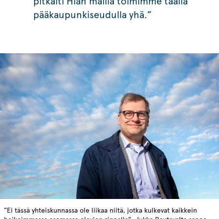
pitkälti Hian mailla toimimme täällä
pääkaupunkiseudulla yhä.”
”Ei tässä yhteiskunnassa ole liikaa niitä, jotka kulkevat kaikkein