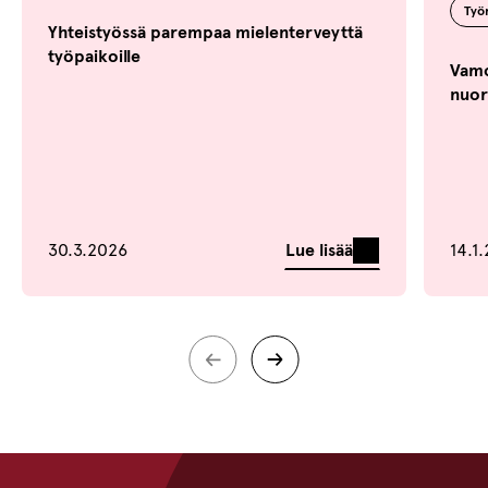
Työ
Yhteistyössä parempaa mielenterveyttä
työpaikoille
Vamo
nuort
Lue lisää
30.3.2026
14.1