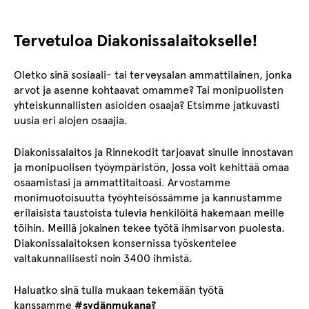
Tervetuloa Diakonissalaitokselle!
Oletko sinä sosiaali- tai terveysalan ammattilainen, jonka
arvot ja asenne kohtaavat omamme? Tai monipuolisten
yhteiskunnallisten asioiden osaaja? Etsimme jatkuvasti
uusia eri alojen osaajia.
Diakonissalaitos ja Rinnekodit tarjoavat sinulle innostavan
ja monipuolisen työympäristön, jossa voit kehittää omaa
osaamistasi ja ammattitaitoasi. Arvostamme
monimuotoisuutta työyhteisössämme ja kannustamme
erilaisista taustoista tulevia henkilöitä hakemaan meille
töihin. Meillä jokainen tekee työtä ihmisarvon puolesta.
Diakonissalaitoksen konsernissa työskentelee
valtakunnallisesti noin 3400 ihmistä.
Haluatko sinä tulla mukaan tekemään työtä
kanssamme
#sydänmukana?