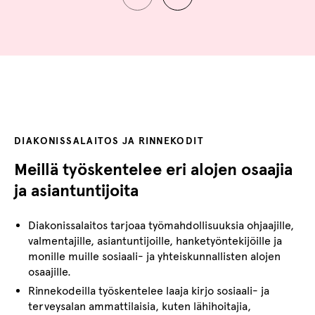
Hyväksy markkinointievästeet nähdäksesi upotetun sisällön.
Evästeitä käytetään näyttämään sinulle olennaista sisältöä
Päivitä evästeasetukset
ja mainoksia.
DIAKONISSALAITOS JA RINNEKODIT
Meillä työskentelee eri alojen osaajia
ja asiantuntijoita
Diakonissalaitos tarjoaa työmahdollisuuksia ohjaajille,
valmentajille, asiantuntijoille, hanketyöntekijöille ja
monille muille sosiaali- ja yhteiskunnallisten alojen
osaajille.
Rinnekodeilla työskentelee laaja kirjo sosiaali- ja
terveysalan ammattilaisia, kuten lähihoitajia,