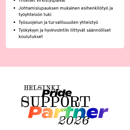
Yhteiset virkistyspäivät
Johtamislupauksen mukainen esihenkilötyö ja
työyhteisön tuki
Työsuojelun ja turvallisuuden yhteistyö
Työkykyyn ja hyvinvointiin liittyvät säännölliset
koulutukset