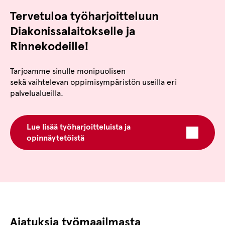
Tervetuloa työharjoitteluun
Diakonissalaitokselle ja
Rinnekodeille!
Tarjoamme sinulle monipuolisen
sekä vaihtelevan oppimisympäristön useilla eri
palvelualueilla.
Lue lisää työharjoitteluista ja
opinnäytetöistä
Ajatuksia työmaailmasta