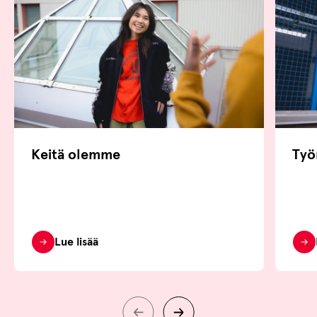
Keitä olemme
Työ
Lue lisää