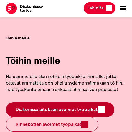
Hyppää
Lahjoita
sisältöön
Töihin meille
Töihin meille
Haluamme olla alan rohkein työpaikka ihmisille, jotka
ottavat ammattitaidon ohella sydämensä mukaan töihin.
Tule työskentelemään rohkeasti ihmisarvon puolesta!
Diakonissalaitoksen avoimet työpaikat
Rinnekotien avoimet työpaikat