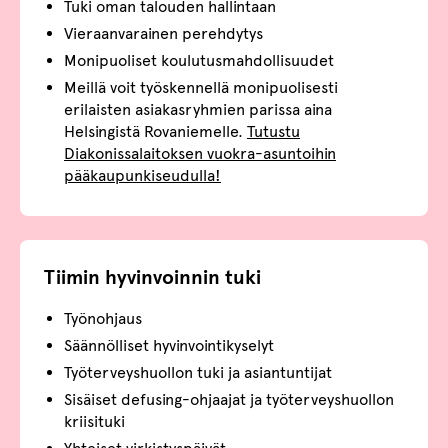
Tuki oman talouden hallintaan
Vieraanvarainen perehdytys
Monipuoliset koulutusmahdollisuudet
Meillä voit työskennellä monipuolisesti
erilaisten asiakasryhmien parissa aina
Helsingistä Rovaniemelle.
Tutustu
Diakonissalaitoksen vuokra-asuntoihin
pääkaupunkiseudulla!
Tiimin hyvinvoinnin tuki
Työnohjaus
Säännölliset hyvinvointikyselyt
Työterveyshuollon tuki ja asiantuntijat
Sisäiset defusing-ohjaajat ja työterveyshuollon
kriisituki