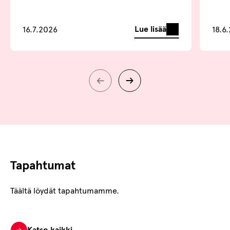
Lue lisää
16.7.2026
18.6
Tapahtumat
Täältä löydät tapahtumamme.
Katso kaikki