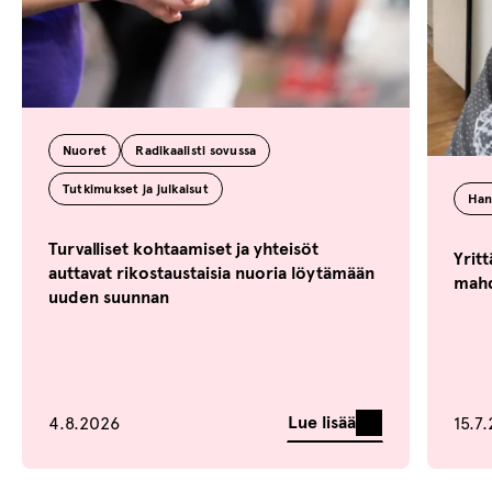
Nuoret
Radikaalisti sovussa
Tutkimukset ja julkaisut
Han
Turvalliset kohtaamiset ja yhteisöt
Yritt
auttavat rikostaustaisia nuoria löytämään
mahd
uuden suunnan
Lue lisää
4.8.2026
15.7