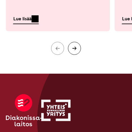
Lue lisää
Lue 