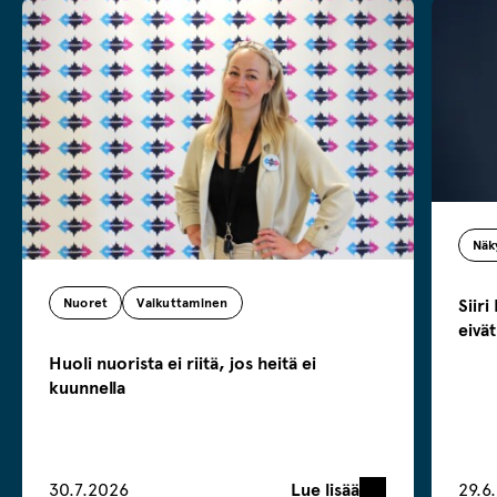
Näk
Siiri
Nuoret
Vaikuttaminen
eivä
Huoli nuorista ei riitä, jos heitä ei
kuunnella
Lue lisää
30.7.2026
29.6