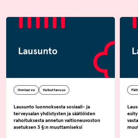
Ihmisarvo
Vaikuttavuus
Päi
Lausunto luonnoksesta sosiaali- ja
Laus
terveysalan yhdistysten ja säätiöiden
esity
rahoituksesta annetun valtioneuvoston
vasta
asetuksen 3 §:n muuttamiseksi
muut