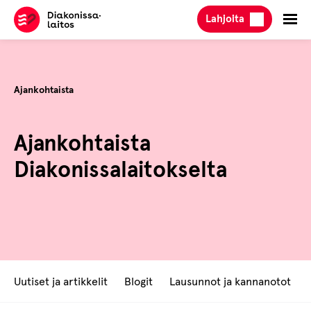
Hyppää
Lahjoita
sisältöön
Ajankohtaista
Ajankohtaista
Diakonissalaitokselta
Uutiset ja artikkelit
Blogit
Lausunnot ja kannanotot