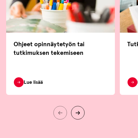
Ohjeet opinnäytetyön tai
Tut
tutkimuksen tekemiseen
Lue lisää