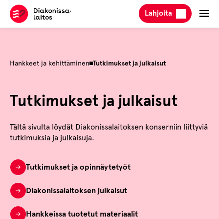
Hyppää
Lahjoita
sisältöön
Hankkeet ja kehittäminen
Tutkimukset ja julkaisut
Tutkimukset ja julkaisut
Tältä sivulta löydät Diakonissalaitoksen konserniin liittyviä
tutkimuksia ja julkaisuja.
Tutkimukset ja opinnäytetyöt
Diakonissalaitoksen julkaisut
Hankkeissa tuotetut materiaalit