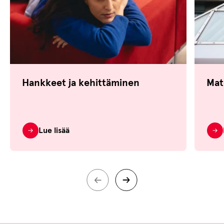
Hankkeet ja kehittäminen
Mat
Lue lisää