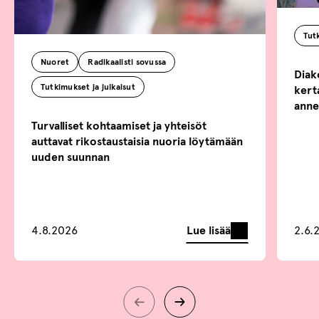
Tutk
Nuoret
Radikaalisti sovussa
Diak
Tutkimukset ja julkaisut
kert
annet
Turvalliset kohtaamiset ja yhteisöt
auttavat rikostaustaisia nuoria löytämään
uuden suunnan
Lue lisää
4.8.2026
2.6.