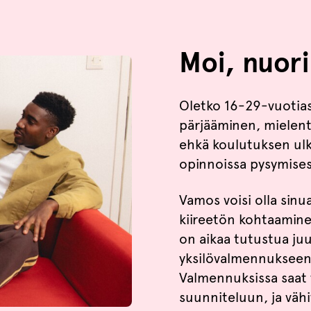
Moi, nuori
Oletko 16-29-vuotias 
pärjääminen, mielent
ehkä koulutuksen ulko
opinnoissa pysymises
Vamos voisi olla sin
kiireetön kohtaaminen
on aikaa tutustua juu
yksilövalmennukseen t
Valmennuksissa saat 
suunniteluun, ja väh