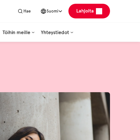
Lahjoita
Hae
Suomi
Töihin meille
Yhteystiedot