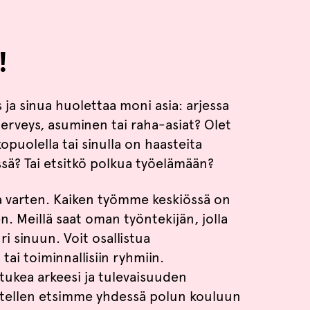
!
ja sinua huolettaa moni asia: arjessa
erveys, asuminen tai raha-asiat? Olet
puolella tai sinulla on haasteita
sä? Tai etsitkö polkua työelämään?
ua varten. Kaiken työmme keskiössä on
. Meillä saat oman työntekijän, jolla
ri sinuun. Voit osallistua
ai toiminnallisiin ryhmiin.
tukea arkeesi ja tulevaisuuden
itellen etsimme yhdessä polun kouluun