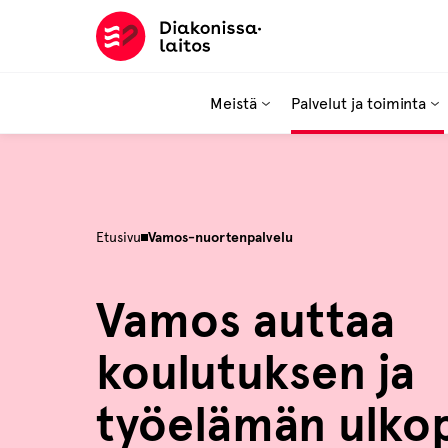
Hyppää
sisältöön
Meistä
Palvelut ja toiminta
Etusivu
Vamos-nuortenpalvelu
Vamos auttaa
koulutuksen ja
työelämän ulkop