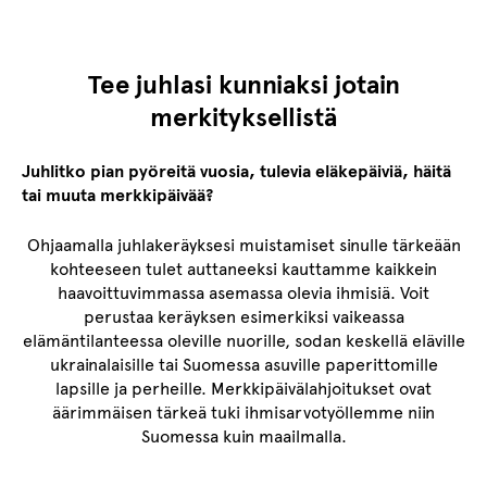
Tee juhlasi kunniaksi jotain
merkityksellistä
Juhlitko pian pyöreitä vuosia, tulevia eläkepäiviä, häitä
tai muuta merkkipäivää?
Ohjaamalla juhlakeräyksesi muistamiset sinulle tärkeään
kohteeseen tulet auttaneeksi kauttamme kaikkein
haavoittuvimmassa asemassa olevia ihmisiä. Voit
perustaa keräyksen esimerkiksi vaikeassa
elämäntilanteessa oleville nuorille, sodan keskellä eläville
ukrainalaisille tai Suomessa asuville paperittomille
lapsille ja perheille. Merkkipäivälahjoitukset ovat
äärimmäisen tärkeä tuki ihmisarvotyöllemme niin
Suomessa kuin maailmalla.