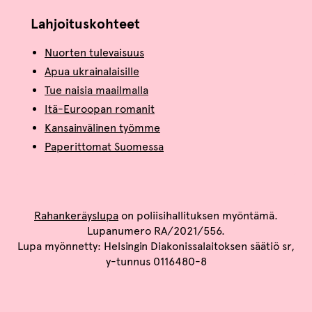
Lahjoituskohteet
Nuorten tulevaisuus
Apua ukrainalaisille
Tue naisia maailmalla
Itä-Euroopan romanit
Kansainvälinen työmme
Paperittomat Suomessa
Rahankeräyslupa
on poliisihallituksen myöntämä.
Lupanumero RA/2021/556.
Lupa myönnetty: Helsingin Diakonissalaitoksen säätiö sr,
y-tunnus 0116480-8