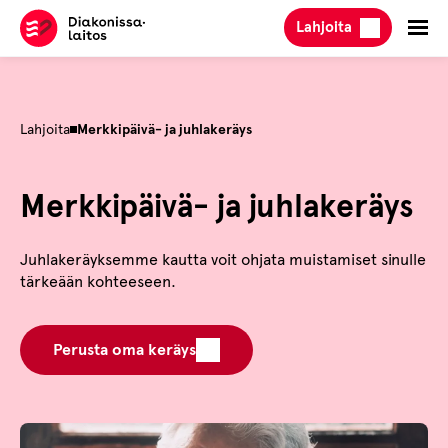
Hyppää
Lahjoita
sisältöön
Lahjoita
Merkkipäivä- ja juhlakeräys
Merkkipäivä- ja juhlakeräys
Juhlakeräyksemme kautta voit ohjata muistamiset sinulle
tärkeään kohteeseen.
Perusta oma keräys