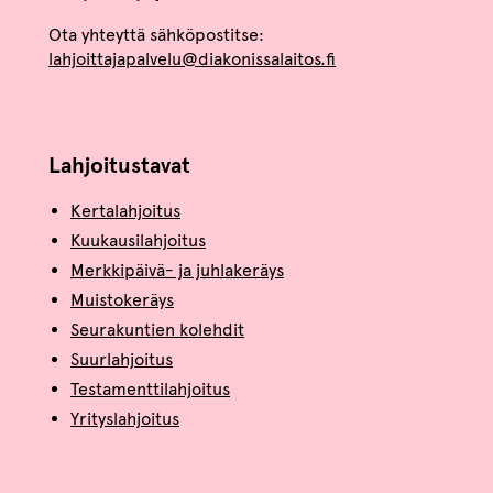
Ota yhteyttä sähköpostitse:
lahjoittajapalvelu@diakonissalaitos.fi
Lahjoitustavat
Kertalahjoitus
Kuukausilahjoitus
Merkkipäivä- ja juhlakeräys
Muistokeräys
Seurakuntien kolehdit
Suurlahjoitus
Testamenttilahjoitus
Yrityslahjoitus