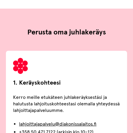
Perusta oma juhlakeräys
1. Keräyskohteesi
Kerro meille etukäteen juhlakeräyksestäsi ja
halutusta lahjoituskohteestasi olemalla yhteydessä
lahjoittajapalveluumme.
lahjoittajapalvelu@diakonissalaitos.fi
+358 50 471 7122 (arkisin klo 10-12)