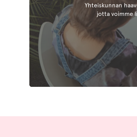
Yhteiskunnan haav
jotta voimme li