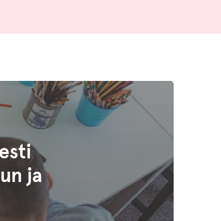
esti
un ja