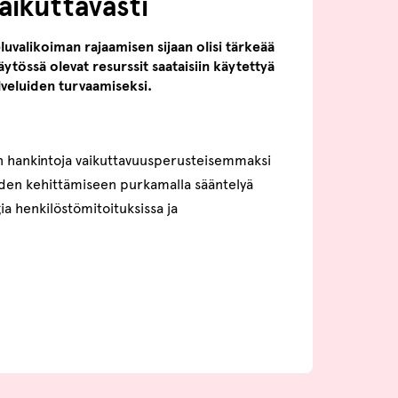
aikuttavasti
eluvalikoiman rajaamisen sijaan olisi tärkeää
äytössä olevat resurssit saataisiin käytettyä
alveluiden turvaamiseksi.
n hankintoja vaikuttavuusperusteisemmaksi
iden kehittämiseen purkamalla sääntelyä
a henkilöstömitoituksissa ja