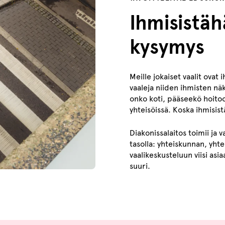
Ihmisistäh
kysymys
Meille jokaiset vaalit ovat 
vaaleja niiden ihmisten nä
onko koti, pääseekö hoitoo
yhteisöissä. Koska ihmisis
Diakonissalaitos toimii ja 
tasolla: yhteiskunnan, yht
vaalikeskusteluun viisi asi
suuri.