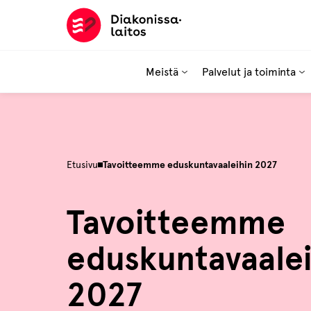
Hyppää
sisältöön
Meistä
Palvelut ja toiminta
Etusivu
Tavoitteemme eduskuntavaaleihin 2027
Tavoitteemme
eduskuntavaalei
2027