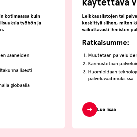
käytettävä v
in kotimaassa kuin
Leikkauslistojen tai palv
llisuuksia työhön ja
keskittyä siihen, miten k
in.
vaikuttavasti ihmisten p
Ratkaisumme:
sen saaneiden
Muutetaan palveluide
la
Kannustetaan palvelu
takunnallisesti
Huomioidaan teknologi
palveluvaatimuksissa
alla globaalia
Lue lisää