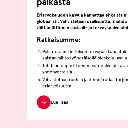
paikasta
Eriarvoisuuden kasvua kannattaa ehkäistä ni
globaalisti. Vahvistetaan osallisuutta, mahdo
välttämättömiin sosiaali- ja terveyspalveluih
Ratkaisumme:
Palautetaan kielteisen turvapaikkapäätök
kaistanvaihto työperäisellä oleskeluluval
Tehdään paperittomien sotepalveluista val
yhdenvertaisia
Vahvistetaan rauhaa ja demokratiaa torjum
eriarvoisuutta
Lue lisää