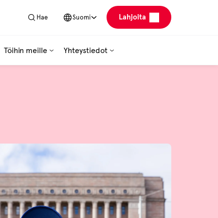
Lahjoita
Hae
Suomi
Töihin meille
Yhteystiedot