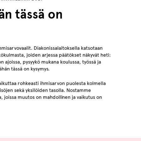
än tässä on
ihmisarvovaalit. Diakonissalaitoksella katsotaan
kökulmasta, joiden arjessa päätökset näkyvät heti:
n ajoissa, pysyykö mukana koulussa, työssä ja
tähän tässä on kysymys.
vaikuttaa rohkeasti ihmisarvon puolesta kolmella
eisöjen sekä yksilöiden tasolla. Nostamme
aa, joissa muutos on mahdollinen ja vaikutus on