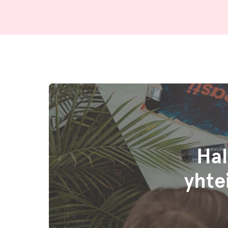
Hal
yhte