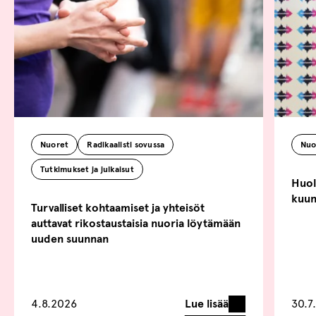
Nuoret
Radikaalisti sovussa
Nuo
Tutkimukset ja julkaisut
Huoli
kuun
Turvalliset kohtaamiset ja yhteisöt
auttavat rikostaustaisia nuoria löytämään
uuden suunnan
Lue lisää
4.8.2026
30.7