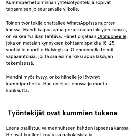
Kummiperhetoiminnan yhteisötyöntekijä sopivat
tapaamisen jo seuraavalle viikolle.
Toinen työntekijä chattailee WhatsAppissa nuorten
kanssa. Mahdi kaipaa apua peruskoulun läksyjen kanssa,
on vaikea fysiikan tehtävä. Hänet ohjataan
Olohuoneelle
,
joka on matalan kynnyksen kohtaamispaikka 18-25-
vuotiaille nuorille Helsingissä. Olohuoneella toimii
vapaaehtoisia, joilta saa esimerkiksi apua läksyjen
tekemisessä.
Mandhi myös kysyy, onko hänelle jo löytynyt
kummiperhettä. Hän on ollut jonossa jo monta
kuukautta.
Työntekijät ovat kummien tukena
Leena osallistuu valmennukseen kahden lapsensa kanssa.
He ovat kuulleet koulussa pakolaisista ja