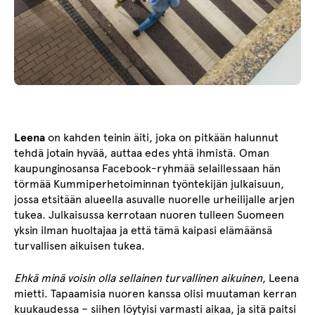
Leena
on kahden teinin äiti, joka on pitkään halunnut
tehdä jotain hyvää, auttaa edes yhtä ihmistä. Oman
kaupunginosansa Facebook-ryhmää selaillessaan hän
törmää Kummiperhetoiminnan työntekijän julkaisuun,
jossa etsitään alueella asuvalle nuorelle urheilijalle arjen
tukea. Julkaisussa kerrotaan nuoren tulleen Suomeen
yksin ilman huoltajaa ja että tämä kaipasi elämäänsä
turvallisen aikuisen tukea.
Ehkä minä voisin olla sellainen turvallinen aikuinen
, Leena
mietti. Tapaamisia nuoren kanssa olisi muutaman kerran
kuukaudessa – siihen löytyisi varmasti aikaa, ja sitä paitsi