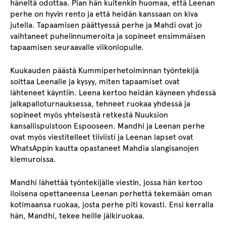
häneltä odottaa. Pian hän kuitenkin huomaa, että Leenan
perhe on hyvin rento ja että heidän kanssaan on kiva
jutella. Tapaamisen päättyessä perhe ja Mahdi ovat jo
vaihtaneet puhelinnumeroita ja sopineet ensimmäisen
tapaamisen seuraavalle viikonlopulle.
Kuukauden päästä Kummiperhetoiminnan työntekijä
soittaa Leenalle ja kysyy, miten tapaamiset ovat
lähteneet käyntiin. Leena kertoo heidän käyneen yhdessä
jalkapalloturnauksessa, tehneet ruokaa yhdessä ja
sopineet myös yhteisestä retkestä Nuuksion
kansallispuistoon Espooseen. Mandhi ja Leenan perhe
ovat myös viestitelleet tiiviisti ja Leenan lapset ovat
WhatsAppin kautta opastaneet Mahdia slangisanojen
kiemuroissa.
Mandhi lähettää työntekijälle viestin, jossa hän kertoo
iloisena opettaneensa Leenan perhettä tekemään oman
kotimaansa ruokaa, josta perhe piti kovasti. Ensi kerralla
hän, Mandhi, tekee heille jälkiruokaa.