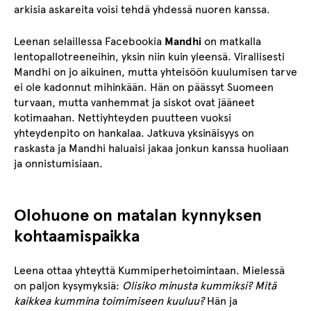
arkisia askareita voisi tehdä yhdessä nuoren kanssa.
Leenan selaillessa Facebookia
Mandhi
on matkalla
lentopallotreeneihin, yksin niin kuin yleensä. Virallisesti
Mandhi on jo aikuinen, mutta yhteisöön kuulumisen tarve
ei ole kadonnut mihinkään. Hän on päässyt Suomeen
turvaan, mutta vanhemmat ja siskot ovat jääneet
kotimaahan. Nettiyhteyden puutteen vuoksi
yhteydenpito on hankalaa. Jatkuva yksinäisyys on
raskasta ja Mandhi haluaisi jakaa jonkun kanssa huoliaan
ja onnistumisiaan.
Olohuone on matalan kynnyksen
kohtaamispaikka
Leena ottaa yhteyttä Kummiperhetoimintaan. Mielessä
on paljon kysymyksiä:
Olisiko minusta kummiksi? Mitä
kaikkea kummina toimimiseen kuuluu?
Hän ja