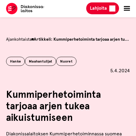
Hyppää
Lahjoita
sisältöön
Ajankohtaista
Artikkeli: Kummiperhetoiminta tarjoaa arjen tukea aikuistumiseen
Hanke
Maahantulijat
Nuoret
Julkaistu
5.4.2024
Kummiperhetoiminta
tarjoaa arjen tukea
aikuistumiseen
Diakonissalaitoksen Kummiperhetoiminnassa suomea