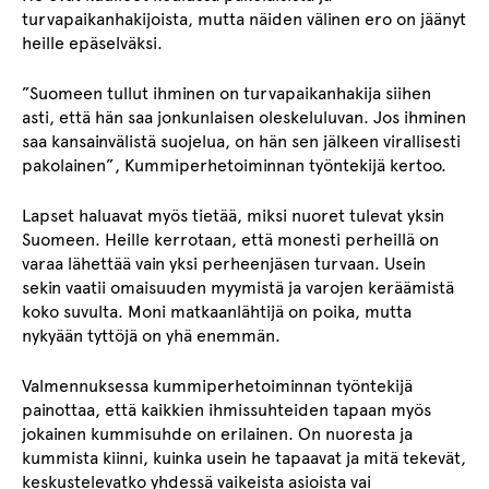
turvapaikanhakijoista, mutta näiden välinen ero on jäänyt
heille epäselväksi.
”Suomeen tullut ihminen on turvapaikanhakija siihen
asti, että hän saa jonkunlaisen oleskeluluvan. Jos ihminen
saa kansainvälistä suojelua, on hän sen jälkeen virallisesti
pakolainen”, Kummiperhetoiminnan työntekijä kertoo.
Lapset haluavat myös tietää, miksi nuoret tulevat yksin
Suomeen. Heille kerrotaan, että monesti perheillä on
varaa lähettää vain yksi perheenjäsen turvaan. Usein
sekin vaatii omaisuuden myymistä ja varojen keräämistä
koko suvulta. Moni matkaanlähtijä on poika, mutta
nykyään tyttöjä on yhä enemmän.
Valmennuksessa kummiperhetoiminnan työntekijä
painottaa, että kaikkien ihmissuhteiden tapaan myös
jokainen kummisuhde on erilainen. On nuoresta ja
kummista kiinni, kuinka usein he tapaavat ja mitä tekevät,
keskustelevatko yhdessä vaikeista asioista vai