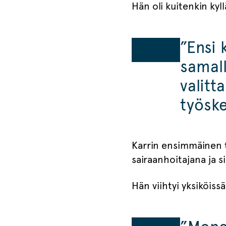
Hän oli kuitenkin kyl
”Ensi 
samall
valitt
työske
Karrin ensimmäinen t
sairaanhoitajana ja 
Hän viihtyi yksiköiss