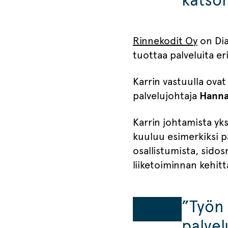
Rinnekodit Oy
on Dia
tuottaa palveluita eri
Karrin vastuulla ova
palvelujohtaja
Hanna
Karrin johtamista yks
kuuluu esimerkiksi p
osallistumista, sido
liiketoiminnan kehitt
”Työn 
palve