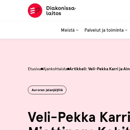
Hyppää
sisältöön
Meistä
Palvelut ja toiminta
Etusivu
Ajankohtaista
Artikkeli: Veli-Pekka Karri ja A
Auroran jalanjäljillä
Veli-Pekka Karri