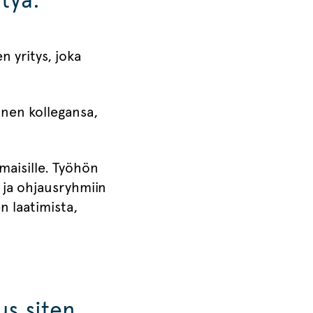
n yritys, joka
änen kollegansa,
mmaisille. Työhön
 ja ohjausryhmiin
n laatimista,
s siten,