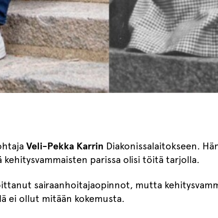
ohtaja
Veli-Pekka Karrin
Diakonissalaitokseen. Hän
ä kehitysvammaisten parissa olisi töitä tarjolla.
aloittanut sairaanhoitajaopinnot, mutta kehitysvam
lä ei ollut mitään kokemusta.