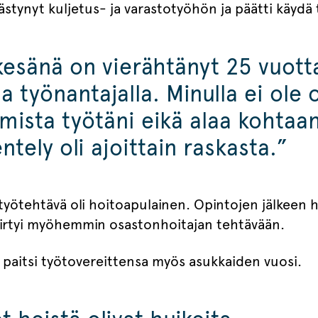
lästynyt kuljetus- ja varastotyöhön ja päätti käydä
kesänä on vierähtänyt 25 vuott
a työnantajalla. Minulla ei ole o
amista työtäni eikä alaa kohtaan
ntely oli ajoittain raskasta.”
yötehtävä oli hoitoapulainen. Opintojen jälkeen h
siirtyi myöhemmin osastonhoitajan tehtävään.
ä paitsi työtovereittensa myös asukkaiden vuosi.