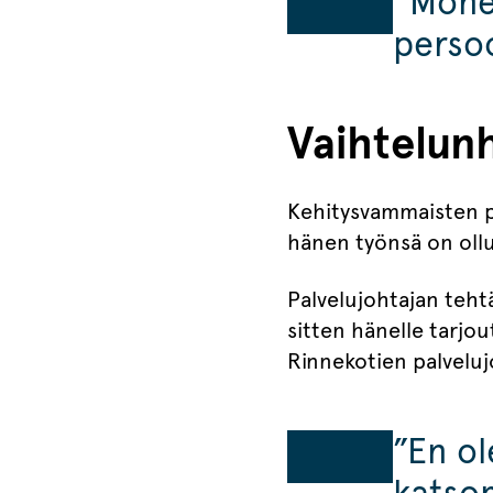
”Monet
persoo
Vaihtelunh
Kehitysvammaisten pa
hänen työnsä on ollut
Palvelujohtajan tehtä
sitten hänelle tarjou
Rinnekotien palveluj
”En ol
katsom