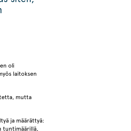
n
en oli
myös laitoksen
tetta, mutta
tyä ja määrättyä:
n tuntimäärillä,