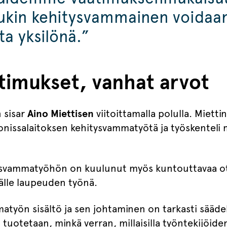
kukin kehitysvammainen voidaa
a yksilönä.”
timukset, vanhat arvot
n sisar
Aino Miettisen
viitoittamalla polulla. Miettin
nissalaitoksen kehitysvammatyötä ja työskenteli 
tysvammatyöhön on kuulunut myös kuntouttavaa o
källe laupeuden työnä.
työn sisältö ja sen johtaminen on tarkasti säädel
a tuotetaan, minkä verran, millaisilla työntekijöide