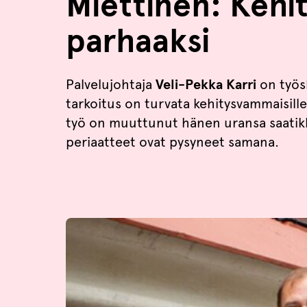
Miettinen: Keh
parhaaksi
Palvelujohtaja
Veli-Pekka Karri
on työs
tarkoitus on turvata kehitysvammaisill
työ on muuttunut hänen uransa saatikka
periaatteet ovat pysyneet samana.