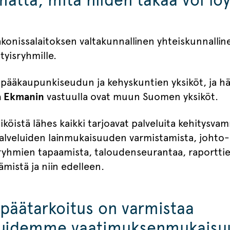
konissalaitoksen valtakunnallinen yhteiskunnalline
tyisryhmille.
t pääkaupunkiseudun ja kehyskuntien yksiköt, ja h
 Ekmanin
vastuulla ovat muun Suomen yksiköt.
iköistä lähes kaikki tarjoavat palveluita kehitysva
alveluiden lainmukaisuuden varmistamista, johto-
sryhmien tapaamista, taloudenseurantaa, raporttie
ämistä ja niin edelleen.
päätarkoitus on varmistaa
luidemme vaatimuksenmukaisuu