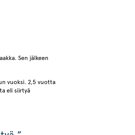
aakka. Sen jälkeen
lun vuoksi. 2,5 vuotta
 eli siirtyä
tyä.”