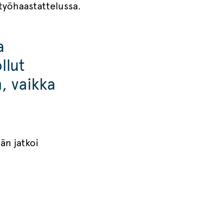
 työhaastattelussa.
a
llut
, vaikka
än jatkoi