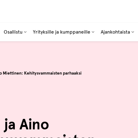
Osallistu
Yrityksille ja kumppaneille
Ajankohtaista
ino Miettinen: Kehitysvammaisten parhaaksi
 ja Aino