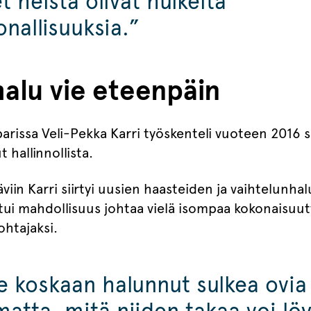
 heistä olivat huikeita
nallisuuksia.”
alu vie eteenpäin
rissa Veli-Pekka Karri työskenteli vuoteen 2016 s
 hallinnollista.
viin Karri siirtyi uusien haasteiden ja vaihtelunha
tui mahdollisuus johtaa vielä isompaa kokonaisuutta
ohtajaksi.
e koskaan halunnut sulkea ovia
atta, mitä niiden takaa voi löy