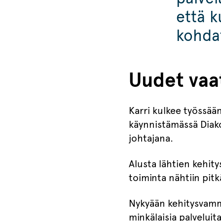
että 
kohdat
Uudet vaa
Karri kulkee työssää
käynnistämässä Diako
johtajana.
Alusta lähtien kehi
toiminta nähtiin pit
Nykyään kehitysvamma
minkälaisia palveluit