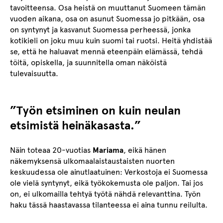
tavoitteensa. Osa heistä on muuttanut Suomeen tämän
vuoden aikana, osa on asunut Suomessa jo pitkään, osa
on syntynyt ja kasvanut Suomessa perheessä, jonka
kotikieli on joku muu kuin suomi tai ruotsi. Heitä yhdistää
se, että he haluavat mennä eteenpäin elämässä, tehdä
töitä, opiskella, ja suunnitella oman näköistä
tulevaisuutta.
”Työn etsiminen on kuin neulan
etsimistä heinäkasasta.”
Näin toteaa 20-vuotias
Mariama
, eikä hänen
näkemyksensä ulkomaalaistaustaisten nuorten
keskuudessa ole ainutlaatuinen: Verkostoja ei Suomessa
ole vielä syntynyt, eikä työkokemusta ole paljon. Tai jos
on, ei ulkomailla tehtyä työtä nähdä relevanttina. Työn
haku tässä haastavassa tilanteessa ei aina tunnu reilulta.