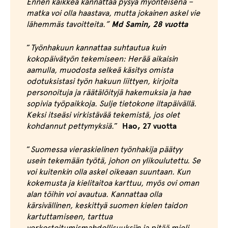
Ennen kaikkea kannattaa pysyä myönteisenä –
matka voi olla haastava, mutta jokainen askel vie
lähemmäs tavoitteita.”
Md Samin, 28 vuotta
”
Työnhakuun kannattaa suhtautua kuin
kokopäivätyön tekemiseen: Herää aikaisin
aamulla, muodosta selkeä käsitys omista
odotuksistasi työn hakuun liittyen, kirjoita
personoituja ja räätälöityjä hakemuksia ja hae
sopivia työpaikkoja. Sulje tietokone iltapäivällä.
Keksi itseäsi virkistävää tekemistä, jos olet
kohdannut pettymyksiä.
”
Hao, 27 vuotta
”
Suomessa vieraskielinen työnhakija päätyy
usein tekemään työtä, johon on ylikoulutettu. Se
voi kuitenkin olla askel oikeaan suuntaan. Kun
kokemusta ja kielitaitoa karttuu, myös ovi oman
alan töihin voi avautua. Kannattaa olla
kärsivällinen, keskittyä suomen kielen taidon
kartuttamiseen, tarttua
verkostoitumismahdollisuuksiin ja pitää mieli