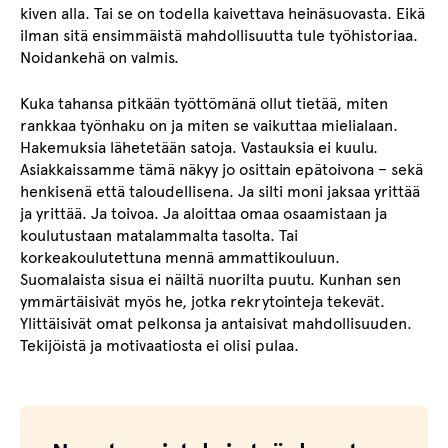
kiven alla. Tai se on todella kaivettava heinäsuovasta. Eikä
ilman sitä ensimmäistä mahdollisuutta tule työhistoriaa.
Noidankehä on valmis.
Kuka tahansa pitkään työttömänä ollut tietää, miten
rankkaa työnhaku on ja miten se vaikuttaa mielialaan.
Hakemuksia lähetetään satoja. Vastauksia ei kuulu.
Asiakkaissamme tämä näkyy jo osittain epätoivona – sekä
henkisenä että taloudellisena. Ja silti moni jaksaa yrittää
ja yrittää. Ja toivoa. Ja aloittaa omaa osaamistaan ja
koulutustaan matalammalta tasolta. Tai
korkeakoulutettuna mennä ammattikouluun.
Suomalaista sisua ei näiltä nuorilta puutu. Kunhan sen
ymmärtäisivät myös he, jotka rekrytointeja tekevät.
Ylittäisivät omat pelkonsa ja antaisivat mahdollisuuden.
Tekijöistä ja motivaatiosta ei olisi pulaa.