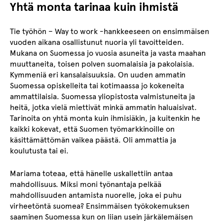
Yhtä monta tarinaa kuin ihmistä
Tie työhön – Way to work -hankkeeseen on ensimmäisen
vuoden aikana osallistunut nuoria yli tavoitteiden.
Mukana on Suomessa jo vuosia asuneita ja vasta maahan
muuttaneita, toisen polven suomalaisia ja pakolaisia.
Kymmeniä eri kansalaisuuksia. On uuden ammatin
Suomessa opiskelleita tai kotimaassa jo kokeneita
ammattilaisia. Suomessa yliopistosta valmistuneita ja
heitä, jotka vielä miettivät minkä ammatin haluaisivat.
Tarinoita on yhtä monta kuin ihmisiäkin, ja kuitenkin he
kaikki kokevat, että Suomen työmarkkinoille on
käsittämättömän vaikea päästä. Oli ammattia ja
koulutusta tai ei.
Mariama toteaa, että hänelle uskallettiin antaa
mahdollisuus. Miksi moni työnantaja pelkää
mahdollisuuden antamista nuorelle, joka ei puhu
virheetöntä suomea? Ensimmäisen työkokemuksen
saaminen Suomessa kun on liian usein järkälemäisen