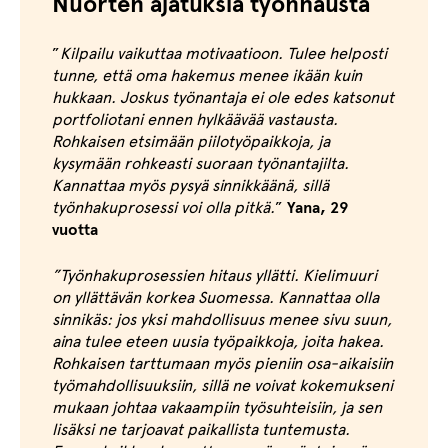
Nuorten ajatuksia työnhausta
”
Kilpailu vaikuttaa motivaatioon. Tulee helposti
tunne, että oma hakemus menee ikään kuin
hukkaan. Joskus työnantaja ei ole edes katsonut
portfoliotani ennen hylkäävää vastausta.
Rohkaisen etsimään piilotyöpaikkoja, ja
kysymään rohkeasti suoraan työnantajilta.
Kannattaa myös pysyä sinnikkäänä, sillä
työnhakuprosessi voi olla pitkä.
”
Yana, 29
vuotta
”Työnhakuprosessien hitaus yllätti. Kielimuuri
on yllättävän korkea Suomessa. Kannattaa olla
sinnikäs: jos yksi mahdollisuus menee sivu suun,
aina tulee eteen uusia työpaikkoja, joita hakea.
Rohkaisen tarttumaan myös pieniin osa-aikaisiin
työmahdollisuuksiin, sillä ne voivat kokemukseni
mukaan johtaa vakaampiin työsuhteisiin, ja sen
lisäksi ne tarjoavat paikallista tuntemusta.