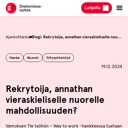
Hyppää
Lahjoita
sisältöön
Ajankohtaista
Blogi: Rekrytoija, annathan vieraskieliselle nuorelle mahdollisuuden?
Hanke
Nuoret
Yritysyhteistyö
Julkaistu
19.12.2024
Rekrytoija, annathan
vieraskieliselle nuorelle
mahdollisuuden?
Vamoksen Tie työhön – Way to work -hankkeessa tuetaan