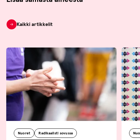
Kaikki artikkelit
Nuoret
Radikaalisti sovussa
Nuo