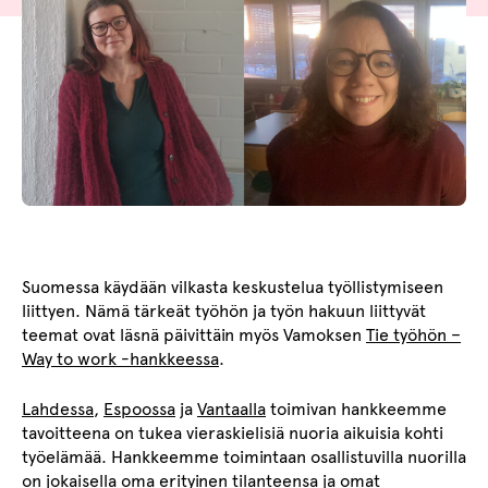
Suomessa käydään vilkasta keskustelua työllistymiseen
liittyen. Nämä tärkeät työhön ja työn hakuun liittyvät
teemat ovat läsnä päivittäin myös Vamoksen
Tie työhön –
Way to work -hankkeessa
.
Lahdessa
,
Espoossa
ja
Vantaalla
toimivan hankkeemme
tavoitteena on tukea vieraskielisiä nuoria aikuisia kohti
työelämää. Hankkeemme toimintaan osallistuvilla nuorilla
on jokaisella oma erityinen tilanteensa ja omat