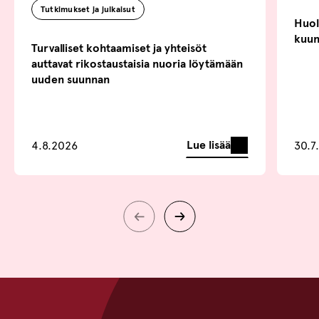
Tutkimukset ja julkaisut
Huoli
kuun
Turvalliset kohtaamiset ja yhteisöt
auttavat rikostaustaisia nuoria löytämään
uuden suunnan
Lue lisää
4.8.2026
30.7