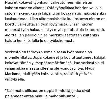
Nuoret kokevat työnhaun vaikeutuneen viimeisten
kahden vuoden aikana. Yhtä työpaikkaa kohden voi olla
satoja hakemuksia ja kilpailu on kovaa natiivihakijoidenkin
keskuudessa. Liian ulkomaalaiselta kuulostavan nimen on
koettu vaikeuttavan työn löytymistä. Erään nuoren
mielestä työn hakuun liittyy myös piilotettuja kriteereitä.
Aloittelijan paikkoihin esimerkiksi saatetaan kuitenkin
haluta henkilö, jolla jo on työkokemusta.
Verkostojen tärkeys suomalaisessa työnhaussa on
monelle yllätys. Jopa kokeneet ja kouluttautuneet hakijat
kokevat tämän ylitsepääsemättömänä, kun verkostoja ei
vähän aikaa maassa olleena ole voinut syntyä. Myös
Mariama, etsittyään kaksi vuotta, sai töitä ystävän
välityksellä.
”Sain mahdollisuuden oppia ihmisiltä, jotka eivät
pelänneet antaa minulle mahdollisuutta”.