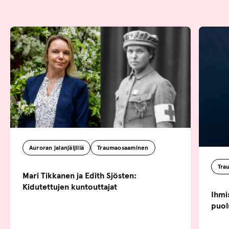
Auroran jalanjäljillä
Traumaosaaminen
Tra
Mari Tikkanen ja Edith Sjösten:
Kidutettujen kuntouttajat
Ihmi
puol