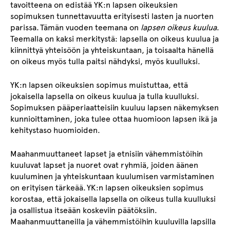
tavoitteena on edistää YK:n lapsen oikeuksien
sopimuksen tunnettavuutta erityisesti lasten ja nuorten
parissa. Tämän vuoden teemana on
lapsen oikeus kuulua
.
Teemalla on kaksi merkitystä: lapsella on oikeus kuulua ja
kiinnittyä yhteisöön ja yhteiskuntaan, ja toisaalta hänellä
on oikeus myös tulla paitsi nähdyksi, myös kuulluksi.
YK:n lapsen oikeuksien sopimus muistuttaa, että
jokaisella lapsella on oikeus kuulua ja tulla kuulluksi.
Sopimuksen pääperiaatteisiin kuuluu lapsen näkemyksen
kunnioittaminen, joka tulee ottaa huomioon lapsen ikä ja
kehitystaso huomioiden.
Maahanmuuttaneet lapset ja etnisiin vähemmistöihin
kuuluvat lapset ja nuoret ovat ryhmiä, joiden äänen
kuuluminen ja yhteiskuntaan kuulumisen varmistaminen
on erityisen tärkeää. YK:n lapsen oikeuksien sopimus
korostaa, että jokaisella lapsella on oikeus tulla kuulluksi
ja osallistua itseään koskeviin päätöksiin.
Maahanmuuttaneilla ja vähemmistöihin kuuluvilla lapsilla