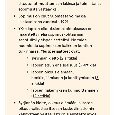
sitoutunut muuttamaan lakinsa ja toimintansa
sopimusta vastaaviksi.
Sopimus on ollut Suomessa voimassa
laintasoisena vuodesta 1991.
YK:n lapsen oikeuksien sopimuksessa on
määritelty neljä sopimuskohtaa niin
sanotuiksi yleisperiaatteiksi. Ne tulee
huomioida sopimuksen kaikkien kohtien
tulkinnassa. Yleisperiaatteet ovat:
syrjinnän kielto (
2 artikla
)
lapsen edun ensisijaisuus (
3 artikla
)
lapsen oikeus elämään,
henkiinjäämiseen ja kehittymiseen (
6
artikla
)
lapsen näkemyksen kunnioittaminen
(
12 artikla
).
Syrjinnän kielto, oikeus elämään ja lasten
oikeus vaikuttaa itseään koskeviin asioihin
kehitystään vastaavasti on sisällytetty myös