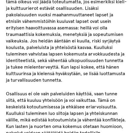
tämä oikeus voi jäädä toteutumatta, jos esimerkiksi kieli-
ja kulttuurierot estävät osallisuuden. Lisäksi
pakolaisuuden vuoksi maahanmuuttaneet lapset ja
etnisiin vähemmistöihin kuuluvat lapset ovat usein
erityisen haavoittuvassa asemassa: heillä voi olla
traumaattisia kokemuksia, menetyksiä ja sopeutumisen
vaikeuksia. Jos heidän ääntään ei kuulla, riski syrjäytyä
koulusta, palveluista ja yhteisöstä kasvaa. Kuulluksi
tuleminen vahvistaa lapsen kokemusta arvokkuudesta ja
identiteetistä, sekä vähentää ulkopuolisuuden tunnetta
ja tukee mielenterveyttä. Kun lapsi kokee, että hänen
kulttuurinsa ja kielensä hyväksytään, se lisää luottamusta
ja turvallisuuden tunnetta.
Osallisuus ei ole vain palveluiden käyttöä, vaan tunne
siitä, että kuuluu yhteisöön ja voi vaikuttaa. Tämä on
keskeistä kotoutumisessa ja ehkäisee eriarvoisuutta.
Kuulluksi tuleminen luo siltoja lapsen ja yhteiskunnan
välille, mikä edistää kotoutumista ja vähentää konflikteja.
Kun lasten ja nuorten oma kokemus otetaan huomioon,
palvelut voidaan räätälöidä heidän todellisiin