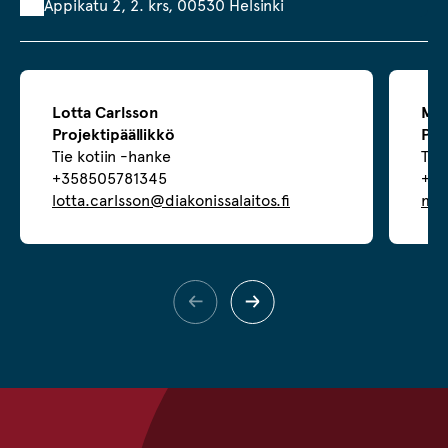
Appikatu 2, 2. krs, 00530 Helsinki
Lotta Carlsson
Mar
Projektipäällikkö
Pro
Tie kotiin -hanke
Tie
+358505781345
+35
lotta.carlsson@diakonissalaitos.fi
mar