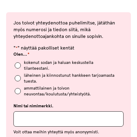
Jos toivot yhteydenottoa puhelimitse, jätäthän
myös numerosi ja tiedon siitä, mikä
yhteydenottoajankohta on sinulle sopivin.
"
" näyttää pakolliset kentät
*
Olen…
*
kokenut sodan ja haluan keskustella
tilanteestani.
läheinen ja kiinnostunut hankkeen tarjoamasta
tuesta.
ammattilainen ja toivon
neuvontaa/koulutusta/yhteistyötä.
Nimi tai nimimerkki.
Voit ottaa meihin yhteyttä myös anonyymisti.