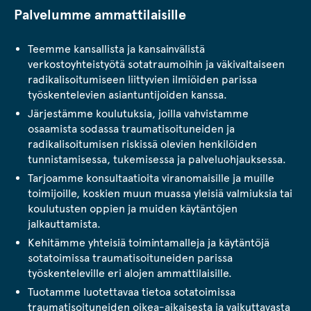
Palvelumme ammattilaisille
Teemme kansallista ja kansainvälistä
verkostoyhteistyötä sotatraumoihin ja väkivaltaiseen
radikalisoitumiseen liittyvien ilmiöiden parissa
työskentelevien asiantuntijoiden kanssa.
Järjestämme koulutuksia, joilla vahvistamme
osaamista sodassa traumatisoituneiden ja
radikalisoitumisen riskissä olevien henkilöiden
tunnistamisessa, tukemisessa ja palveluohjauksessa.
Tarjoamme konsultaatioita viranomaisille ja muille
toimijoille, koskien muun muassa yleisiä valmiuksia tai
koulutusten oppien ja muiden käytäntöjen
jalkauttamista.
Kehitämme yhteisiä toimintamalleja ja käytäntöjä
sotatoimissa traumatisoituneiden parissa
työskenteleville eri alojen ammattilaisille.
Tuotamme luotettavaa tietoa sotatoimissa
traumatisoituneiden oikea-aikaisesta ja vaikuttavasta