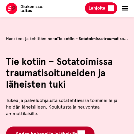
Hyppää
Lahjoita
sisältöön
Hankkeet ja kehittäminen
Tie kotiin – Sotatoimissa traumatisoituneiden ja läheisten tuki
Tie kotiin – Sotatoimissa
traumatisoituneiden ja
läheisten tuki
Tukea ja palveluohjausta sotatehtävissä toimineille ja
heidän läheisilleen. Koulutusta ja neuvontaa
ammattilaisille.
Sodan kokeneille ja läheisille