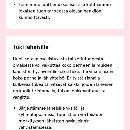
Toimimme luottamuksellisesti ja kohtaamme
jokaisen tuen tarpeessa olevan henkilön
kunnioittavasti.
Tuki läheisille
Huoli sotaan osallistuvasta tai kotiutuneesta
omaisesta voi vaikuttaa koko perheen ja muiden
läheisten hyvinvointiin; siksi tukea tarvitsee usein
koko perhe ja lähiyhteisö. Erityistä rinnalla
kulkevaa tukea tarvitsevat kaikki, joiden läheinen
on kuollut rintamalla, tai on loukkaantunut tai
vangittu.
Järjestämme läheisille yksilö- ja
ryhmätapaamisia, tunnistaen vertaistuen
merkityksen läheisten hyvinvoinnin
vahvistamisessa.