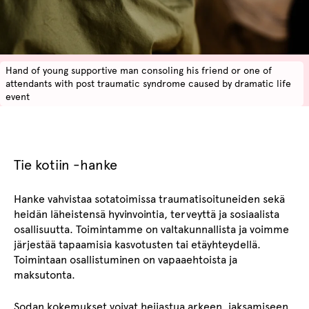
Hand of young supportive man consoling his friend or one of
attendants with post traumatic syndrome caused by dramatic life
event
Tie kotiin -hanke
Hanke vahvistaa sotatoimissa traumatisoituneiden sekä
heidän läheistensä hyvinvointia, terveyttä ja sosiaalista
osallisuutta. Toimintamme on valtakunnallista ja voimme
järjestää tapaamisia kasvotusten tai etäyhteydellä.
Toimintaan osallistuminen on vapaaehtoista ja
maksutonta.
Sodan kokemukset voivat heijastua arkeen, jaksamiseen