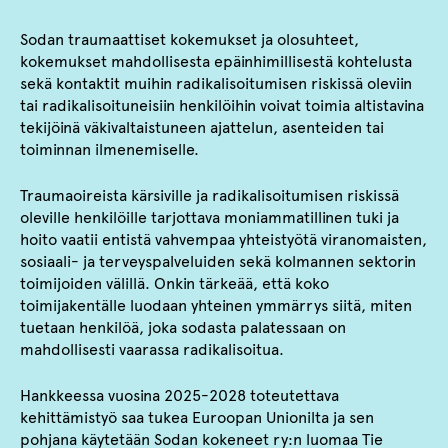
Sodan traumaattiset kokemukset ja olosuhteet,
kokemukset mahdollisesta epäinhimillisestä kohtelusta
sekä kontaktit muihin radikalisoitumisen riskissä oleviin
tai radikalisoituneisiin henkilöihin voivat toimia altistavina
tekijöinä väkivaltaistuneen ajattelun, asenteiden tai
toiminnan ilmenemiselle.
Traumaoireista kärsiville ja radikalisoitumisen riskissä
oleville henkilöille tarjottava moniammatillinen tuki ja
hoito vaatii entistä vahvempaa yhteistyötä viranomaisten,
sosiaali- ja terveyspalveluiden sekä kolmannen sektorin
toimijoiden välillä. Onkin tärkeää, että koko
toimijakentälle luodaan yhteinen ymmärrys siitä, miten
tuetaan henkilöä, joka sodasta palatessaan on
mahdollisesti vaarassa radikalisoitua.
Hankkeessa vuosina 2025-2028 toteutettava
kehittämistyö saa tukea Euroopan Unionilta ja sen
pohjana käytetään Sodan kokeneet ry:n luomaa Tie