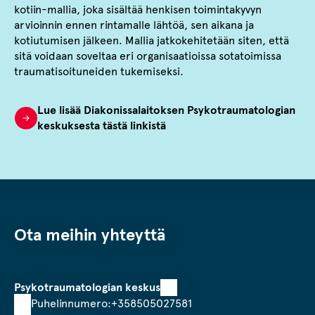
kotiin-mallia, joka sisältää henkisen toimintakyvyn
arvioinnin ennen rintamalle lähtöä, sen aikana ja
kotiutumisen jälkeen. Mallia jatkokehitetään siten, että
sitä voidaan soveltaa eri organisaatioissa sotatoimissa
traumatisoituneiden tukemiseksi.
Lue lisää Diakonissalaitoksen Psykotraumatologian
keskuksesta tästä linkistä
Ota meihin yhteyttä
Psykotraumatologian keskus
Puhelinnumero:
+358505027581