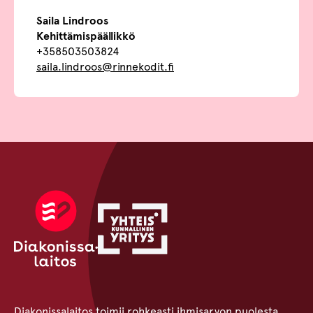
Saila Lindroos
Kehittämispäällikkö
+358503503824
saila.lindroos@rinnekodit.fi
Diakonissalaitos toimii rohkeasti ihmisarvon puolesta