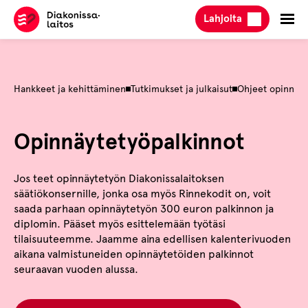
Hyppää
Lahjoita
sisältöön
Hankkeet ja kehittäminen
Tutkimukset ja julkaisut
Ohjeet opinnäyt
Opinnäytetyöpalkinnot
Jos teet opinnäytetyön Diakonissalaitoksen
säätiökonsernille, jonka osa myös Rinnekodit on, voit
saada parhaan opinnäytetyön 300 euron palkinnon ja
diplomin. Pääset myös esittelemään työtäsi
tilaisuuteemme. Jaamme aina edellisen kalenterivuoden
aikana valmistuneiden opinnäytetöiden palkinnot
seuraavan vuoden alussa.