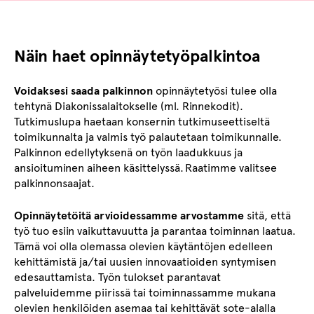
Näin haet opinnäytetyöpalkintoa
Voidaksesi saada palkinnon
opinnäytetyösi tulee olla
tehtynä Diakonissalaitokselle (ml. Rinnekodit).
Tutkimuslupa haetaan konsernin tutkimuseettiseltä
toimikunnalta ja valmis työ palautetaan toimikunnalle.
Palkinnon edellytyksenä on työn laadukkuus ja
ansioituminen aiheen käsittelyssä. Raatimme valitsee
palkinnonsaajat.
Opinnäytetöitä arvioidessamme arvostamme
sitä, että
työ tuo esiin vaikuttavuutta ja parantaa toiminnan laatua.
Tämä voi olla olemassa olevien käytäntöjen edelleen
kehittämistä ja/tai uusien innovaatioiden syntymisen
edesauttamista. Työn tulokset parantavat
palveluidemme piirissä tai toiminnassamme mukana
olevien henkilöiden asemaa tai kehittävät sote-alalla