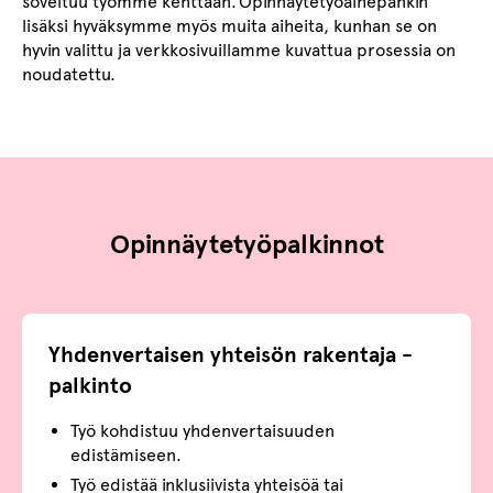
soveltuu työmme kenttään. Opinnäytetyöaihepankin
lisäksi hyväksymme myös muita aiheita, kunhan se on
hyvin valittu ja verkkosivuillamme kuvattua prosessia on
noudatettu.
Opinnäytetyöpalkinnot
Yhdenvertaisen yhteisön rakentaja -
palkinto
Työ kohdistuu yhdenvertaisuuden
edistämiseen.
Työ edistää inklusiivista yhteisöä tai