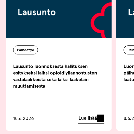
Päihdetyö
Päi
Lausunto luonnoksesta hallituksen
Luon
esitykseksi laiksi opioidiyliannostusten
päih
vastalääkkeistä sekä laiksi lääkelain
laat
muuttamisesta
Lue lisää
18.6.2026
8.6.