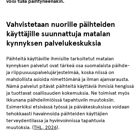
voisi tulla päihtyneenäkin.
Vahvistetaan nuorille päihteiden
käyttäjille suunnattuja matalan
kynnyksen palvelukeskuksia
Päihteitä käyttäville ihmisille tarkoitetut matalan
kynnyksen palvelut ovat tärkeä osa suomalaista päihde-
ja riippuvuuspalvelujärjestelmää, koska niissä on
mahdollista asioida nimettömänä ja ilman ajanvarausta.
Nämä palvelut pitävät päihteitä käyttäviä ihmisiä hengissä
ja tuottavat osallisuuden kokemuksia. Ne toimivat myös
ikkunana päihdeilmiöissä tapahtuviin muutoksiin.
Esimerkiksi etsivässä työssä ja päiväkeskuksissa voidaan
tehokkaasti havainnoida päihteiden käyttäjien
terveydentilassa ja hyvinvoinnissa tapahtuvia
muutoksia. (
THL, 2026
).