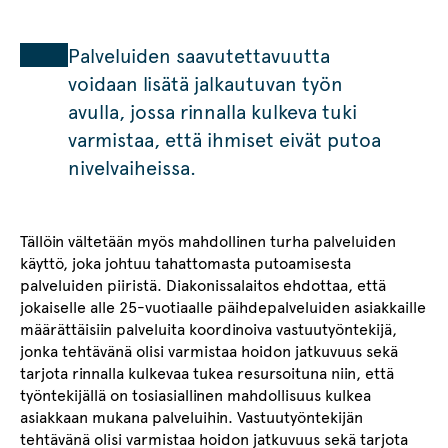
Palveluiden saavutettavuutta
voidaan lisätä jalkautuvan työn
avulla, jossa rinnalla kulkeva tuki
varmistaa, että ihmiset eivät putoa
nivelvaiheissa.
Tällöin vältetään myös mahdollinen turha palveluiden
käyttö, joka johtuu tahattomasta putoamisesta
palveluiden piiristä. Diakonissalaitos ehdottaa, että
jokaiselle alle 25-vuotiaalle päihdepalveluiden asiakkaille
määrättäisiin palveluita koordinoiva vastuutyöntekijä,
jonka tehtävänä olisi varmistaa hoidon jatkuvuus sekä
tarjota rinnalla kulkevaa tukea resursoituna niin, että
työntekijällä on tosiasiallinen mahdollisuus kulkea
asiakkaan mukana palveluihin. Vastuutyöntekijän
tehtävänä olisi varmistaa hoidon jatkuvuus sekä tarjota