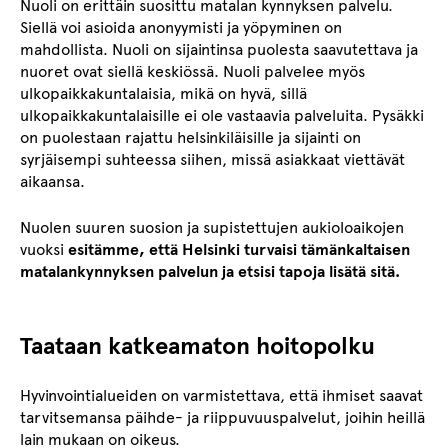
Nuoli on erittäin suosittu matalan kynnyksen palvelu.
Siellä voi asioida anonyymisti ja yöpyminen on
mahdollista. Nuoli on sijaintinsa puolesta saavutettava ja
nuoret ovat siellä keskiössä. Nuoli palvelee myös
ulkopaikkakuntalaisia, mikä on hyvä, sillä
ulkopaikkakuntalaisille ei ole vastaavia palveluita. Pysäkki
on puolestaan rajattu helsinkiläisille ja sijainti on
syrjäisempi suhteessa siihen, missä asiakkaat viettävät
aikaansa.
Nuolen suuren suosion ja supistettujen aukioloaikojen
vuoksi
esitämme, että Helsinki turvaisi tämänkaltaisen
matalankynnyksen palvelun ja etsisi tapoja lisätä sitä.
Taataan katkeamaton hoitopolku
Hyvinvointialueiden on varmistettava, että ihmiset saavat
tarvitsemansa päihde- ja riippuvuuspalvelut, joihin heillä
lain mukaan on oikeus.