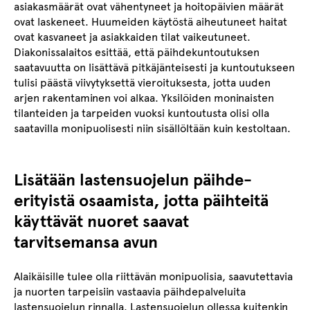
asiakasmäärät ovat vähentyneet ja hoitopäivien määrät
ovat laskeneet. Huumeiden käytöstä aiheutuneet haitat
ovat kasvaneet ja asiakkaiden tilat vaikeutuneet.
Diakonissalaitos esittää, että päihdekuntoutuksen
saatavuutta on lisättävä pitkäjänteisesti ja kuntoutukseen
tulisi päästä viivytyksettä vieroituksesta, jotta uuden
arjen rakentaminen voi alkaa. Yksilöiden moninaisten
tilanteiden ja tarpeiden vuoksi kuntoutusta olisi olla
saatavilla monipuolisesti niin sisällöltään kuin kestoltaan.
Lisätään lastensuojelun päihde-
erityistä osaamista, jotta päihteitä
käyttävät nuoret saavat
tarvitsemansa avun
Alaikäisille tulee olla riittävän monipuolisia, saavutettavia
ja nuorten tarpeisiin vastaavia päihdepalveluita
lastensuojelun rinnalla. Lastensuojelun ollessa kuitenkin