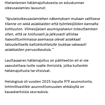
Hietaniemen hätämajoituksesta on eduskunnan
oikeusasiamies lausunut:
”Apulaisoikeusasiamiehen näkemyksen mukaan vallitseva
tilanne on sekä asiakkaiden että työntekijöiden kannalta
kohtuuton. Viimesijaisen asumispalvelun toteuttaminen
siten, että se toistuvasti ja jatkuvasti altistaa
haavoittuvimmassa asemassa olevat asiakkaat
taloudelliselle kaltoinkohtelulle loukkaa vakavasti
asiakkaiden perusoikeuksia.”
Lauttasaaren hätämajoitus on päihteetön eli ei ole
saavutettava isolle osalle ihmisistä, jotka kuitenkin
hätämajoitusta tarvitsisivat.
Helsingissä oli vuoden 2025 lopulla 979 asunnotonta.
Inhimillisestikin asunnottomuuden ehkäisyllä on
kauaskantoisia seurauksia.