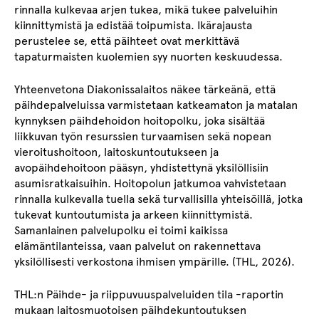
rinnalla kulkevaa arjen tukea, mikä tukee palveluihin
kiinnittymistä ja edistää toipumista. Ikärajausta
perustelee se, että päihteet ovat merkittävä
tapaturmaisten kuolemien syy nuorten keskuudessa.
Yhteenvetona Diakonissalaitos näkee tärkeänä, että
päihdepalveluissa varmistetaan katkeamaton ja matalan
kynnyksen päihdehoidon hoitopolku, joka sisältää
liikkuvan työn resurssien turvaamisen sekä nopean
vieroitushoitoon, laitoskuntoutukseen ja
avopäihdehoitoon pääsyn, yhdistettynä yksilöllisiin
asumisratkaisuihin. Hoitopolun jatkumoa vahvistetaan
rinnalla kulkevalla tuella sekä turvallisilla yhteisöillä, jotka
tukevat kuntoutumista ja arkeen kiinnittymistä.
Samanlainen palvelupolku ei toimi kaikissa
elämäntilanteissa, vaan palvelut on rakennettava
yksilöllisesti verkostona ihmisen ympärille. (THL, 2026).
THL:n Päihde- ja riippuvuuspalveluiden tila -raportin
mukaan laitosmuotoisen päihdekuntoutuksen