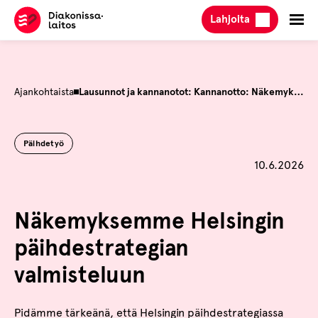
Hyppää
Lahjoita
sisältöön
Ajankohtaista
Lausunnot ja kannanotot: Kannanotto: Näkemyksemme Helsingin päihdestrategian valmisteluun
Päihdetyö
Julkaistu
10.6.2026
Näkemyksemme Helsingin
päihdestrategian
valmisteluun
Pidämme tärkeänä, että Helsingin päihdestrategiassa