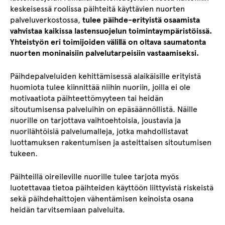
keskeisessä roolissa päihteitä käyttävien nuorten
palveluverkostossa,
tulee päihde-erityistä osaamista
vahvistaa kaikissa lastensuojelun toimintaympäristöissä.
Yhteistyön eri toimijoiden välillä on oltava saumatonta
nuorten moninaisiin palvelutarpeisiin vastaamiseksi.
Päihdepalveluiden kehittämisessä alaikäisille erityistä
huomiota tulee kiinnittää niihin nuoriin, joilla ei ole
motivaatiota päihteettömyyteen tai heidän
sitoutumisensa palveluihin on epäsäännöllistä. Näille
nuorille on tarjottava vaihtoehtoisia, joustavia ja
nuorilähtöisiä palvelumalleja, jotka mahdollistavat
luottamuksen rakentumisen ja asteittaisen sitoutumisen
tukeen.
Päihteillä oireileville nuorille tulee tarjota myös
luotettavaa tietoa päihteiden käyttöön liittyvistä riskeistä
sekä päihdehaittojen vähentämisen keinoista osana
heidän tarvitsemiaan palveluita.