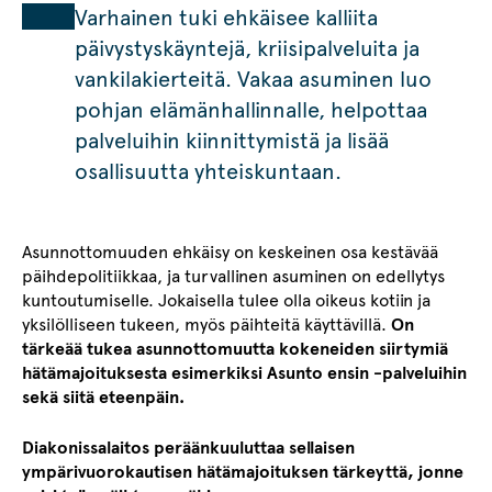
Varhainen tuki ehkäisee kalliita
päivystyskäyntejä, kriisipalveluita ja
vankilakierteitä. Vakaa asuminen luo
pohjan elämänhallinnalle, helpottaa
palveluihin kiinnittymistä ja lisää
osallisuutta yhteiskuntaan.
Asunnottomuuden ehkäisy on keskeinen osa kestävää
päihdepolitiikkaa, ja turvallinen asuminen on edellytys
kuntoutumiselle. Jokaisella tulee olla oikeus kotiin ja
yksilölliseen tukeen, myös päihteitä käyttävillä.
On
tärkeää tukea asunnottomuutta kokeneiden siirtymiä
hätämajoituksesta esimerkiksi Asunto ensin -palveluihin
sekä siitä eteenpäin.
Diakonissalaitos peräänkuuluttaa sellaisen
ympärivuorokautisen hätämajoituksen tärkeyttä, jonne