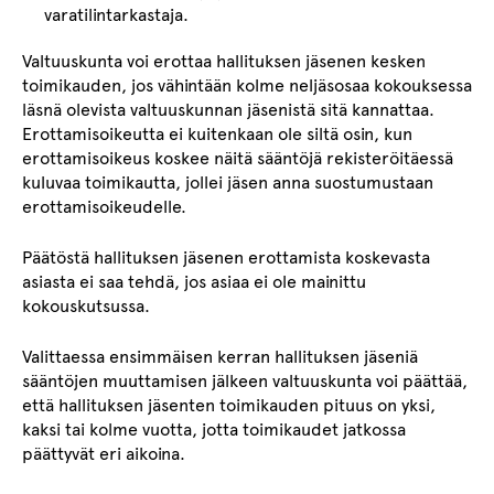
varatilintarkastaja.
Valtuuskunta voi erottaa hallituksen jäsenen kesken
toimikauden, jos vähintään kolme neljäsosaa kokouksessa
läsnä olevista valtuuskunnan jäsenistä sitä kannattaa.
Erottamisoikeutta ei kuitenkaan ole siltä osin, kun
erottamisoikeus koskee näitä sääntöjä rekisteröitäessä
kuluvaa toimikautta, jollei jäsen anna suostumustaan
erottamisoikeudelle.
Päätöstä hallituksen jäsenen erottamista koskevasta
asiasta ei saa tehdä, jos asiaa ei ole mainittu
kokouskutsussa.
Valittaessa ensimmäisen kerran hallituksen jäseniä
sääntöjen muuttamisen jälkeen valtuuskunta voi päättää,
että hallituksen jäsenten toimikauden pituus on yksi,
kaksi tai kolme vuotta, jotta toimikaudet jatkossa
päättyvät eri aikoina.