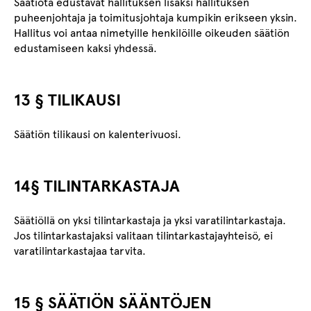
Säätiötä edustavat hallituksen lisäksi hallituksen
puheenjohtaja ja toimitusjohtaja kumpikin erikseen yksin.
Hallitus voi antaa nimetyille henkilöille oikeuden säätiön
edustamiseen kaksi yhdessä.
13 § TILIKAUSI
Säätiön tilikausi on kalenterivuosi.
14§ TILINTARKASTAJA
Säätiöllä on yksi tilintarkastaja ja yksi varatilintarkastaja.
Jos tilintarkastajaksi valitaan tilintarkastajayhteisö, ei
varatilintarkastajaa tarvita.
15 § SÄÄTIÖN SÄÄNTÖJEN