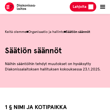
Hyppää
Lahjoita
sisältöön
Keitä olemme
Organisaatio ja hallinto
Säätiön säännöt
Säätiön säännöt
Näihin sääntöihin tehdyt muutokset on hyväksytty
Diakonissalaitoksen hallituksen kokouksessa 23.1.2025.
1 § NIMI JA KOTIPAIKKA