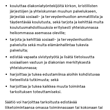
kouluttaa diakoniatyöntekijöitä kirkon, kristillisten
järjestöjen ja yhteiskunnan muuhun palvelukseen,
järjestää sosiaali- ja terveydenhuollon ammatillista ja
täydentävää koulutusta, sekä tarjota ja kehittää muita
koulutusmahdollisuuksia erityisesti yhteiskunnassa
heikommassa asemassa oleville;
tarjota ja kehittää sosiaali- ja terveydenhuollon
palveluita sekä muita elämänhallintaa tukevia
palveluita;
edistää vapaata sivistystyötä ja lisätä tietoisuutta
sosiaalisen vastuun ja diakonian merkityksestä
yhteiskunnassa;
harjoittaa ja tukea edustamiinsa aloihin kohdistuvaa
tieteellistä tutkimusta; sekä
harjoittaa ja tukea kaikkea muuta toimintaa
tarkoituksen toteuttamiseksi.
Säätiö voi harjoittaa tarkoitusta edistävää
liiketoimintaansa omassa toiminnassaan tai kokonaan tai