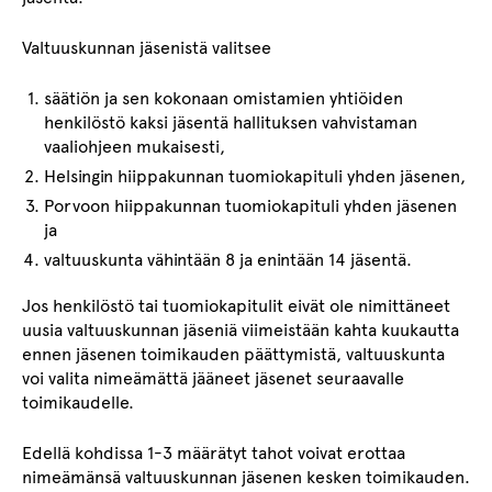
Valtuuskunnan jäsenistä valitsee
säätiön ja sen kokonaan omistamien yhtiöiden
henkilöstö kaksi jäsentä hallituksen vahvistaman
vaaliohjeen mukaisesti,
Helsingin hiippakunnan tuomiokapituli yhden jäsenen,
Porvoon hiippakunnan tuomiokapituli yhden jäsenen
ja
valtuuskunta vähintään 8 ja enintään 14 jäsentä.
Jos henkilöstö tai tuomiokapitulit eivät ole nimittäneet
uusia valtuuskunnan jäseniä viimeistään kahta kuukautta
ennen jäsenen toimikauden päättymistä, valtuuskunta
voi valita nimeämättä jääneet jäsenet seuraavalle
toimikaudelle.
Edellä kohdissa 1-3 määrätyt tahot voivat erottaa
nimeämänsä valtuuskunnan jäsenen kesken toimikauden.