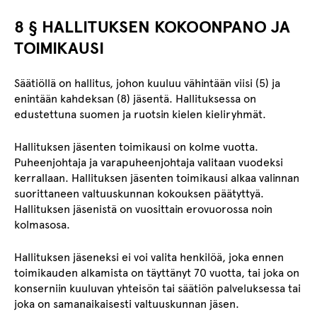
8 § HALLITUKSEN KOKOONPANO JA
TOIMIKAUSI
Säätiöllä on hallitus, johon kuuluu vähintään viisi (5) ja
enintään kahdeksan (8) jäsentä. Hallituksessa on
edustettuna suomen ja ruotsin kielen kieliryhmät.
Hallituksen jäsenten toimikausi on kolme vuotta.
Puheenjohtaja ja varapuheenjohtaja valitaan vuodeksi
kerrallaan. Hallituksen jäsenten toimikausi alkaa valinnan
suorittaneen valtuuskunnan kokouksen päätyttyä.
Hallituksen jäsenistä on vuosittain erovuorossa noin
kolmasosa.
Hallituksen jäseneksi ei voi valita henkilöä, joka ennen
toimikauden alkamista on täyttänyt 70 vuotta, tai joka on
konserniin kuuluvan yhteisön tai säätiön palveluksessa tai
joka on samanaikaisesti valtuuskunnan jäsen.