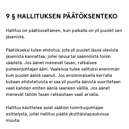
9 § HALLITUKSEN PÄÄTÖKSENTEKO
Hallitus on päätösvaltainen, kun paikalla on yli puolet sen
jäsenistä.
Päätökseksi tulee ehdotus, jota yli puolet läsnä olevista
jäsenistä kannattaa, jollei laissa tai säännöistä toisin
säädetä. Jos äänet menevät tasan, ratkaisee
puheenjohtajan ääni. Vaaleissa tulee valituksi enemmän
kuin puolet ääniä saanut. Jos ensimmäisellä kerralla
kukaan ehdotetuista ei saa yli puolta äänistä suoritetaan
vaali kahden eniten ääniä saaneen välillä. Jos äänet
menevät tällöin tasan ratkaistaan vaali arvalla.
Hallitus käsittelee asiat säätiön toimitusjohtajan
esittelystä, jollei hallitus päätä yksittäistapauksissa
muuta.