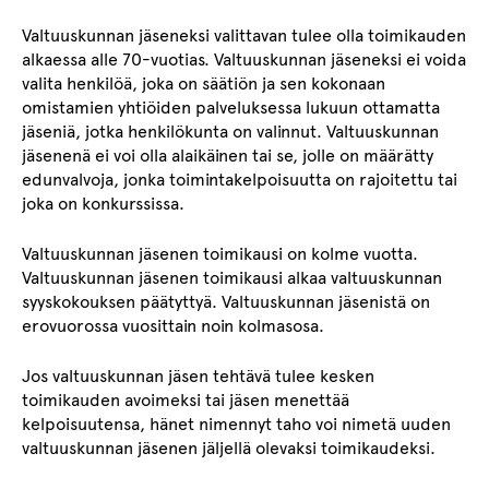
Valtuuskunnan jäseneksi valittavan tulee olla toimikauden
alkaessa alle 70-vuotias. Valtuuskunnan jäseneksi ei voida
valita henkilöä, joka on säätiön ja sen kokonaan
omistamien yhtiöiden palveluksessa lukuun ottamatta
jäseniä, jotka henkilökunta on valinnut. Valtuuskunnan
jäsenenä ei voi olla alaikäinen tai se, jolle on määrätty
edunvalvoja, jonka toimintakelpoisuutta on rajoitettu tai
joka on konkurssissa.
Valtuuskunnan jäsenen toimikausi on kolme vuotta.
Valtuuskunnan jäsenen toimikausi alkaa valtuuskunnan
syyskokouksen päätyttyä. Valtuuskunnan jäsenistä on
erovuorossa vuosittain noin kolmasosa.
Jos valtuuskunnan jäsen tehtävä tulee kesken
toimikauden avoimeksi tai jäsen menettää
kelpoisuutensa, hänet nimennyt taho voi nimetä uuden
valtuuskunnan jäsenen jäljellä olevaksi toimikaudeksi.