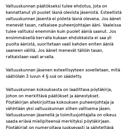
Valtuuskunnan päätökseksi tulee ehdotus, jota on
kannattanut yli puolet läsnä olevista jäsenistä. Esteellistä
valtuuskunnan jäsentä ei pidetä läsnä olevana. Jos äänet
menevät tasan, ratkaisee puheenjohtajan ääni. Vaaleissa
tulee valituksi enemmän kuin puolet ääniä saanut. Jos
ensimmäisellä kerralla kukaan ehdokkaista ei saa yli
puolta äänistä, suoritetaan vaali kahden eniten ääniä
saaneen välillä. Jos äänet menevät tällöin tasan,
ratkaistaan vaali arvalla.
Valtuuskunnan jäsenen esteellisyyteen sovelletaan, mitä
säätiölain 3 luvun 4 §:ssä on säädetty.
Valtuuskunnan kokouksesta on laadittava pöytäkirja,
johon on merkittävä päätökset ja äänestykset.
Pöytäkirjan allekirjoittaa kokouksen puheenjohtaja ja
vähintään yksi valtuuskunnan siihen valitsema jäsen.
Valtuuskunnan jäsenellä ja toimitusjohtajalla on oikeus
saada eriävä mielipiteensä merkityksi pöytäkirjaan.
Pöytäkirjat on numeroitava juoksevasti ja säilytettävä