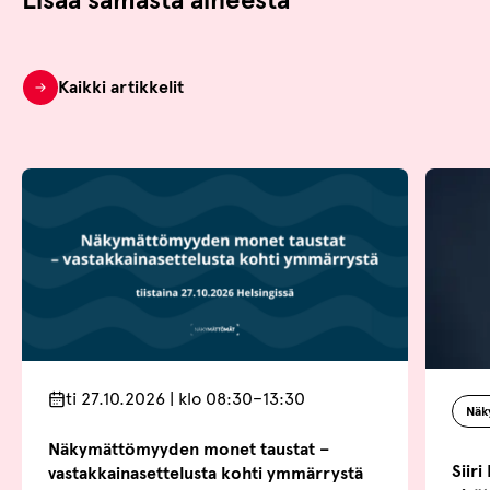
Kaikki artikkelit
ti 27.10.2026 | klo 08:30–13:30
Näk
Näkymättömyyden monet taustat –
Siiri
vastakkainasettelusta kohti ymmärrystä