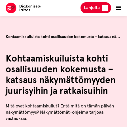
Hyppää
Lahjoita
sisältöön
Kohtaamiskuiluista kohti osallisuuden kokemusta – katsaus näkymättömyyden juurisyihin ja ratkaisuihin
Kohtaamiskuiluista kohti
osallisuuden kokemusta –
katsaus näkymättömyyden
juurisyihin ja ratkaisuihin
Mitä ovat kohtaamiskuilut? Entä mitä on tämän päivän
näkymättömyys? Näkymättömät-ohjelma tarjoaa
vastauksia.