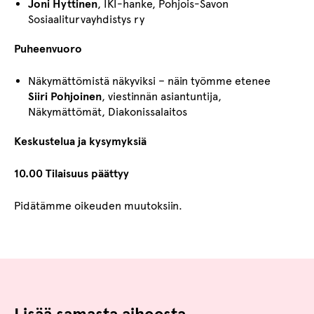
Joni Hyttinen
, IKI-hanke, Pohjois-Savon
Sosiaaliturvayhdistys ry
Puheenvuoro
Näkymättömistä näkyviksi – näin työmme etenee
Siiri Pohjoinen
, viestinnän asiantuntija,
Näkymättömät, Diakonissalaitos
Keskustelua ja kysymyksiä
10.00 Tilaisuus päättyy
Pidätämme oikeuden muutoksiin.
Lisää samasta aiheesta