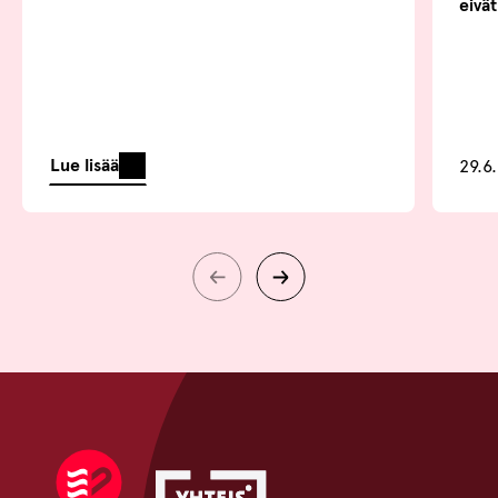
eivä
Lue lisää
29.6