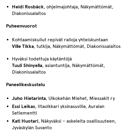
Heidi Rosbäck
, ohjelmajohtaja, Näkymättömät,
Diakonissalaitos
Puheenvuorot
Kohtaamiskuilut repivät railoja yhteiskuntaan
Ville Tikka
, tutkija, Näkymättömät, Diakonissalaitos
Hyväksi todettuja käytäntöjä
Tuuli Shinyella
, asiantuntija, Näkymättömät,
Diakonissalaitos
Paneelikeskustelu
Juho Hietarinta
, Ulkokehän Miehet, Miessakit ry
Essi Leikas
, Iltaolkkari yksinasuville, Auralan
Setlementti
Kati Huotari
, Näkyväksi – askeleita osallisuuteen,
Jyväskylän Suvanto