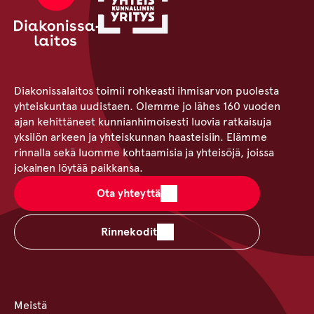
Diakonissalaitos toimii rohkeasti ihmisarvon puolesta
yhteiskuntaa uudistaen. Olemme jo lähes 160 vuoden
ajan kehittäneet kunnianhimoisesti luovia ratkaisuja
yksilön arkeen ja yhteiskunnan haasteisiin. Elämme
rinnalla sekä luomme kohtaamisia ja yhteisöjä, joissa
jokainen löytää paikkansa.
Ota yhteyttä
Rinnekodit
Meistä