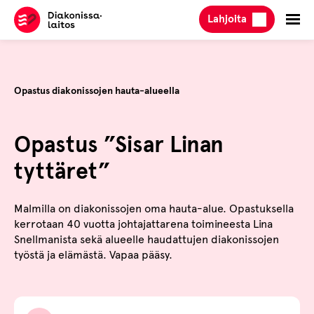
Hyppää
Lahjoita
sisältöön
Opastus diakonissojen hauta-alueella
Opastus ”Sisar Linan
tyttäret”
Malmilla on diakonissojen oma hauta-alue. Opastuksella
kerrotaan 40 vuotta johtajattarena toimineesta Lina
Snellmanista sekä alueelle haudattujen diakonissojen
työstä ja elämästä. Vapaa pääsy.