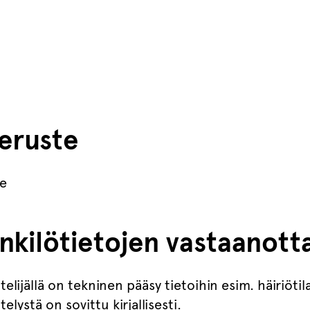
peruste
te
kilötietojen vastaanotta
telijällä on tekninen pääsy tietoihin esim. häiriöti
elystä on sovittu kirjallisesti.