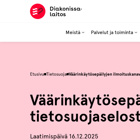
Hyppää
sisältöön
Meistä
Palvelut ja toiminta
Etusivu
Tietosuoja
Väärinkäytösepäilyjen ilmoituskanav
Väärinkäytösepä
tietosuojaselos
Laatimispäivä 16.12.2025