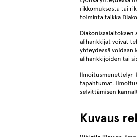
työnsä yhteydessä ha
rikkomuksesta tai rik
toiminta taikka Diak
Diakonissalaitoksen 
alihankkijat voivat t
yhteydessä voidaan k
alihankkijoiden tai s
Ilmoitusmenettelyn ko
tapahtumat. Ilmoitus
selvittämisen kannalta
Kuvaus rek