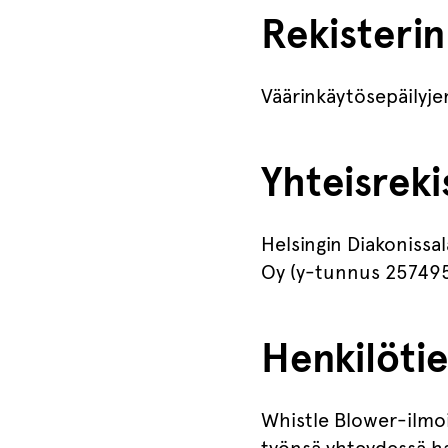
Rekisterin
Väärinkäytösepäilyje
Yhteisreki
Helsingin Diakonissa
Oy (y-tunnus 25749
Henkilötie
Whistle Blower-ilmoi