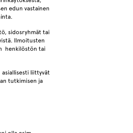
ärinkäytöksestä,
isen edun vastainen
inta.
tö, sidosryhmät tai
yistä. Ilmoitusten
in henkilöstön tai
iallisesti liittyvät
an tutkimisen ja