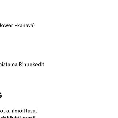
Blower -kanava)
omistama Rinnekodit
s
otka ilmoittavat