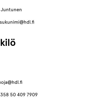
a Juntunen
.sukunimi@hdl.fi
kilö
uoja@hdl.fi
 +358 50 409 7909