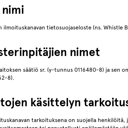
 nimi
n ilmoituskanavan tietosuojaseloste (ns. Whistle 
sterinpitäjien nimet
laitoksen säätiö sr. (y-tunnus 0116480-8) ja sen 
52-8).
tojen käsittelyn tarkoitu
tuskanavan tarkoituksena on suojella henkilöitä, j