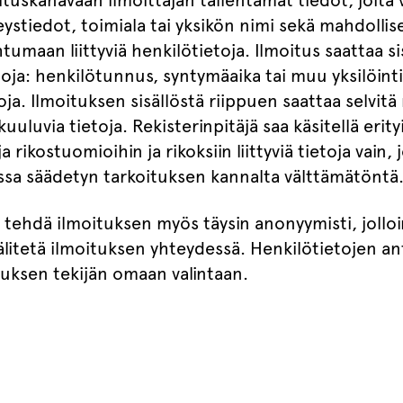
uskanavaan ilmoittajan tallentamat tiedot, joita v
eystiedot, toimiala tai yksikön nimi sekä mahdollis
tumaan liittyviä henkilötietoja. Ilmoitus saattaa 
oja: henkilötunnus, syntymäaika tai muu yksilöinti
ja. Ilmoituksen sisällöstä riippuen saattaa selvitä 
uluvia tietoja. Rekisterinpitäjä saa käsitellä erityi
 rikostuomioihin ja rikoksiin liittyviä tietoja vain, 
issa säädetyn tarkoituksen kannalta välttämätöntä
 tehdä ilmoituksen myös täysin anonyymisti, jollo
i välitetä ilmoituksen yhteydessä. Henkilötietojen
tuksen tekijän omaan valintaan.