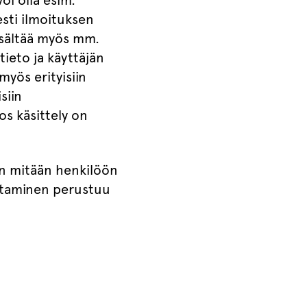
oi olla esim.
esti ilmoituksen
sisältää myös mm.
tieto ja käyttäjän
myös erityisiin
siin
jos käsittely on
.
in mitään henkilöön
 antaminen perustuu