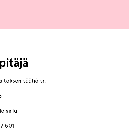
pitäjä
aitoksen säätiö sr.
8
elsinki
7 501