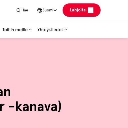
Lahjoita
Hae
Suomi
Töihin meille
Yhteystiedot
an
r -kanava)