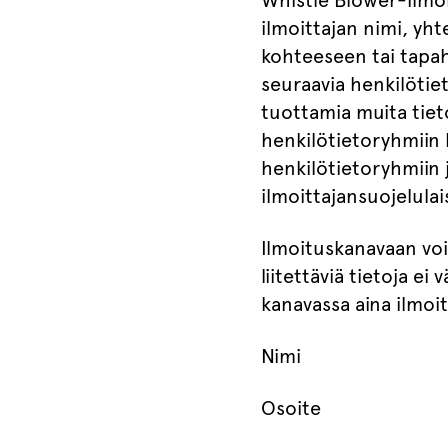
Whistle Blower-ilmoit
ilmoittajan nimi, yht
kohteeseen tai tapah
seuraavia henkilötiet
tuottamia muita tieto
henkilötietoryhmiin ku
henkilötietoryhmiin ja
ilmoittajansuojelula
Ilmoituskanavaan voi
liitettäviä tietoja e
kanavassa aina ilmoi
Nimi
Osoite