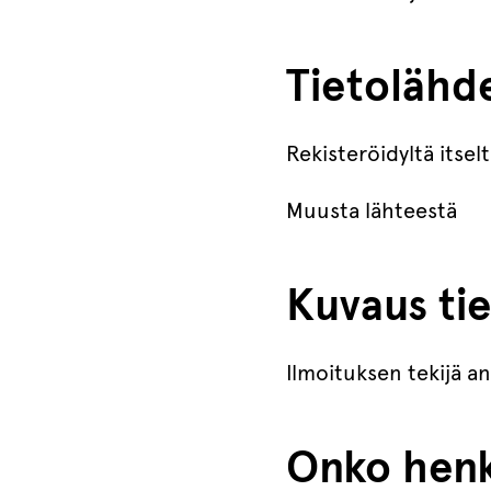
Tietolähd
Rekisteröidyltä itsel
Muusta lähteestä
Kuvaus tie
Ilmoituksen tekijä a
Onko henk