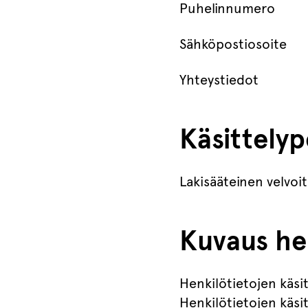
Puhelinnumero
Sähköpostiosoite
Yhteystiedot
Käsittely
Lakisääteinen velvoi
Kuvaus hen
Henkilötietojen käsit
Henkilötietojen käsitt