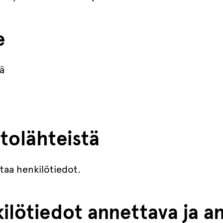
e
tä
tolähteistä
ntaa henkilötiedot.
ilötiedot annettava ja a