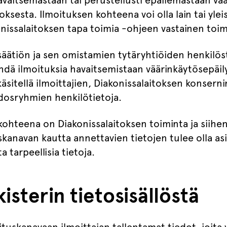
vaitsemastaan tai perustellusti epäilemästään vä
oksesta. Ilmoituksen kohteena voi olla lain tai yle
onissalaitoksen tapa toimia -ohjeen vastainen toim
säätiön ja sen omistamien tytäryhtiöiden henkilös
ehdä ilmoituksia havaitsemistaan väärinkäytösepäil
äsitellä ilmoittajien, Diakonissalaitoksen konsern
idosryhmien henkilötietoja.
hteena on Diakonissalaitoksen toiminta ja siihen as
kanavan kautta annettavien tietojen tulee olla asi
 tarpeellisia tietoja.
isterin tietosisällöstä