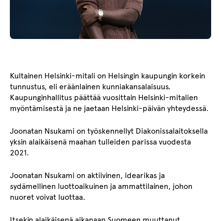
Kultainen Helsinki-mitali on Helsingin kaupungin korkein
tunnustus, eli eräänlainen kunniakansalaisuus.
Kaupunginhallitus päättää vuosittain Helsinki-mitalien
myöntämisestä ja ne jaetaan Helsinki-päivän yhteydessä.
Joonatan Nsukami on työskennellyt Diakonissalaitoksella
yksin alaikäisenä maahan tulleiden parissa vuodesta
2021.
Joonatan Nsukami on aktiivinen, idearikas ja
sydämellinen luottoaikuinen ja ammattilainen, johon
nuoret voivat luottaa.
Itsekin alaikäisenä aikanaan Suomeen muuttanut