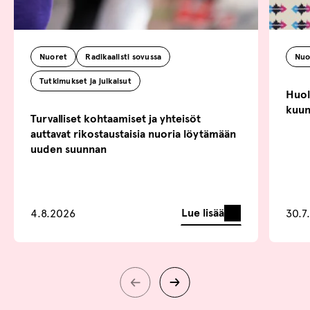
Nuoret
Radikaalisti sovussa
Nuo
Tutkimukset ja julkaisut
Huoli
kuun
Turvalliset kohtaamiset ja yhteisöt
auttavat rikostaustaisia nuoria löytämään
uuden suunnan
Lue lisää
4.8.2026
30.7