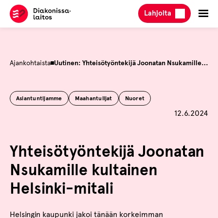
Hyppää
Lahjoita
sisältöön
Ajankohtaista
Uutinen: Yhteisötyöntekijä Joonatan Nsukamille kultainen Helsinki-mitali
Asiantuntijamme
Maahantulijat
Nuoret
Julkaistu
12.6.2024
Yhteisötyöntekijä Joonatan
Nsukamille kultainen
Helsinki-mitali
Helsingin kaupunki jakoi tänään korkeimman