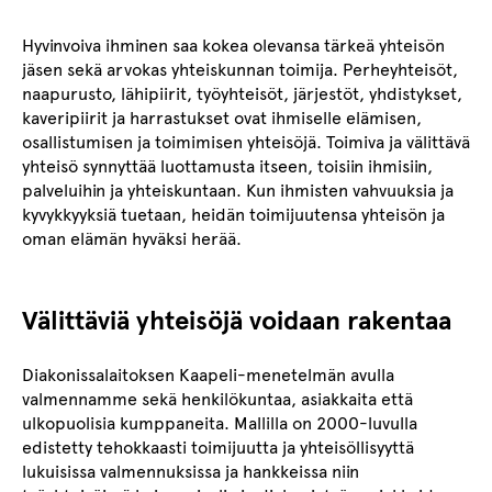
Hyvinvoiva ihminen saa kokea olevansa tärkeä yhteisön
jäsen sekä arvokas yhteiskunnan toimija. Perheyhteisöt,
naapurusto, lähipiirit, työyhteisöt, järjestöt, yhdistykset,
kaveripiirit ja harrastukset ovat ihmiselle elämisen,
osallistumisen ja toimimisen yhteisöjä. Toimiva ja välittävä
yhteisö synnyttää luottamusta itseen, toisiin ihmisiin,
palveluihin ja yhteiskuntaan. Kun ihmisten vahvuuksia ja
kyvykkyyksiä tuetaan, heidän toimijuutensa yhteisön ja
oman elämän hyväksi herää.
Välittäviä yhteisöjä voidaan rakentaa
Diakonissalaitoksen Kaapeli-menetelmän avulla
valmennamme sekä henkilökuntaa, asiakkaita että
ulkopuolisia kumppaneita. Mallilla on 2000-luvulla
edistetty tehokkaasti toimijuutta ja yhteisöllisyyttä
lukuisissa valmennuksissa ja hankkeissa niin