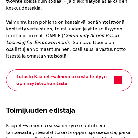
työyhteisöissä kuin sosiaali- ja diakoniatyön asiakkaiden
keskuudessakin.
Valmennuksen pohjana on kansainvälisenä yhteistyönä
kehitetty vertaistuen, toimijuuden ja yhteisöllisyyden
tuottamisen malli CABLE (
Community Action Based
Learning for Empowerment
). Sen tavoitteena on
osallistujien voimaantuminen, osallisuus ja vastuunotto
itsestä ja omasta yhteisöstä.
Tutustu Kaapeli-valmennuksesta tehtyyn
opinnäytetyöhön tästä
Toimijuuden edistäjä
Kaapeli-valmennuksessa on kyse muutokseen
tähtäävästä yhteisölähtöisestä oppimisprosessista, jonka