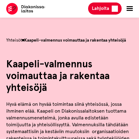
Hyppää
Lahjoita
sisältöön
Yhteisöt
Kaapeli-valmennus voimauttaa ja rakentaa yhteisöjä
Kaapeli-valmennus
voimauttaa ja rakentaa
yhteisöjä
Hyvä elämä on hyvää toimintaa siinä yhteisössä, jossa
ihminen elää. Kaapeli on Diakonissalaitoksen tuottama
valmennusmenetelmä, jonka avulla edistetään
toimijuutta ja yhteisöllisyyttä. Valmennuksilla tähdätään
systemaattisiin ja kestäviin muutoksiin organisaatioiden
rakenteissa ja toimintakulttuureissa sekä työntekijöiden