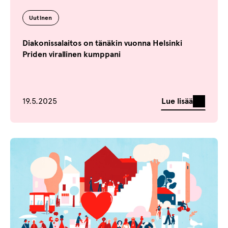
Uutinen
Diakonissalaitos on tänäkin vuonna Helsinki
Priden virallinen kumppani
Julkaistu
Lue lisää
19.5.2025