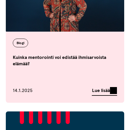
Blogi
Kuinka mentorointi voi edistää ihmisarvoista
elämää?
Julkaistu
Lue lisää
14.1.2025