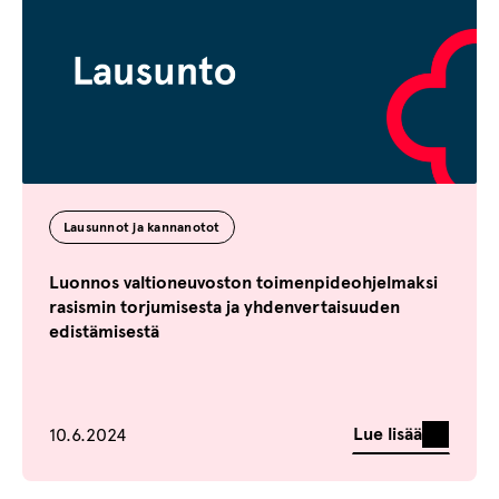
Lausunnot ja kannanotot
Luonnos valtioneuvoston toimenpideohjelmaksi
rasismin torjumisesta ja yhdenvertaisuuden
edistämisestä
Julkaistu
Lue lisää
10.6.2024