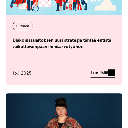
Uutinen
Diakonissalaitoksen uusi strategia tähtää entistä
vaikuttavampaan ihmisarvotyöhön
Julkaistu
Lue lisää
16.1.2025