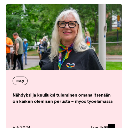
Blogi
Nähdyksi ja kuulluksi tuleminen omana itsenään
on kaiken olemisen perusta – myös työelämässä
Julkaistu
Lue lisää
6.6.2024