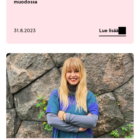
muodossa
Julkaistu
Lue lisää
31.8.2023