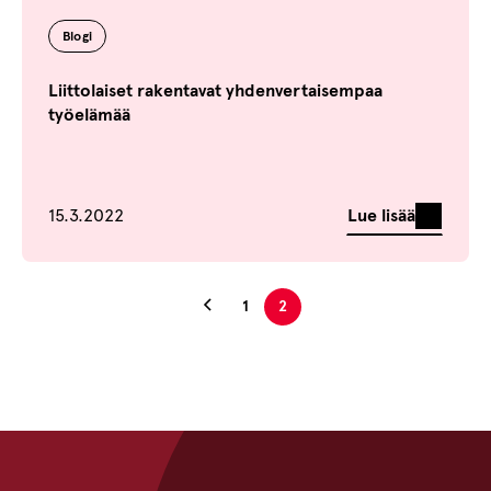
Blogi
Liittolaiset rakentavat yhdenvertaisempaa
työelämää
Julkaistu
Lue lisää
15.3.2022
Edellinen sivu
1
2