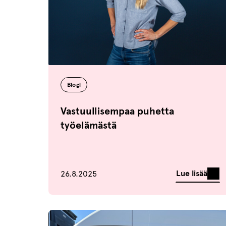
Blogi
Vastuullisempaa puhetta
työelämästä
Julkaistu
Lue lisää
26.8.2025