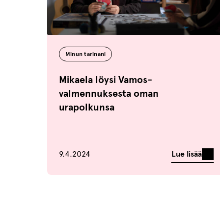
Minun tarinani
Mikaela löysi Vamos-
valmennuksesta oman
urapolkunsa
Julkaistu
Lue lisää
9.4.2024