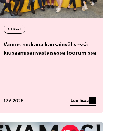
Artikkeli
Vamos mukana kansainvälisessä
kiusaamisenvastaisessa foorumissa
Julkaistu
Lue lisää
19.6.2025