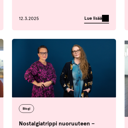
Julkaistu
Lue lisää
12.3.2025
Blogi
Nostalgiatrippi nuoruuteen –