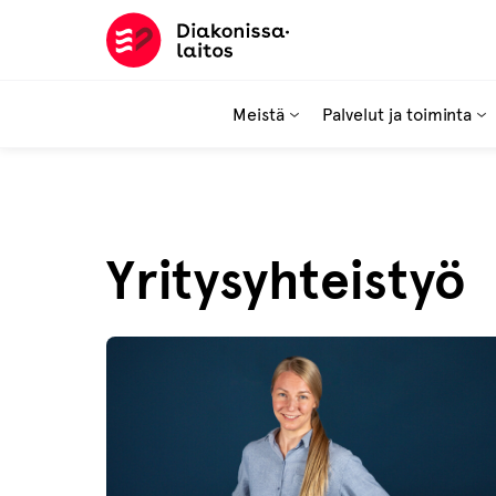
Hyppää
sisältöön
Meistä
Palvelut ja toiminta
Aihealueet:
Yritysyhteistyö
Arkisto