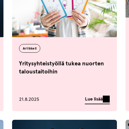
Artikkeli
Yritysyhteistyöllä tukea nuorten
taloustaitoihin
Julkaistu
Lue lisää
21.8.2025