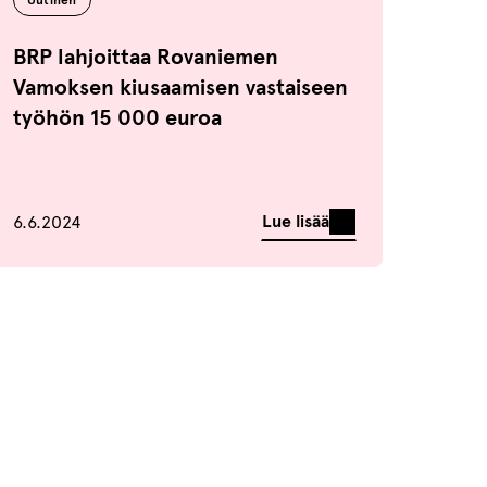
Uutinen
BRP lahjoittaa Rovaniemen
Vamoksen kiusaamisen vastaiseen
työhön 15 000 euroa
Julkaistu
Lue lisää
6.6.2024