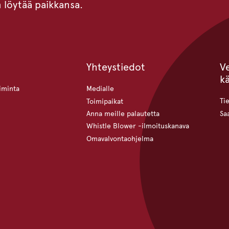
n löytää paikkansa.
Yhteystiedot
V
k
iminta
Medialle
Ti
Toimipaikat
Sa
Anna meille palautetta
Whistle Blower -ilmoituskanava
Omavalvontaohjelma