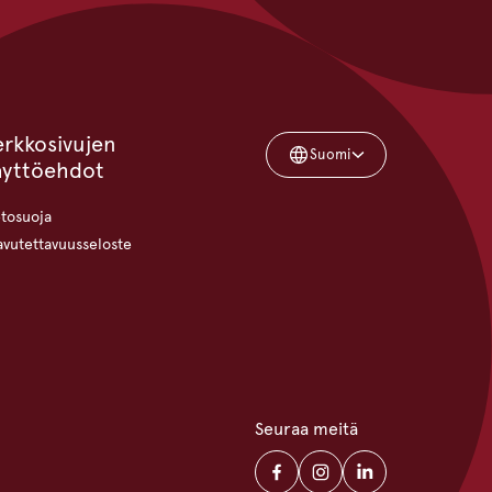
erkkosivujen
Suomi
äyttöehdot
etosuoja
avutettavuusseloste
Seuraa meitä