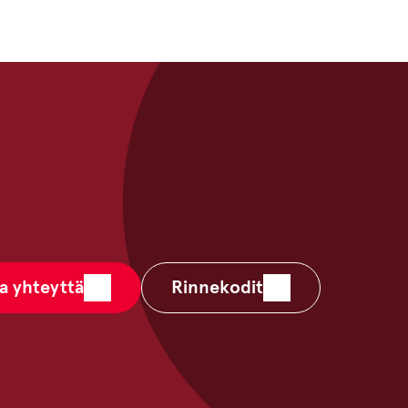
a yhteyttä
Rinnekodit