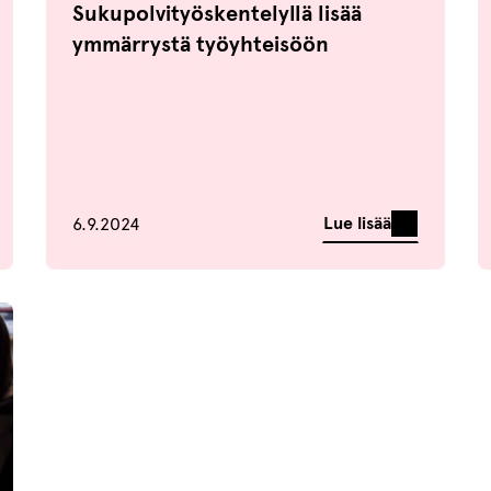
Sukupolvityöskentelyllä lisää
ymmärrystä työyhteisöön
Julkaistu
Lue lisää
6.9.2024