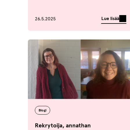
Julkaistu
Lue lisää
26.5.2025
Blogi
Rekrytoija, annathan