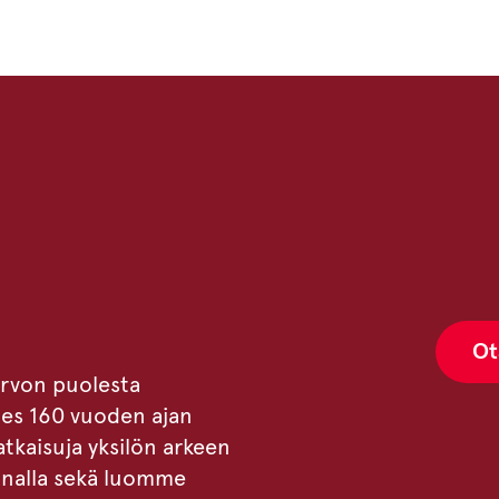
Ot
arvon puolesta
hes 160 vuoden ajan
tkaisuja yksilön arkeen
innalla sekä luomme