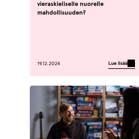
vieraskieliselle nuorelle
mahdollisuuden?
Julkaistu
Lue lisää
19.12.2024