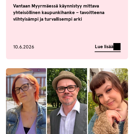
Vantaan Myyrmäessä käynnistyy mittava
yhteisöllinen kaupunkihanke – tavoitteena
viihtyisämpi ja turvallisempi arki
Julkaistu
Lue lisää
10.6.2026