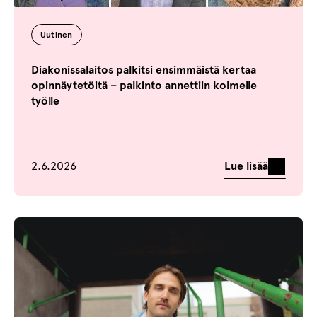
Uutinen
Diakonissalaitos palkitsi ensimmäistä kertaa
opinnäytetöitä – palkinto annettiin kolmelle
työlle
Julkaistu
Lue lisää
2.6.2026