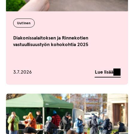
Uutinen
Diakonissalaitoksen ja Rinnekotien
vastuullisuustyön kohokohtia 2025
Julkaistu
Lue lisää
3.7.2026