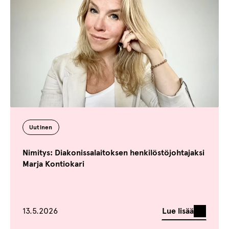
Uutinen
Nimitys: Diakonissalaitoksen henkilöstöjohtajaksi
Marja Kontiokari
Julkaistu
Lue lisää
13.5.2026