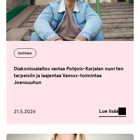
Uutinen
Diakonissalaitos vastaa Pohjois-Karjalan nuorten
tarpeisiin ja laajentaa Vamos-toimintaa
Joensuuhun
Julkaistu
Lue lisää
21.5.2026