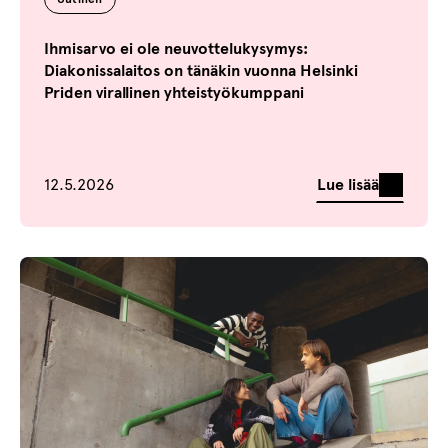
Ihmisarvo ei ole neuvottelukysymys:
Diakonissalaitos on tänäkin vuonna Helsinki
Priden virallinen yhteistyökumppani
Julkaistu
Lue lisää
12.5.2026