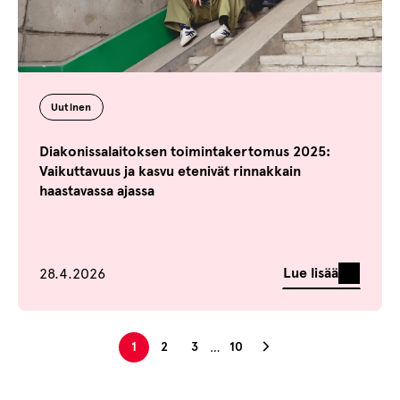
Uutinen
Diakonissalaitoksen toimintakertomus 2025:
Vaikuttavuus ja kasvu etenivät rinnakkain
haastavassa ajassa
Julkaistu
Lue lisää
28.4.2026
Seuraava sivu
1
2
3
10
…