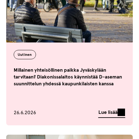
Uutinen
Millainen yhteisöllinen paikka Jyväskylään
tarvitaan? Diakonissalaitos käynnistää D-aseman
suunnittelun yhdessä kaupunkilaisten kanssa
Julkaistu
Lue lisää
26.6.2026