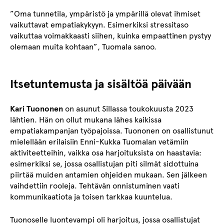
”Oma tunnetila, ympäristö ja ympärillä olevat ihmiset
vaikuttavat empatiakykyyn. Esimerkiksi stressitaso
vaikuttaa voimakkaasti siihen, kuinka empaattinen pystyy
olemaan muita kohtaan”, Tuomala sanoo.
Itsetuntemusta ja sisältöä päivään
Kari Tuononen
on asunut Sillassa toukokuusta 2023
lähtien. Hän on ollut mukana lähes kaikissa
empatiakampanjan työpajoissa. Tuononen on osallistunut
mielellään erilaisiin Enni-Kukka Tuomalan vetämiin
aktiviteetteihin, vaikka osa harjoituksista on haastavia:
esimerkiksi se, jossa osallistujan piti silmät sidottuina
piirtää muiden antamien ohjeiden mukaan. Sen jälkeen
vaihdettiin rooleja. Tehtävän onnistuminen vaati
kommunikaatiota ja toisen tarkkaa kuuntelua.
Tuonoselle luontevampi oli harjoitus, jossa osallistujat