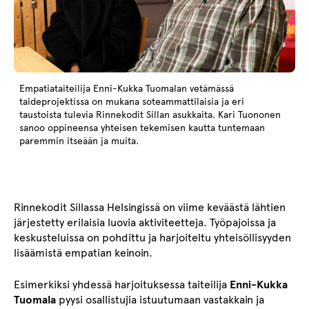
Empatiataiteilija Enni-Kukka Tuomalan vetämässä
taideprojektissa on mukana soteammattilaisia ja eri
taustoista tulevia Rinnekodit Sillan asukkaita. Kari Tuononen
sanoo oppineensa yhteisen tekemisen kautta tuntemaan
paremmin itseään ja muita.
Rinnekodit Sillassa Helsingissä on viime keväästä lähtien
järjestetty erilaisia luovia aktiviteetteja. Työpajoissa ja
keskusteluissa on pohdittu ja harjoiteltu yhteisöllisyyden
lisäämistä empatian keinoin.
Esimerkiksi yhdessä harjoituksessa taiteilija
Enni-Kukka
Tuomala
pyysi osallistujia istuutumaan vastakkain ja