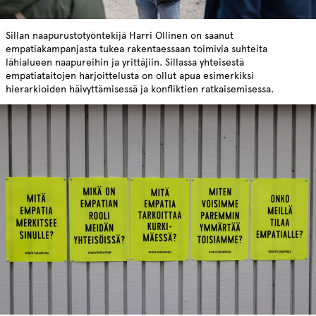
Sillan naapurustotyöntekijä Harri Ollinen on saanut
empatiakampanjasta tukea rakentaessaan toimivia suhteita
lähialueen naapureihin ja yrittäjiin. Sillassa yhteisestä
empatiataitojen harjoittelusta on ollut apua esimerkiksi
hierarkioiden häivyttämisessä ja konfliktien ratkaisemisessa.