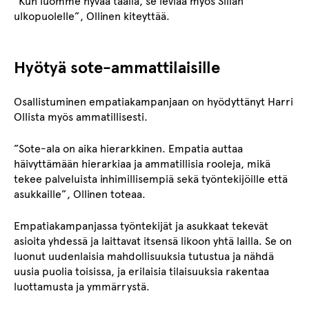
”Kun luomme hyvää täällä, se leviää myös Sillan
ulkopuolelle”, Ollinen kiteyttää.
Hyötyä sote-ammattilaisille
Osallistuminen empatiakampanjaan on hyödyttänyt Harri
Ollista myös ammatillisesti.
”Sote-ala on aika hierarkkinen. Empatia auttaa
häivyttämään hierarkiaa ja ammatillisia rooleja, mikä
tekee palveluista inhimillisempiä sekä työntekijöille että
asukkaille”, Ollinen toteaa.
Empatiakampanjassa työntekijät ja asukkaat tekevät
asioita yhdessä ja laittavat itsensä likoon yhtä lailla. Se on
luonut uudenlaisia mahdollisuuksia tutustua ja nähdä
uusia puolia toisissa, ja erilaisia tilaisuuksia rakentaa
luottamusta ja ymmärrystä.