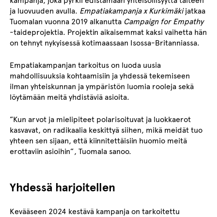
kampanja, joka pyrkii edistämään yhteisöllisyyttä taiteen
ja luovuuden avulla.
Empatiakampanja x Kurkimäki
jatkaa
Tuomalan vuonna 2019 alkanutta
Campaign for Empathy
-taideprojektia. Projektin aikaisemmat kaksi vaihetta hän
on tehnyt nykyisessä kotimaassaan Isossa-Britanniassa.
Empatiakampanjan tarkoitus on luoda uusia
mahdollisuuksia kohtaamisiin ja yhdessä tekemiseen
ilman yhteiskunnan ja ympäristön luomia rooleja sekä
löytämään meitä yhdistäviä asioita.
”Kun arvot ja mielipiteet polarisoituvat ja luokkaerot
kasvavat, on radikaalia keskittyä siihen, mikä meidät tuo
yhteen sen sijaan, että kiinnitettäisiin huomio meitä
erottaviin asioihin”, Tuomala sanoo.
Yhdessä harjoitellen
Kevääseen 2024 kestävä kampanja on tarkoitettu