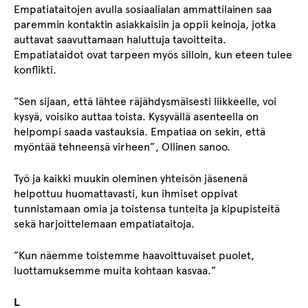
Empatiataitojen avulla sosiaalialan ammattilainen saa
paremmin kontaktin asiakkaisiin ja oppii keinoja, jotka
auttavat saavuttamaan haluttuja tavoitteita.
Empatiataidot ovat tarpeen myös silloin, kun eteen tulee
konflikti.
”Sen sijaan, että lähtee räjähdysmäisesti liikkeelle, voi
kysyä, voisiko auttaa toista. Kysyvällä asenteella on
helpompi saada vastauksia. Empatiaa on sekin, että
myöntää tehneensä virheen”, Ollinen sanoo.
Työ ja kaikki muukin oleminen yhteisön jäsenenä
helpottuu huomattavasti, kun ihmiset oppivat
tunnistamaan omia ja toistensa tunteita ja kipupisteitä
sekä harjoittelemaan empatiataitoja.
”Kun näemme toistemme haavoittuvaiset puolet,
luottamuksemme muita kohtaan kasvaa.”
L