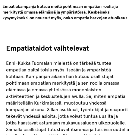
Empatiakampanja kutsuu meitä pohtimaan empatian roolia ja
merkitystä omassa elämässä ja ympäristössä. Keskeiseksi
kysymykseksi on noussut myös, onko empatia harvojen etuoikeus.
Empatiataidot vaihtelevat
Enni-Kukka Tuomalan mielestä on tärkeää tuntea
empatiaa paitsi toisia myös itseään ja ympäristöä
kohtaan. Kampanjan aikana hän kutsuu osallistujat
pohtimaan empatian merkitystä ja sen roolia omassa
elämässä ja omassa yhteisössä monenlaisten
aktiviteettien ja keskustelujen avulla. Se, miten empatia
määritellään Kurkimäessä, muotoutuu yhdessä
kampanjan aikana. Sillan asukkaat, työntekijät ja naapurit
tekevät yhdessä asioita, jotka voivat tuntua uusilta ja
jotka haastavat astumaan mukavuusalueen ulkopuolelle.
Samalla osallistujat tutustuvat itseensä ja toisiinsa uudella