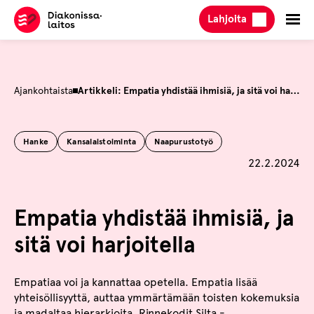
Hyppää
Lahjoita
sisältöön
Ajankohtaista
Artikkeli: Empatia yhdistää ihmisiä, ja sitä voi harjoitella
Hanke
Kansalaistoiminta
Naapurustotyö
Julkaistu
22.2.2024
Empatia yhdistää ihmisiä, ja
sitä voi harjoitella
Empatiaa voi ja kannattaa opetella. Empatia lisää
yhteisöllisyyttä, auttaa ymmärtämään toisten kokemuksia
ja madaltaa hierarkioita. Rinnekodit Silta -