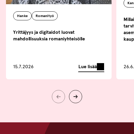
Kan
Hanke
Romanityö
Mill
tarv
Yrittäjyys ja digitaidot luovat
asem
mahdollisuuksia romaniyhteisölle
kaup
Lue lisää
15.7.2026
26.6