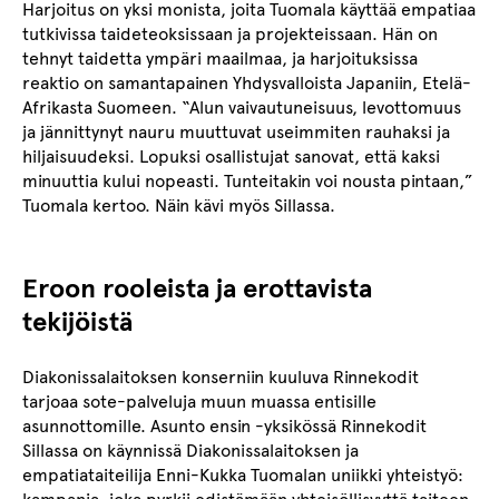
Harjoitus on yksi monista, joita Tuomala käyttää empatiaa
tutkivissa taideteoksissaan ja projekteissaan. Hän on
tehnyt taidetta ympäri maailmaa, ja harjoituksissa
reaktio on samantapainen Yhdysvalloista Japaniin, Etelä-
Afrikasta Suomeen. “Alun vaivautuneisuus, levottomuus
ja jännittynyt nauru muuttuvat useimmiten rauhaksi ja
hiljaisuudeksi. Lopuksi osallistujat sanovat, että kaksi
minuuttia kului nopeasti. Tunteitakin voi nousta pintaan,”
Tuomala kertoo. Näin kävi myös Sillassa.
Eroon rooleista ja erottavista
tekijöistä
Diakonissalaitoksen konserniin kuuluva Rinnekodit
tarjoaa sote-palveluja muun muassa entisille
asunnottomille. Asunto ensin -yksikössä Rinnekodit
Sillassa on käynnissä Diakonissalaitoksen ja
empatiataiteilija Enni-Kukka Tuomalan uniikki yhteistyö: