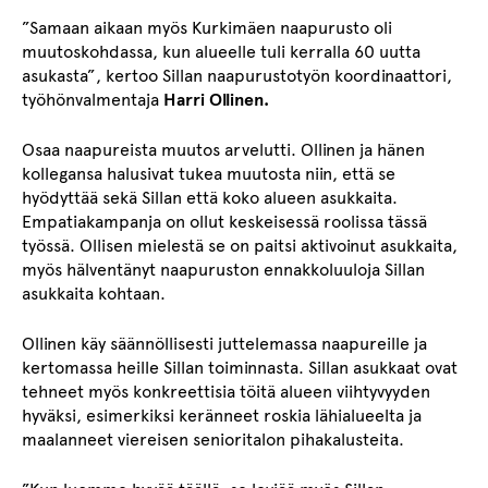
”Samaan aikaan myös Kurkimäen naapurusto oli
muutoskohdassa, kun alueelle tuli kerralla 60 uutta
asukasta”, kertoo Sillan naapurustotyön koordinaattori,
työhönvalmentaja
Harri Ollinen.
Osaa naapureista muutos arvelutti. Ollinen ja hänen
kollegansa halusivat tukea muutosta niin, että se
hyödyttää sekä Sillan että koko alueen asukkaita.
Empatiakampanja on ollut keskeisessä roolissa tässä
työssä. Ollisen mielestä se on paitsi aktivoinut asukkaita,
myös hälventänyt naapuruston ennakkoluuloja Sillan
asukkaita kohtaan.
Ollinen käy säännöllisesti juttelemassa naapureille ja
kertomassa heille Sillan toiminnasta. Sillan asukkaat ovat
tehneet myös konkreettisia töitä alueen viihtyvyyden
hyväksi, esimerkiksi keränneet roskia lähialueelta ja
maalanneet viereisen senioritalon pihakalusteita.