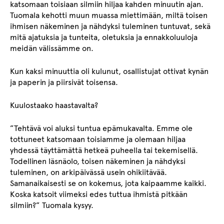
katsomaan toisiaan silmiin hiljaa kahden minuutin ajan.
Tuomala kehotti muun muassa miettimään, miltä toisen
ihmisen näkeminen ja nähdyksi tuleminen tuntuvat, sekä
mitä ajatuksia ja tunteita, oletuksia ja ennakkoluuloja
meidän välissämme on.
Kun kaksi minuuttia oli kulunut, osallistujat ottivat kynän
ja paperin ja piirsivät toisensa.
Kuulostaako haastavalta?
”Tehtävä voi aluksi tuntua epämukavalta. Emme ole
tottuneet katsomaan toisiamme ja olemaan hiljaa
yhdessä täyttämättä hetkeä puheella tai tekemisellä.
Todellinen läsnäolo, toisen näkeminen ja nähdyksi
tuleminen, on arkipäivässä usein ohikiitävää.
Samanaikaisesti se on kokemus, jota kaipaamme kaikki.
Koska katsoit viimeksi edes tuttua ihmistä pitkään
silmiin?” Tuomala kysyy.