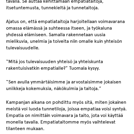
tavalla. Se auttaa kehittämään empatiataitoja,
itsetuntemusta, tunnekieltä ja tunnetaitoja.
Ajatus on, että empatiataitoja harjoitellaan voimavarana
omassa elämässä ja suhteessa itseen, ja työkaluna
yhdessä elämiseen. Samalla rakennetaan uusia
mielikuvia, unelmia ja toiveita niin omalle kuin yhteisön
tulevaisuudelle.
“Mitä jos tulevaisuuden yhteisö ja yhteiskunta
rakentuisivatkin empatialle?” Tuomala kysyy.
“Sen avulla ymmärtäisimme ja arvostaisimme jokaisen
uniikkeja kokemuksia, näkökulmia ja taitoja.”
Kampanjan aikana on pohdittu myös sitä, miten jokainen
meistä voi luoda tunnetiloja, joissa empatiaa voisi syntyä.
Empatia on nimittäin voimavara ja taito, jota voi käyttää
monella tavalla. Empatiataitomme myös vaihtelevat
tilanteen mukaan.