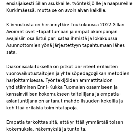
ensisijaisesti Sillan asukkaille, työntekijöille ja naapureille
Kurkimäessä, mutta se on avoin aivan kaikille.
Kiinnostusta on herännytkin: Toukokuussa 2023 Sillan
Avoimet ovet -tapahtumaan ja empatiakampanjan
avajaisiin osallistui pari sataa ihmistä ja lokakuussa
Asunnottomien yönä järjestettyyn tapahtumaan lähes
sata.
Diakonissalaitoksella on pitkät perinteet erilaisten
vuorovaikutustaitojen ja yhteisöpedagogiikan metodien
harjoittamisessa. Työntekijöiden ammattitaidon
yhdistäminen Enni-Kukka Tuomalan osaamiseen ja
kansainvälisen kokemukseen taiteilijana ja empatia-
asiantuntijana on antanut mahdollisuuden kokeilla ja
kehittää erilaisia toimintatapoja.
Empatia tarkoittaa sitä, että yrittää ymmärtää toisen
kokemuksia, näkemyksiä ja tunteita.