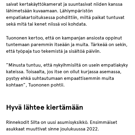
saivat kertakäyttökamerat ja suuntasivat niiden kanssa
lähimetsään kuvaamaan. Lähiympäristön
empatiakartoituksessa pohdittiin, miltä paikat tuntuvat
sekä mitä tai kenet niissä voi kohdata.
Tuononen kertoo, että on kampanjan ansiosta oppinut
tuntemaan paremmin itseään ja muita. Tärkeää on sekin,
että työpaja tuo tekemistä ja sisältöä päiviin.
”Minusta tuntuu, että nykyihmisiltä on usein empatiakyky
kateissa. Toisaalta, jos itse on ollut kurjassa asemassa,
pystyy ehkä suhtautumaan empaattisemmin muita
kohtaan”, Tuononen pohtii.
Hyvä lähtee kiertämään
Rinnekodit Silta on uusi asumisyksikkö. Ensimmäiset
asukkaat muuttivat sinne joulukuussa 2022.