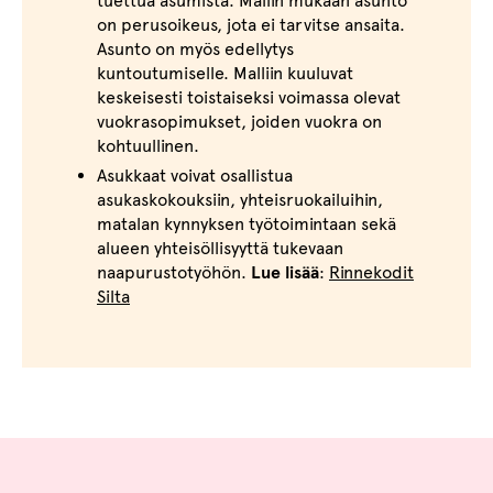
tuettua asumista. Mallin mukaan asunto
on perusoikeus, jota ei tarvitse ansaita.
Asunto on myös edellytys
kuntoutumiselle. Malliin kuuluvat
keskeisesti toistaiseksi voimassa olevat
vuokrasopimukset, joiden vuokra on
kohtuullinen.
Asukkaat voivat osallistua
asukaskokouksiin, yhteisruokailuihin,
matalan kynnyksen työtoimintaan sekä
alueen yhteisöllisyyttä tukevaan
naapurustotyöhön.
Lue lisää
:
Rinnekodit
Silta