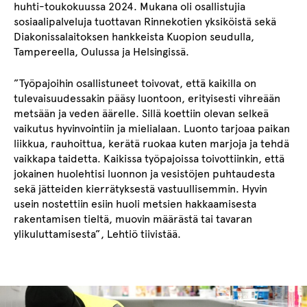
huhti-toukokuussa 2024. Mukana oli osallistujia
sosiaalipalveluja tuottavan Rinnekotien yksiköistä sekä
Diakonissalaitoksen hankkeista Kuopion seudulla,
Tampereella, Oulussa ja Helsingissä.
”Työpajoihin osallistuneet toivovat, että kaikilla on
tulevaisuudessakin pääsy luontoon
, erityisesti vihreään
metsään
ja veden äärell
e
. Sillä koettiin olevan selkeä
vaikutus hyvinvointiin ja mielialaan. Luonto tarjoaa paikan
liikkua, rauhoittua, kerätä ruokaa kuten marjoja ja tehdä
vaikkapa taidetta. Kaikissa työpajoissa toivottiinkin, että
jokainen huolehtisi luonnon ja vesistöjen puhtaudesta
sekä jätteiden kierrätyksestä vastuullisemmin. Hyvin
usein nostettiin esiin huoli metsien hakkaamisesta
rakentamisen tieltä, muovin määrästä tai tavaran
ylikuluttamisesta”, Lehtiö tiivistää.