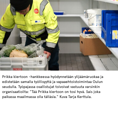
Prikka kiertoon -hankkeessa hyödynnetään ylijäämäruokaa ja
edistetään samalla työllisyyttä ja vapaaehtoistoimintaa Oulun
seudulla. Työpajassa osallistujat toivoivat vastuuta varsinkin
organisaatioilta: ”Tää Prikka kiertoon on tosi hyvä. Sais joka
paikassa maailmassa olla tälläsia.” Kuva Tarja Kerttula.