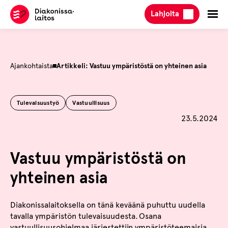
Hyppää
Lahjoita
sisältöön
Ajankohtaista
Artikkeli: Vastuu ympäristöstä on yhteinen asia
Tulevaisuustyö
Vastuullisuus
Julkaistu
23.5.2024
Vastuu ympäristöstä on
yhteinen asia
Diakonissalaitoksella
on tänä keväänä puhuttu uudella
tavalla ympäristön tulevaisuudesta. Osana
vastuullisuusohjelmaa järjestettiin ympäristöteemaisia