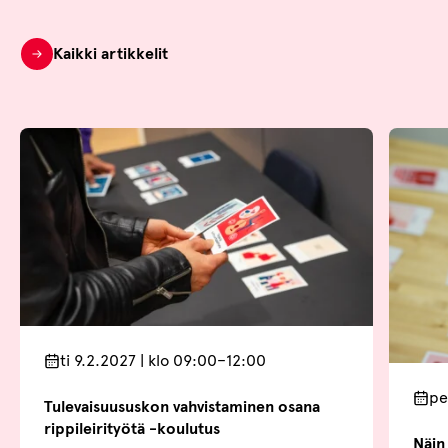
Kaikki artikkelit
ti 9.2.2027 | klo 09:00–12:00
pe
Tulevaisuususkon vahvistaminen osana
rippileirityötä -koulutus
Näin 