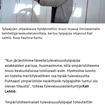
Työpajojen ohjauksessa hyödynnettiin muun muassa Ilmiöasemalle
kehitettyjä keskustelukortteja, kertoo työpajoja ohjannut Kati
Lehtiö. Kuva Pauliina Karhu.
”Kun järjestimme talvella tulevaisuustyöpajoja
asiakkaiden parissa, huomasimme, että ympäristöteema
nousi keskusteluissa toistuvasti esiin.
Hyvinvoiva
luonto
o
n
todella merkityksellinen osa hyvää tulevaisuutta.
Puhtaasti ympäristöön keskittyviin työpajoihin tuntui siis
olevan tilausta”
, toteaa tulevaisuusasiantuntija
Kati
Lehtiö
.
Ympäristöteemaiset tulevaisuustyöpajat toteutettiin