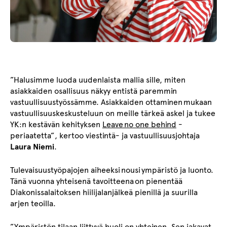
”Halusimme luoda uudenlaista mallia sille, miten
asiakkaiden osallisuus näkyy entistä paremmin
vastuullisuustyössämme. Asiakkaiden ottaminen mukaan
vastuullisuuskeskusteluun on meille tärkeä askel ja tukee
YK:n kestävän kehityksen
Leave no one behind
-
periaatetta”, kertoo viestintä- ja vastuullisuusjohtaja
Laura Niemi
.
Tulevaisuustyöpajojen aiheeksi nousi ympäristö ja luonto.
Tänä vuonna yhteisenä tavoitteena on pienentää
Diakonissalaitoksen hiilijalanjälkeä pienillä ja suurilla
arjen teoilla.
”Ympäristön tilaan liittyvä huoli on yhteinen. Sen jakavat