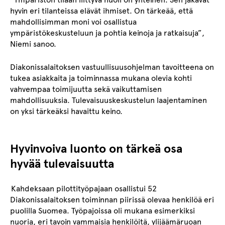
hyvin eri tilanteissa elävät ihmiset. On tärkeää, että
mahdollisimman moni voi osallistua
ympäristökeskusteluun ja pohtia keinoja ja ratkaisuja”,
Niemi sanoo.
Diakonissalaitoksen vastuullisuusohjelman tavoitteena on
tukea asiakkaita ja toiminnassa mukana olevia kohti
vahvempaa toimijuutta sekä vaikuttamisen
mahdollisuuksia. Tulevaisuuskeskustelun laajentaminen
on yksi tärkeäksi havaittu keino.
Hyvinvoiva luonto on tärkeä osa
hyvää tulevaisuutta
Kahdeksaan pilottityöpajaan osallistui 52
Diakonissalaitoksen toiminnan piirissä olevaa henkilöä eri
puolilla Suomea.
Työpajoissa oli mukana esimerkiksi
nuoria,
eri tavoin
vammaisia
henkilöitä
, ylijäämäruoan