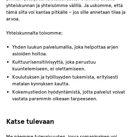
yhteiskunnan ja yhteisömme välillä. Ja uskomme, että
tämä silta voi kantaa pitkälle – jos sille annetaan tilaa ja
arvoa.
Yhteiskunnalta toivomme:
Yhden luukun palvelumallia, joka helpottaa arjen
asioiden hoitoa.
Kulttuurisensitiivisyyttä, joka perustuu
kuuntelemiseen, ei olettamiseen.
Koulutuksen ja työllisyyden tukemista, erityisesti
matalan kynnyksen kautta.
Kokemustiedon hyödyntämistä, jotta palvelut voivat
vastata paremmin oikeaan tarpeeseen.
Katse tulevaan
Me näemme tulevaisuuden, jossa romaninainen voi