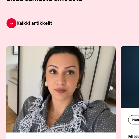
Kaikki artikkelit
Han
Mikä