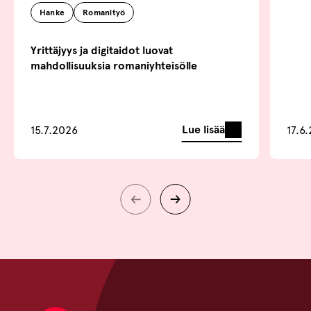
Hanke
Romanityö
Yrittäjyys ja digitaidot luovat
mahdollisuuksia romaniyhteisölle
Lue lisää
15.7.2026
17.6