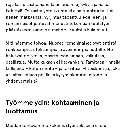
rajalla. Toisaalta hänellä on unelmia, kykyjä ja halua
kehittyä. Toisaalta yhteiskunta ei aina tunnista tai tue
hänen matkaansa. Syrjintää tapahtuu edelleen, ja
romaninaiset joutuvat monesti tekemään tuplatyön
päästäkseen samoihin mahdollisuuksiin kuin muut.
Silti näemme toivoa. Nuoret romaninaiset ovat entistä
rohkeampia, uteliaampia ja avoimempia uudelle. He
haluavat opiskella, päästä työelämään, vaikuttaa,
osallistua. Mutta kukaan ei kasva yksin. Tarvitaan rinnalla
kulkijoita – kuten meitä – ja tarvitaan yhteiskuntaa, joka
uskaltaa katsoa peiliin ja kysyä: olemmeko todella
yhdenvertaisia?
Työmme ydin: kohtaaminen ja
luottamus
Meidän tehtävämme kokemustyöntekijöinä ei ole