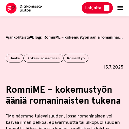
Hyppää
Lahjoita
sisältöön
Ajankohtaista
Blogi: RomniME – kokemustyön ääniä romaninaisten tukena
Hanke
Kokemusosaaminen
Romanityö
Julkaistu
15.7.2025
RomniME – kokemustyön
ääniä romaninaisten tukena
”Me näemme tulevaisuuden, jossa romaninainen voi
kasvaa ilman pelkoa, epävarmuutta tai ulkopuolisuuden
tunnetta. Missä hän saa kuulua, osallistua ja loistaa