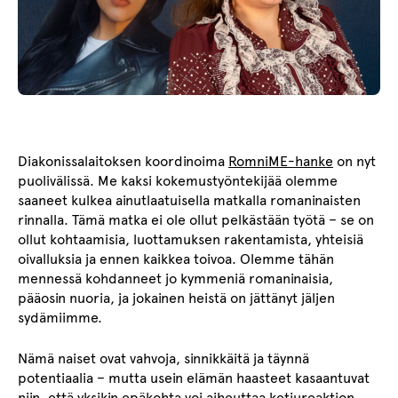
Diakonissalaitoksen koordinoima
RomniME-hanke
on nyt
puolivälissä. Me kaksi kokemustyöntekijää olemme
saaneet kulkea ainutlaatuisella matkalla romaninaisten
rinnalla. Tämä matka ei ole ollut pelkästään työtä – se on
ollut kohtaamisia, luottamuksen rakentamista, yhteisiä
oivalluksia ja ennen kaikkea toivoa. Olemme tähän
mennessä kohdanneet jo kymmeniä romaninaisia,
pääosin nuoria, ja jokainen heistä on jättänyt jäljen
sydämiimme.
Nämä naiset ovat vahvoja, sinnikkäitä ja täynnä
potentiaalia – mutta usein elämän haasteet kasaantuvat
niin, että yksikin epäkohta voi aiheuttaa ketjureaktion,