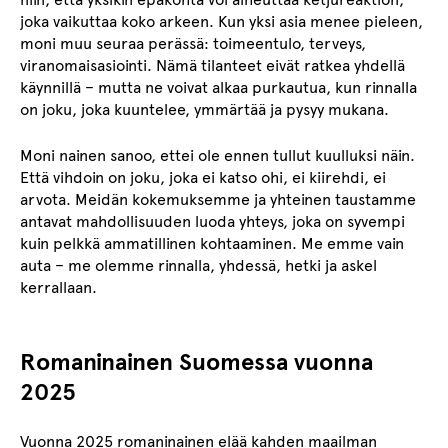
joka vaikuttaa koko arkeen. Kun yksi asia menee pieleen,
moni muu seuraa perässä: toimeentulo, terveys,
viranomaisasiointi. Nämä tilanteet eivät ratkea yhdellä
käynnillä – mutta ne voivat alkaa purkautua, kun rinnalla
on joku, joka kuuntelee, ymmärtää ja pysyy mukana.
Moni nainen sanoo, ettei ole ennen tullut kuulluksi näin.
Että vihdoin on joku, joka ei katso ohi, ei kiirehdi, ei
arvota. Meidän kokemuksemme ja yhteinen taustamme
antavat mahdollisuuden luoda yhteys, joka on syvempi
kuin pelkkä ammatillinen kohtaaminen. Me emme vain
auta – me olemme rinnalla, yhdessä, hetki ja askel
kerrallaan.
Romaninainen Suomessa vuonna
2025
Vuonna 2025 romaninainen elää kahden maailman