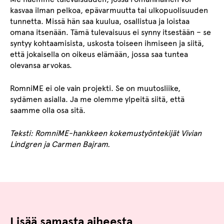
kasvaa ilman pelkoa, epävarmuutta tai ulkopuolisuuden
tunnetta. Missä hän saa kuulua, osallistua ja loistaa
omana itsenään. Tämä tulevaisuus ei synny itsestään – se
syntyy kohtaamisista, uskosta toiseen ihmiseen ja siitä,
että jokaisella on oikeus elämään, jossa saa tuntea
olevansa arvokas.
RomniME ei ole vain projekti. Se on muutosliike,
sydämen asialla. Ja me olemme ylpeitä siitä, että
saamme olla osa sitä.
Teksti: RomniME-hankkeen kokemustyöntekijät Vivian
Lindgren ja Carmen Bajram.
Lisää samasta aiheesta