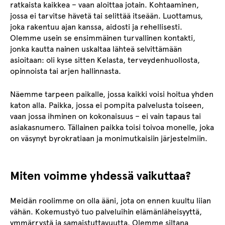
ratkaista kaikkea – vaan aloittaa jotain. Kohtaaminen,
jossa ei tarvitse hävetä tai selittää itseään. Luottamus,
joka rakentuu ajan kanssa, aidosti ja rehellisesti.
Olemme usein se ensimmäinen turvallinen kontakti,
jonka kautta nainen uskaltaa lähteä selvittämään
asioitaan: oli kyse sitten Kelasta, terveydenhuollosta,
opinnoista tai arjen hallinnasta.
Näemme tarpeen paikalle, jossa kaikki voisi hoitua yhden
katon alla. Paikka, jossa ei pompita palvelusta toiseen,
vaan jossa ihminen on kokonaisuus – ei vain tapaus tai
asiakasnumero. Tällainen paikka toisi toivoa monelle, joka
on väsynyt byrokratiaan ja monimutkaisiin järjestelmiin.
Miten voimme yhdessä vaikuttaa?
Meidän roolimme on olla ääni, jota on ennen kuultu liian
vähän. Kokemustyö tuo palveluihin elämänläheisyyttä,
ymmärrystä ja samaistuttavuutta. Olemme siltana