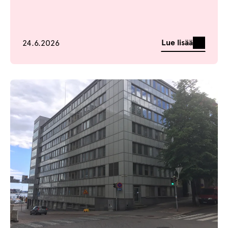
Julkaistu
Lue lisää
24.6.2026