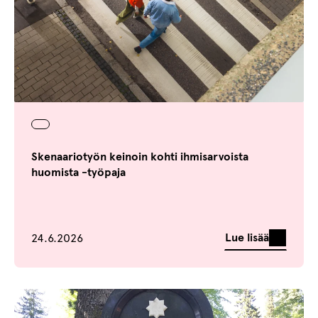
Skenaariotyön keinoin kohti ihmisarvoista
huomista -työpaja
Julkaistu
Lue lisää
24.6.2026