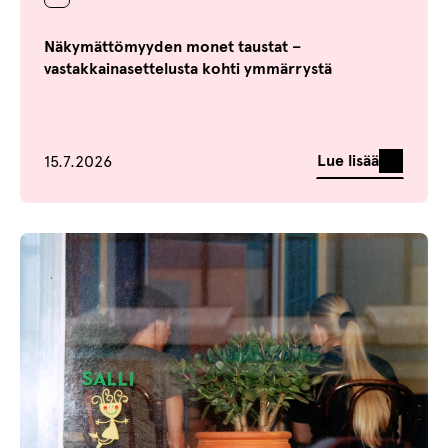
Näkymättömyyden monet taustat –
vastakkainasettelusta kohti ymmärrystä
Julkaistu
Lue lisää
15.7.2026