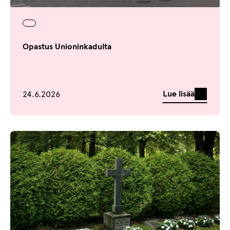
Opastus Unioninkadulta
Julkaistu
Lue lisää
24.6.2026