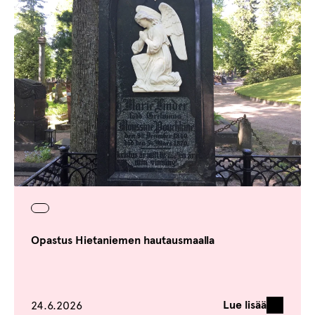
Opastus Hietaniemen hautausmaalla
Julkaistu
Lue lisää
24.6.2026