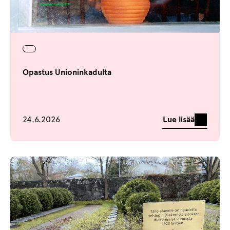
Opastus Unioninkadulta
Julkaistu
Lue lisää
24.6.2026