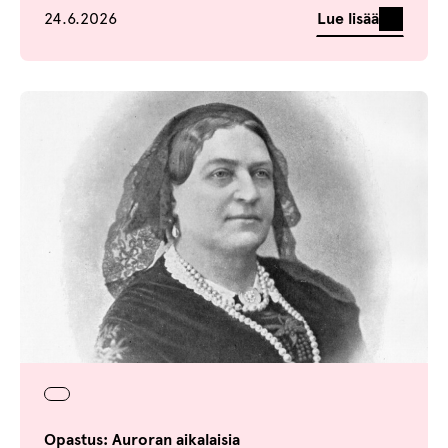
Julkaistu
Lue lisää
24.6.2026
Opastus: Auroran aikalaisia