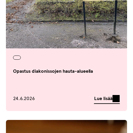
Opastus diakonissojen hauta-alueella
Julkaistu
Lue lisää
24.6.2026