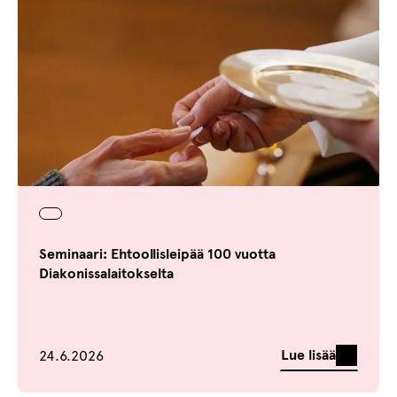
Seminaari: Ehtoollisleipää 100 vuotta
Diakonissalaitokselta
Julkaistu
Lue lisää
24.6.2026