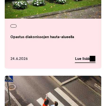
Opastus diakonissojen hauta-alueella
Julkaistu
Lue lisää
24.6.2026