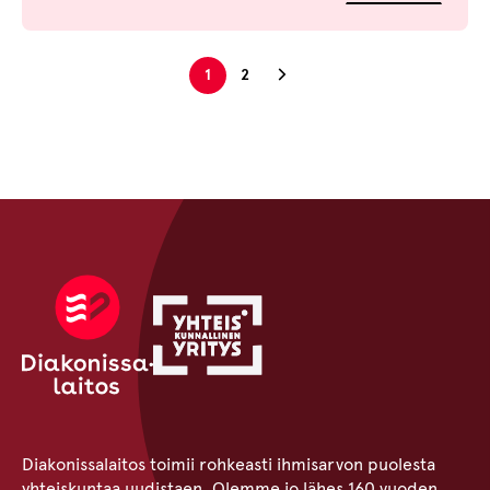
Seuraava sivu
1
2
Diakonissalaitos toimii rohkeasti ihmisarvon puolesta
yhteiskuntaa uudistaen. Olemme jo lähes 160 vuoden