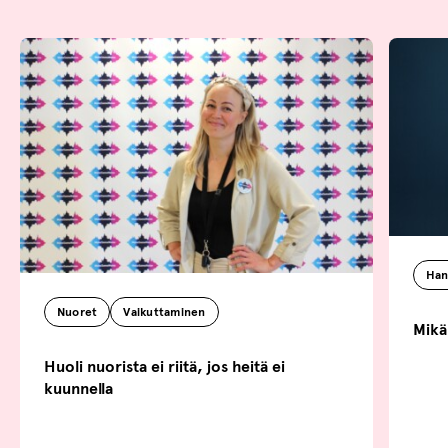
Han
Nuoret
Vaikuttaminen
Mikä
Huoli nuorista ei riitä, jos heitä ei
kuunnella