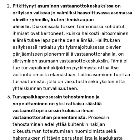
Pitkittynyt asuminen vastaanottokeskuksissa on
erityisen vaikeaa jo valmiiksi haavoittuvassa asemassa
oleville ryhmille, kuten ihmiskaupan
uhreille.
Diakonissalaitoksen toiminnassa kohdatut
ihmiset ovat kertoneet, kuinka heikosti laitosmainen
elämä tukee lapsiperheiden elämää. Hallituksen
esityksessä ratkaisu yksityismajoituksessa olevien
pärjäämiseen pienemmällä vastaanottorahalla, on
siirtyminen asumaan vastaanottokeskuksiin. Tämä ei
tue turvapaikanhakijoiden pyrkimystä ottaa itse
vastuuta omasta elämästään. Laitosasuminen tuottaa
turhautumista, jolla on vaikutusta sekä yksilön että
yhteiskunnan turvallisuuteen.
Turvapaikkaprosessin tehostaminen ja
nopeuttaminen on yksi ratkaisu säästää
vastaanottoprosessin kuluissa ilman
vastaanottorahan pienentämistä.
Prosessin
tehostaminen edellyttää kuitenkin hakijan
oikeusturvan toteutumisen huomioimista sekä
hakemuksen riittävän perusteellista ja laadukasta