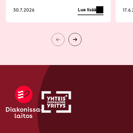
Lue lisää
30.7.2026
17.6