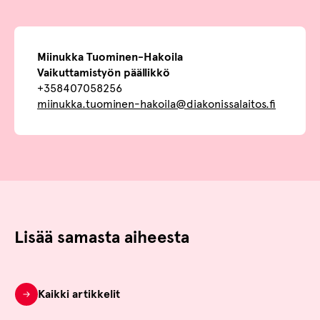
Miinukka Tuominen-Hakoila
Vaikuttamistyön päällikkö
+358407058256
miinukka.tuominen-hakoila@diakonissalaitos.fi
Lisää samasta aiheesta
Kaikki artikkelit