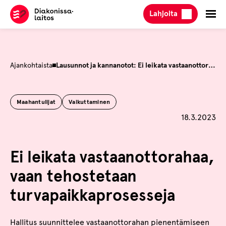
Hyppää
Lahjoita
sisältöön
Ajankohtaista
Lausunnot ja kannanotot: Ei leikata vastaanottorahaa, vaan tehostetaan turvapaikkaprosesseja
Maahantulijat
Vaikuttaminen
Julkaistu
18.3.2023
Ei leikata vastaanottorahaa,
vaan tehostetaan
turvapaikkaprosesseja
Hallitus suunnittelee vastaanottorahan pienentämiseen