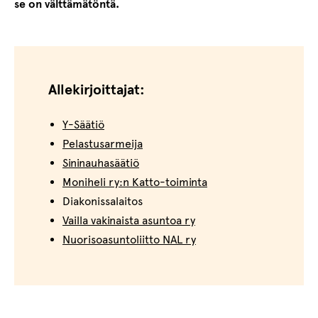
se on välttämätöntä.
Allekirjoittajat:
Y-Säätiö
Pelastusarmeija
Sininauhasäätiö
Moniheli ry:n Katto-toiminta
Diakonissalaitos
Vailla vakinaista asuntoa ry
Nuorisoasuntoliitto NAL ry