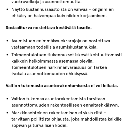
vuokravelkoja ja asunnottomuutta.
Näyttö kustannussäästöistä on vahvaa – ongelmien
ehkäisy on halvempaa kuin niiden korjaaminen.
Sosiaaliturva nostettava kestävällä tasolle.
Asumistuen enimmäisvuokrarajoja on nostettava
vastaamaan todellisia asumiskustannuksia.
Toimeentulotuen tiukennukset iskevät kohtuuttomasti
kaikkein heikoimmassa asemassa oleviin.
Toimeentulotuen harkinnanvaraisuus on tärkeä
työkalu asunnottomuuden ehkäisyssä.
Valtion tukemasta asuntorakentamisesta ei voi leikata.
Valtion tukemaa asuntorakentamista tarvitaan
asunnottomuuden rakenteelliseen ennaltaehkäisyyn.
Markkinaehtoinen rakentaminen ei yksin riitä –
tarvitaan poliittista ohjausta, joka mahdollistaa kaikille
sopivan ja turvallisen kodin.