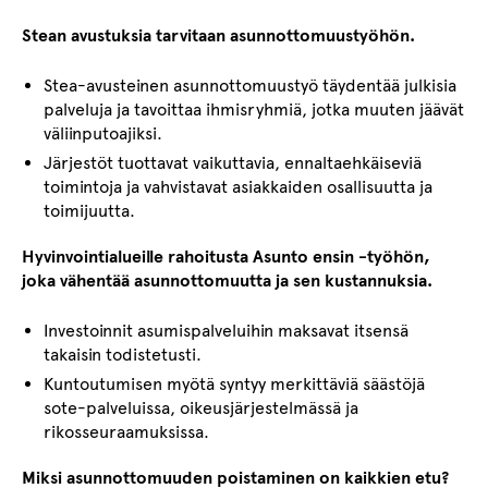
Stean avustuksia tarvitaan asunnottomuustyöhön.
Stea-avusteinen asunnottomuustyö täydentää julkisia
palveluja ja tavoittaa ihmisryhmiä, jotka muuten jäävät
väliinputoajiksi.
Järjestöt tuottavat vaikuttavia, ennaltaehkäiseviä
toimintoja ja vahvistavat asiakkaiden osallisuutta ja
toimijuutta.
Hyvinvointialueille rahoitusta Asunto ensin -työhön,
joka vähentää asunnottomuutta ja sen
kustannuksia.
Investoinnit asumispalveluihin maksavat itsensä
takaisin todistetusti.
Kuntoutumisen myötä syntyy merkittäviä säästöjä
sote-palveluissa, oikeusjärjestelmässä ja
rikosseuraamuksissa.
Miksi asunnottomuuden poistaminen on kaikkien etu?