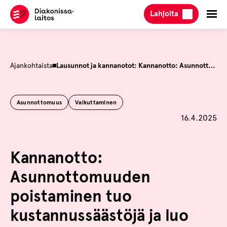
Hyppää
Lahjoita
sisältöön
Ajankohtaista
Lausunnot ja kannanotot: Kannanotto: Asunnottomuuden poistaminen tuo kustannussäästöjä ja luo hyvinvointia kaikille
Asunnottomuus
Vaikuttaminen
Julkaistu
16.4.2025
Kannanotto:
Asunnottomuuden
poistaminen tuo
kustannussäästöjä ja luo