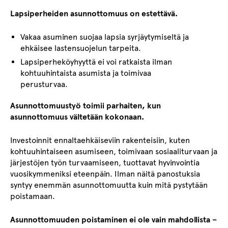
Lapsiperheiden asunnottomuus on estettävä.
Vakaa asuminen suojaa lapsia syrjäytymiseltä ja
ehkäisee lastensuojelun tarpeita.
Lapsiperheköyhyyttä ei voi ratkaista ilman
kohtuuhintaista asumista ja toimivaa
perusturvaa.
Asunnottomuustyö toimii parhaiten, kun
asunnottomuus vältetään kokonaan.
Investoinnit ennaltaehkäiseviin rakenteisiin, kuten
kohtuuhintaiseen asumiseen, toimivaan sosiaaliturvaan ja
järjestöjen työn turvaamiseen, tuottavat hyvinvointia
vuosikymmeniksi eteenpäin. Ilman näitä panostuksia
syntyy enemmän asunnottomuutta kuin mitä pystytään
poistamaan.
Asunnottomuuden poistaminen ei ole vain mahdollista –