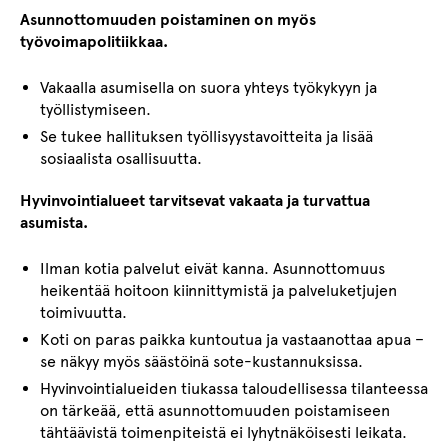
Asunnottomuuden poistaminen on myös
työvoimapolitiikkaa.
Vakaalla asumisella on suora yhteys työkykyyn ja
työllistymiseen.
Se tukee hallituksen työllisyystavoitteita ja lisää
sosiaalista osallisuutta.
Hyvinvointialueet tarvitsevat vakaata ja turvattua
asumista.
Ilman kotia palvelut eivät kanna. Asunnottomuus
heikentää hoitoon kiinnittymistä ja palveluketjujen
toimivuutta.
Koti on paras paikka kuntoutua ja vastaanottaa apua –
se näkyy myös säästöinä sote-kustannuksissa.
Hyvinvointialueiden tiukassa taloudellisessa tilanteessa
on tärkeää, että asunnottomuuden poistamiseen
tähtäävistä toimenpiteistä ei lyhytnäköisesti leikata.