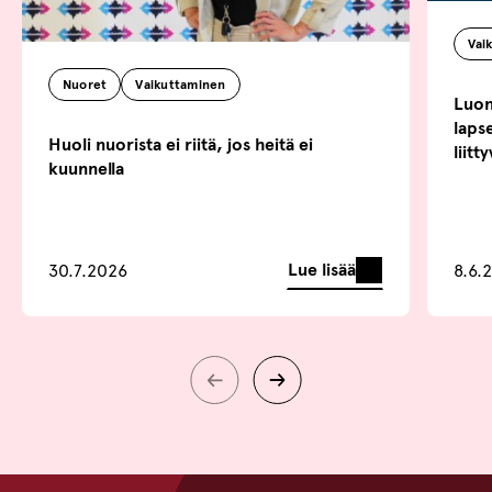
Vai
Nuoret
Vaikuttaminen
Luonn
lapse
Huoli nuorista ei riitä, jos heitä ei
liitt
kuunnella
Lue lisää
30.7.2026
8.6.