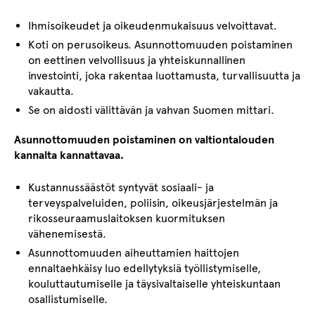
Ihmisoikeudet ja oikeudenmukaisuus velvoittavat.
Koti on perusoikeus. Asunnottomuuden poistaminen
on eettinen velvollisuus ja yhteiskunnallinen
investointi, joka rakentaa luottamusta, turvallisuutta ja
vakautta.
Se on aidosti välittävän ja vahvan Suomen mittari.
Asunnottomuuden poistaminen on valtiontalouden
kannalta kannattavaa.
Kustannussäästöt syntyvät sosiaali- ja
terveyspalveluiden, poliisin, oikeusjärjestelmän ja
rikosseuraamuslaitoksen kuormituksen
vähenemisestä.
Asunnottomuuden aiheuttamien haittojen
ennaltaehkäisy luo edellytyksiä työllistymiselle,
kouluttautumiselle ja täysivaltaiselle yhteiskuntaan
osallistumiselle.