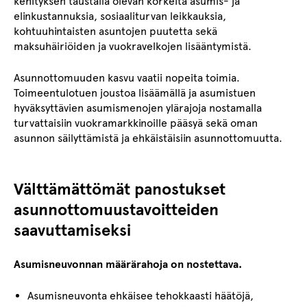
kehityksen taustalla olevan korkeita asumis- ja
elinkustannuksia, sosiaaliturvan leikkauksia,
kohtuuhintaisten asuntojen puutetta sekä
maksuhäiriöiden ja vuokravelkojen lisääntymistä.
Asunnottomuuden kasvu vaatii nopeita toimia.
Toimeentulotuen joustoa lisäämällä ja asumistuen
hyväksyttävien asumismenojen ylärajoja nostamalla
turvattaisiin vuokramarkkinoille pääsyä sekä oman
asunnon säilyttämistä ja ehkäistäisiin asunnottomuutta.
Välttämättömät panostukset
asunnottomuustavoitteiden
saavuttamiseksi
Asumisneuvonnan määrärahoja on nostettava.
Asumisneuvonta ehkäisee tehokkaasti häätöjä,