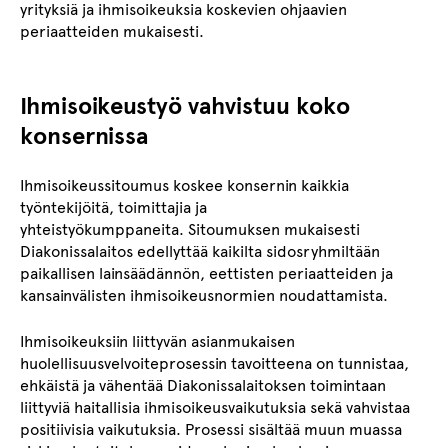
yrityksiä ja ihmisoikeuksia koskevien ohjaavien
periaatteiden mukaisesti.
Ihmisoikeustyö vahvistuu koko
konsernissa
Ihmisoikeussitoumus koskee konsernin kaikkia
työntekijöitä, toimittajia ja
yhteistyökumppaneita. Sitoumuksen mukaisesti
Diakonissalaitos edellyttää kaikilta sidosryhmiltään
paikallisen lainsäädännön, eettisten periaatteiden ja
kansainvälisten ihmisoikeusnormien noudattamista.
Ihmisoikeuksiin liittyvän asianmukaisen
huolellisuusvelvoiteprosessin tavoitteena on tunnistaa,
ehkäistä ja vähentää Diakonissalaitoksen toimintaan
liittyviä haitallisia ihmisoikeusvaikutuksia sekä vahvistaa
positiivisia vaikutuksia. Prosessi sisältää muun muassa