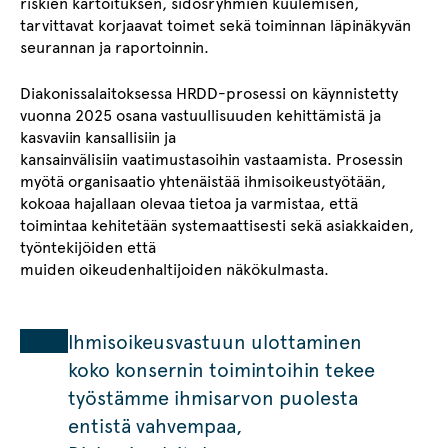
riskien kartoituksen, sidosryhmien kuulemisen,
tarvittavat korjaavat toimet sekä toiminnan läpinäkyvän
seurannan ja raportoinnin.
Diakonissalaitoksessa HRDD-prosessi on käynnistetty
vuonna 2025 osana vastuullisuuden kehittämistä ja
kasvaviin kansallisiin ja
kansainvälisiin vaatimustasoihin vastaamista. Prosessin
myötä organisaatio yhtenäistää ihmisoikeustyötään,
kokoaa hajallaan olevaa tietoa ja varmistaa, että
toimintaa kehitetään systemaattisesti sekä asiakkaiden,
työntekijöiden että
muiden oikeudenhaltijoiden näkökulmasta.
Ihmisoikeusvastuun ulottaminen
koko konsernin toimintoihin tekee
työstämme ihmisarvon puolesta
entistä vahvempaa,