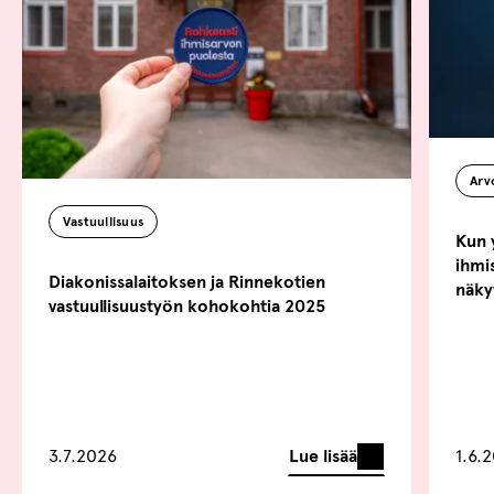
Ar
Vastuullisuus
Kun 
ihmi
Diakonissalaitoksen ja Rinnekotien
näk
vastuullisuustyön kohokohtia 2025
Lue lisää
3.7.2026
1.6.