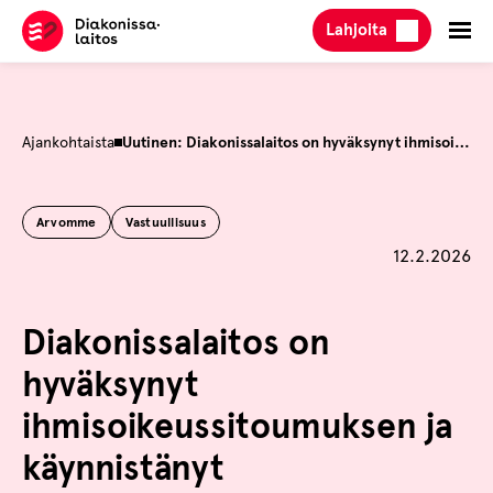
Hyppää
Lahjoita
sisältöön
Ajankohtaista
Uutinen: Diakonissalaitos on hyväksynyt ihmisoikeussitoumuksen ja käynnistänyt ihmisoikeuksiin liittyvän huolellisuusvelvoiteprosessin
Arvomme
Vastuullisuus
Julkaistu
12.2.2026
Diakonissalaitos on
hyväksynyt
ihmisoikeussitoumuksen ja
käynnistänyt