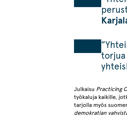
perus
Karjal
”Yhtei
torjua
yhtei
Julkaisu
Practicing 
työkaluja kaikille, j
tarjolla myös suomen
demokratian vahvist