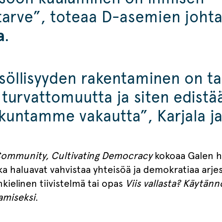
tarve”, toteaa D-asemien joht
a
.
söllisyyden rakentaminen on t
 turvattomuutta ja siten edistä
skuntamme vakautta”, Karjala j
Community, Cultivating Democracy
kokoaa Galen ha
otka haluavat vahvistaa yhteisöä ja demokratiaa arje
kielinen tiivistelmä tai opas
Viis vallasta? Käytänn
amiseksi
.