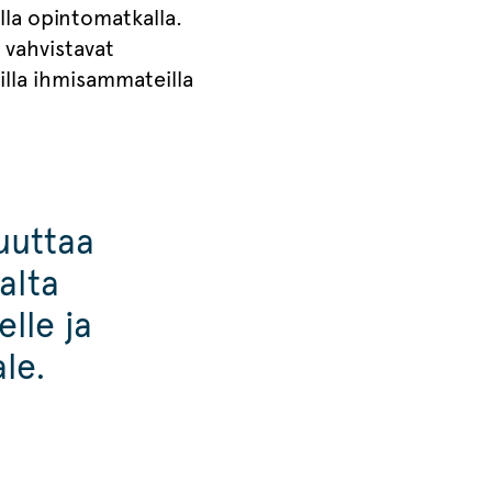
la opintomatkalla.
 vahvistavat
illa ihmisammateilla
uuttaa
alta
elle ja
Gale.