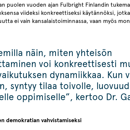
n puolen vuoden ajan Fulbright Finlandin tukemal
ksensa viideksi konkreettiseksi käytännöksi, jotka
ijuutta ei vain kansalaistoiminnassa, vaan myös mon
milla näin, miten yhteisön
ttaminen voi konkreettisesti m
vaikutuksen dynamiikkaa. Kun v
n, syntyy tilaa toivolle, luovuud
elle oppimiselle”, kertoo Dr. 
jen demokratian vahvistamiseksi