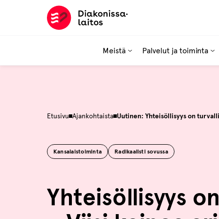
Hyppää
sisältöön
Meistä
Palvelut ja toiminta
Etusivu
Ajankohtaista
Uutinen: Yhteisöllisyys on turval
Kansalaistoiminta
Radikaalisti sovussa
Yhteisöllisyys o