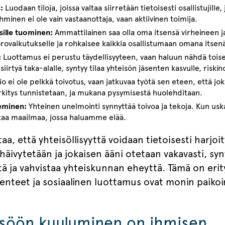
:
Luodaan tiloja, joissa valtaa siirretään tietoisesti osallistujille,
hminen ei ole vain vastaanottaja, vaan aktiivinen toimija.
sille tuominen:
Ammattilainen saa olla oma itsensä virheineen j
uorovaikutukselle ja rohkaisee kaikkia osallistumaan omana itsen
:
Luottamus ei perustu täydellisyyteen, vaan haluun nähdä toise
iirtyä taka-alalle, syntyy tilaa yhteisön jäsenten kasvulle, riskin
io ei ole pelkkä toivotus, vaan jatkuvaa työtä sen eteen, että j
kitys tunnistetaan, ja mukana pysymisestä huolehditaan.
eminen:
Yhteinen unelmointi synnyttää toivoa ja tekoja. Kun uska
aa maailmaa, jossa haluamme elää.
a, että yhteisöllisyyttä voidaan tietoisesti harjoit
 häivytetään ja jokaisen ääni otetaan vakavasti, syn
tä ja vahvistaa yhteiskunnan eheyttä. Tämä on erit
nteet ja sosiaalinen luottamus ovat monin paikoi
isöön kuuluminen on ihmisen