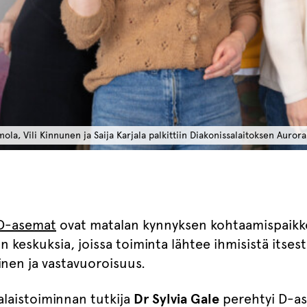
 Vili Kinnunen ja Saija Karjala palkittiin Diakonissalaitoksen Aurora
 D-asemat
ovat matalan kynnyksen kohtaamispaikkoj
 keskuksia, joissa toiminta lähtee ihmisistä itses
inen ja vastavuoroisuus.
laistoiminnan tutkija
Dr Sylvia Gale
perehtyi D-a