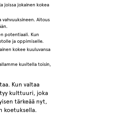
 ja joissa jokainen kokea
a vahvuuksineen. Aitous
ään.
n potentiaali. Kun
otolle ja oppimiselle.
okainen kokee kuuluvansa
llamme kuvitella toisin,
taa. Kun valtaa
tyy kulttuuri, joka
yisen tärkeää nyt,
n koetuksella.