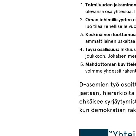
Toimijuuden jakaminen
olevansa osa yhteisöä. I
Oman inhimillisyyden e
luo tilaa rehelliselle v
Keskinäinen luottamus
ammattilainen uskaltaa s
Täysi osallisuus:
Inkluus
joukkoon. Jokaisen mer
Mahdottoman kuvittel
voimme yhdessä rakent
D-asemien työ osoitta
jaetaan, hierarkioita
ehkäisee syrjäytymis
kun demokratian rake
“Yhte