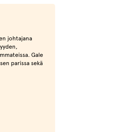
en johtajana
syyden,
ammateissa. Gale
isen parissa sekä