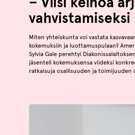
– Viisi keinoa a
vahvistamiseksi
Miten yhteiskunta voi vastata kasvava
kokemuksiin ja luottamuspulaan? Ameri
Sylvia Gale perehtyi Diakonissalaitoks
jäsenteli kokemuksensa viideksi konkree
ratkaisuja osallisuuden ja toimijuuden 