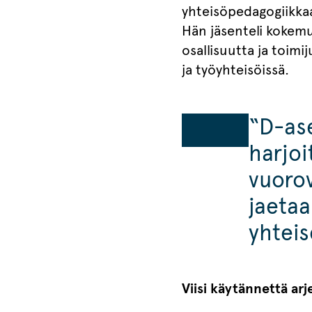
yhteisöpedagogiikkaa
Hän jäsenteli kokemu
osallisuutta ja toim
ja työyhteisöissä.
“D-ase
harjoi
vuoro
jaetaa
yhteis
Viisi käytännettä ar