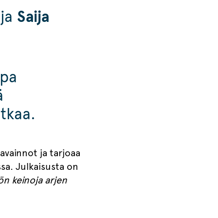
aja
Saija
apa
ä
atkaa.
vainnot ja tarjoaa
ssa. Julkaisusta on
ön keinoja arjen