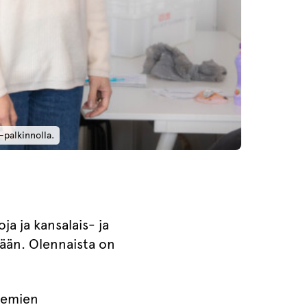
-palkinnolla.
a ja kansalais- ja
tään. Olennaista on
semien