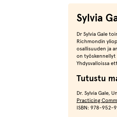
Sylvia G
Dr Sylvia Gale t
Richmondin yliopi
osallisuuden ja 
on työskennellyt 
Yhdysvalloissa ett
Tutustu ma
Dr. Sylvia Gale, 
Practicing Commu
ISBN: 978-952-