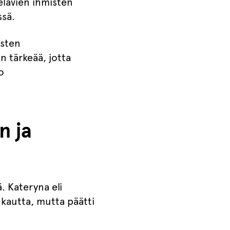
 elävien ihmisten
ssä.
isten
an tärkeää, jotta
o
n ja
. Kateryna eli
ukautta, mutta päätti