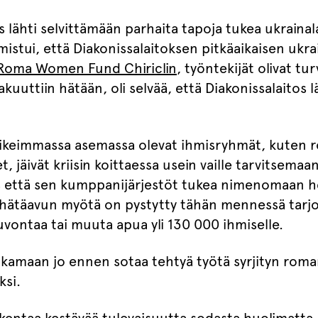
 lähti selvittämään parhaita tapoja tukea ukrainal
istui, että Diakonissalaitoksen pitkäaikaisen ukra
Roma Women Fund Chiriclin
, työntekijät olivat tu
uuttiin hätään, oli selvää, että Diakonissalaitos 
aikeimmassa asemassa olevat ihmisryhmät, kuten
, jäivät kriisin koittaessa usein vaille tarvitsemaa
s että sen kumppanijärjestöt tukea nimenomaan h
hätäavun myötä on pystytty tähän mennessä tarj
uvontaa tai muuta apua yli 130 000 ihmiselle.
atkamaan jo ennen sotaa tehtyä työtä syrjityn ro
si.