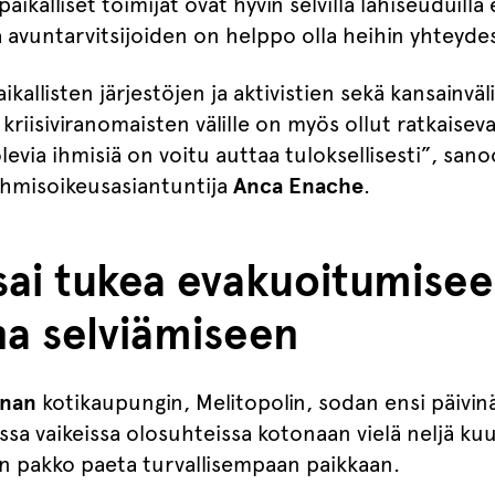
aikalliset toimijat ovat hyvin selvillä lähiseuduilla
ta avuntarvitsijoiden on helppo olla heihin yhteyde
ikallisten järjestöjen ja aktivistien sekä kansainväl
 kriisiviranomaisten välille on myös ollut ratkaisev
evia ihmisiä on voitu auttaa tuloksellisesti”, sano
ihmisoikeusasiantuntija
Anca Enache
.
sai tukea evakuoitumisee
na selviämiseen
ynan
kotikaupungin, Melitopolin, sodan ensi päivinä
sa vaikeissa olosuhteissa kotonaan vielä neljä ku
on pakko paeta turvallisempaan paikkaan.