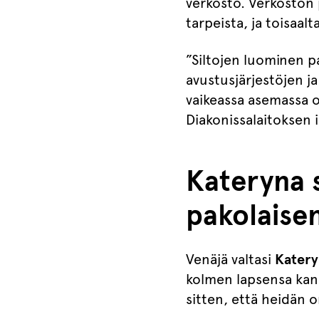
verkosto. Verkoston p
tarpeista, ja toisaal
”Siltojen luominen pa
avustusjärjestöjen ja
vaikeassa asemassa ol
Diakonissalaitoksen 
Kateryna 
pakolaise
Venäjä valtasi
Kater
kolmen lapsensa kans
sitten, että heidän 