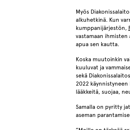
Myös Diakonissalaitos
alkuhetkinä. Kun varm
kumppanijärjestön,
vastamaan ihmisten ak
apua sen kautta.
Koska muutoinkin v
kuuluvat ja vammaiset
sekä Diakonissalaito
2022 käynnistyneen 
lääkkeitä, suojaa, ne
Samalla on pyritty j
aseman parantamisek