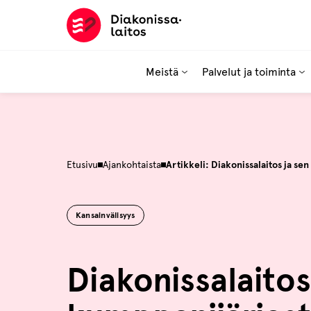
Hyppää
sisältöön
Meistä
Palvelut ja toiminta
Etusivu
Ajankohtaista
Artikkeli: Diakonissalaitos ja se
Kansainvälisyys
Diakonissalaitos