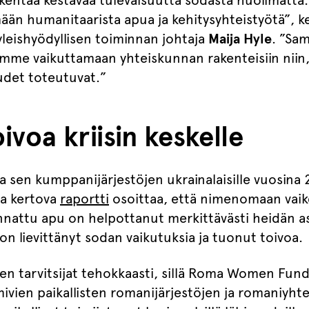
akentaa kestävää tulevaisuutta sodasta huolimatta
än humanitaarista apua ja kehitysyhteistyötä”, k
yleishyödyllisen toiminnan johtaja
Maija Hyle
. ”Sa
yrimme vaikuttamaan yhteiskunnan rakenteisiin niin
det toteutuvat.”
ivoa kriisin keskelle
ja sen kumppanijärjestöjen ukrainalaisille vuosin
a kertova
raportti
osoittaa, että nimenomaan vai
uunnattu apu on helpottanut merkittävästi heidän
ö on lievittänyt sodan vaikutuksia ja tuonut toivoa.
n tarvitsijat tehokkaasti, sillä Roma Women Fund C
imivien paikallisten romanijärjestöjen ja romaniyht