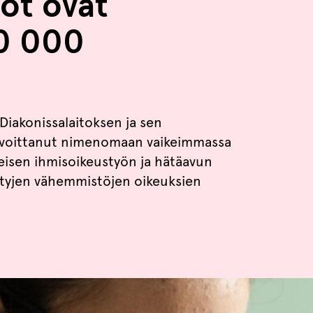
öt ovat
30 000
 Diakonissalaitoksen ja sen
voittanut nimenomaan vaikeimmassa
teisen ihmisoikeustyön ja hätäavun
ittyjen vähemmistöjen oikeuksien