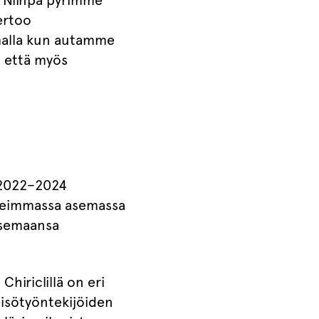
. Niinpä pyrimme
ertoo
malla kun autamme
, että myös
a 2022–2024
keimmassa asemassa
 asemaansa
hiriclillä on eri
eisötyöntekijöiden