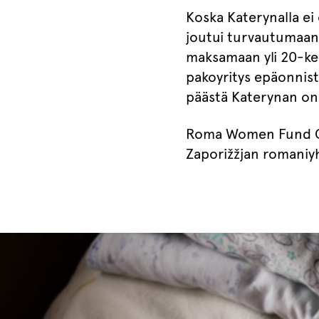
Koska Katerynalla ei
joutui turvautumaan 
maksamaan yli 20-ke
pakoyritys epäonnistu
päästä Katerynan onn
Roma Women Fund Chi
Zaporižžjan romaniyh