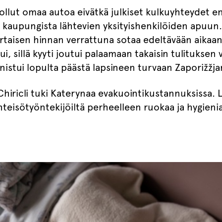
 ollut omaa autoa eivätkä julkiset kulkuyhteydet e
kaupungista lähtevien yksityishenkilöiden apuun.
rtaisen hinnan verrattuna sotaa edeltävään aikaa
i, sillä kyyti joutui palaamaan takaisin tulituksen 
istui lopulta päästä lapsineen turvaan Zaporižžja
ricli tuki Katerynaa evakuointikustannuksissa. L
teisötyöntekijöiltä perheelleen ruokaa ja hygieni