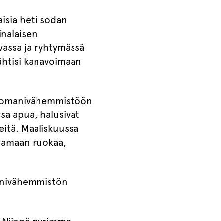
aisia heti sodan
inalaisen
rvassa ja ryhtymässä
lähtisi kanavoimaan
 romanivähemmistöön
nsa apua, halusivat
eitä. Maaliskuussa
oamaan ruokaa,
manivähemmistön