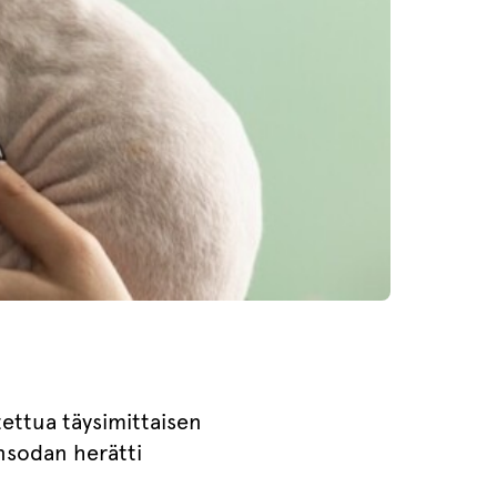
tettua täysimittaisen
nsodan herätti