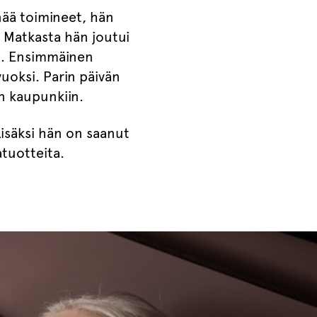
nää toimineet, hän
 Matkasta hän joutui
n. Ensimmäinen
vuoksi. Parin päivän
n kaupunkiin.
isäksi hän on saanut
atuotteita.