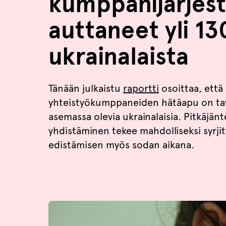
kumppanijärjest
auttaneet yli 1
ukrainalaista
Tänään julkaistu
raportti
osoittaa, että
yhteistyökumppaneiden hätäapu on ta
asemassa olevia ukrainalaisia. Pitkäjän
yhdistäminen tekee mahdolliseksi syrj
edistämisen myös sodan aikana.