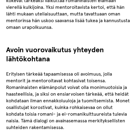
kokevat tärkeäksi vaikuttaa romaninaisten elämään
vierellä kulkijoina. Yksi mentoroitavista kertoi, että hän
lähti mukaan uteliaisuuttaan, mutta tavattuaan oman
mentorinsa hän uskoo saavansa lisää tukea ja kannustusta
omaan urapolkuunsa.
Avoin vuorovaikutus yhteyden
lähtökohtana
Erityisen tärkeää tapaamisessa oli avoimuus, jolla
mentorit ja mentoroitavat kohtasivat toisensa.
Romaninaisten elämänpolut voivat olla monimuotoisia ja
haasteellisia, ja siksi on ensiarvoisen tärkeää, että heidät
kohdataan ilman ennakkoluuloja ja tuomitsemista. Monet
osallistujat korostivat, kuinka rohkaisevaa on ollut
kohdata toisia romani- ja ei-romanikulttuureista tulevia
naisia. Tämä dialogi on avainasemassa merkityksellisten
suhteiden rakentamisessa.