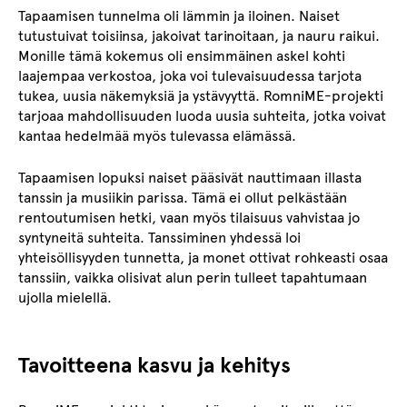
Tapaamisen tunnelma oli lämmin ja iloinen. Naiset
tutustuivat toisiinsa, jakoivat tarinoitaan, ja nauru raikui.
Monille tämä kokemus oli ensimmäinen askel kohti
laajempaa verkostoa, joka voi tulevaisuudessa tarjota
tukea, uusia näkemyksiä ja ystävyyttä. RomniME-projekti
tarjoaa mahdollisuuden luoda uusia suhteita, jotka voivat
kantaa hedelmää myös tulevassa elämässä.
Tapaamisen lopuksi naiset pääsivät nauttimaan illasta
tanssin ja musiikin parissa. Tämä ei ollut pelkästään
rentoutumisen hetki, vaan myös tilaisuus vahvistaa jo
syntyneitä suhteita. Tanssiminen yhdessä loi
yhteisöllisyyden tunnetta, ja monet ottivat rohkeasti osaa
tanssiin, vaikka olisivat alun perin tulleet tapahtumaan
ujolla mielellä.
Tavoitteena kasvu ja kehitys