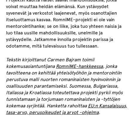
voivat muuttaa heidän elämänsä. Kun ystävyydet
syvenevät ja verkostot laajenevat, myös osanottajien
itseluottamus kasvaa. RomniME-projekti ei ole vain
mentorointihanke; se on liike, joka tuo yhteen naisia ja
luo tilaa uusille mahdollisuuksille, unelmille ja
ystävyydelle. Jatkamme innolla projektin parissa ja
odotamme, mitä tulevaisuus tuo tullessaan.
Tekstin kirjoittanut Carmen Bajram toimii
kokemusasiantuntijana
RomniME-hankkeessa
, jonka
tavoitteena on kehittää yhteisötyöhön ja mentorointiin
perustuva malli nuorten romaninaisten hyvinvoinnin ja
osallisuuden parantamiseksi. Suomessa, Bulgariassa,
Italiassa ja Kroatiassa toteutettava projekti pyrkii myös
tunnistamaan ja torjumaan romaninaisten ja -tyttöjen
kokemaa syrjintää. Hanketta rahoittaa
EU:n Kansalaisuus,
tasa-arvo, perusoikeudet ja arvot -ohjelma
.