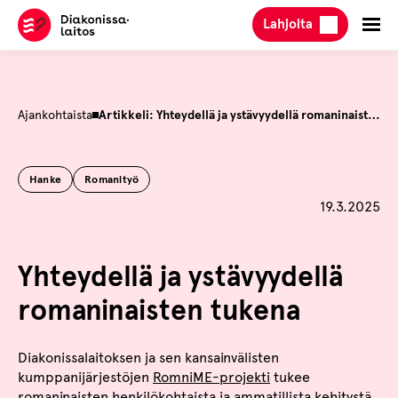
Hyppää
Lahjoita
sisältöön
Ajankohtaista
Artikkeli: Yhteydellä ja ystävyydellä romaninaisten tukena
Hanke
Romanityö
Julkaistu
19.3.2025
Yhteydellä ja ystävyydellä
romaninaisten tukena
Diakonissalaitoksen ja sen kansainvälisten
kumppanijärjestöjen
RomniME-projekti
tukee
romaninaisten henkilökohtaista ja ammatillista kehitystä