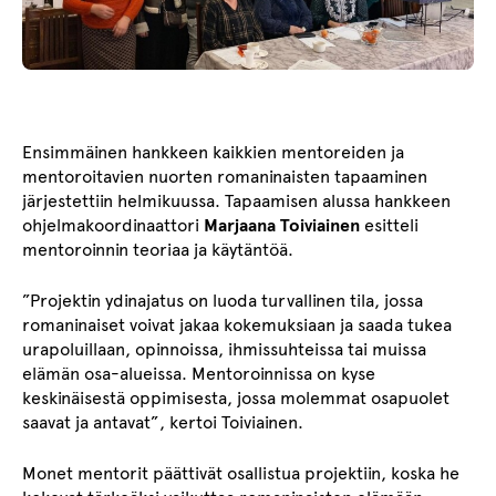
Ensimmäinen hankkeen kaikkien mentoreiden ja
mentoroitavien nuorten romaninaisten tapaaminen
järjestettiin helmikuussa. Tapaamisen alussa hankkeen
ohjelmakoordinaattori
Marjaana Toiviainen
esitteli
mentoroinnin teoriaa ja käytäntöä.
”Projektin ydinajatus on luoda turvallinen tila, jossa
romaninaiset voivat jakaa kokemuksiaan ja saada tukea
urapoluillaan, opinnoissa, ihmissuhteissa tai muissa
elämän osa-alueissa. Mentoroinnissa on kyse
keskinäisestä oppimisesta, jossa molemmat osapuolet
saavat ja antavat”, kertoi Toiviainen.
Monet mentorit päättivät osallistua projektiin, koska he