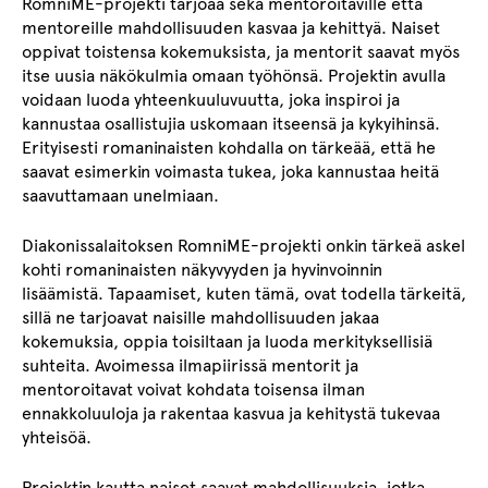
RomniME-projekti tarjoaa sekä mentoroitaville että
mentoreille mahdollisuuden kasvaa ja kehittyä. Naiset
oppivat toistensa kokemuksista, ja mentorit saavat myös
itse uusia näkökulmia omaan työhönsä. Projektin avulla
voidaan luoda yhteenkuuluvuutta, joka inspiroi ja
kannustaa osallistujia uskomaan itseensä ja kykyihinsä.
Erityisesti romaninaisten kohdalla on tärkeää, että he
saavat esimerkin voimasta tukea, joka kannustaa heitä
saavuttamaan unelmiaan.
Diakonissalaitoksen RomniME-projekti onkin tärkeä askel
kohti romaninaisten näkyvyyden ja hyvinvoinnin
lisäämistä. Tapaamiset, kuten tämä, ovat todella tärkeitä,
sillä ne tarjoavat naisille mahdollisuuden jakaa
kokemuksia, oppia toisiltaan ja luoda merkityksellisiä
suhteita. Avoimessa ilmapiirissä mentorit ja
mentoroitavat voivat kohdata toisensa ilman
ennakkoluuloja ja rakentaa kasvua ja kehitystä tukevaa
yhteisöä.
Projektin kautta naiset saavat mahdollisuuksia, jotka