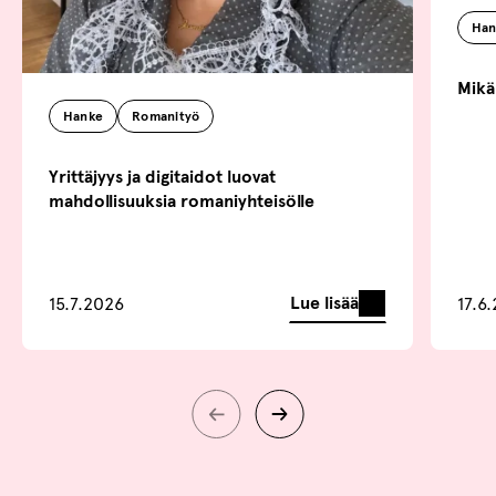
Han
Mikä
Hanke
Romanityö
Yrittäjyys ja digitaidot luovat
mahdollisuuksia romaniyhteisölle
Lue lisää
15.7.2026
17.6